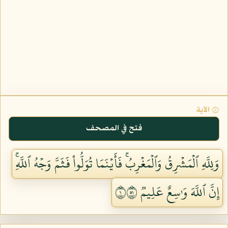
۞ الآية
فتح في المصحف
وَلِلَّهِ ٱلۡمَشۡرِقُ وَٱلۡمَغۡرِبُۚ فَأَيۡنَمَا تُوَلُّواْ فَثَمَّ وَجۡهُ ٱللَّهِۚ
إِنَّ ٱللَّهَ وَٰسِعٌ عَلِيمٞ ١١٥