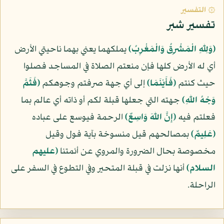
۞ التفسير
تفسير شبر
﴿وَلِلّهِ الْمَشْرِقُ وَالْمَغْرِبُ﴾
يملكهما يعني بهما ناحيتي الأرض
أي له الأرض كلها فإن منعتم الصلاة في المساجد فصلوا
حيث كنتم
﴿فَأَيْنَمَا﴾
إلى أي جهة صرفتم وجوهكم
﴿فَثَمَّ
وَجْهُ اللّهِ﴾
جهته التي جعلها قبلة لكم أو ذاته أي عالم بما
فعلتم فيه
﴿إِنَّ اللّهَ وَاسِعٌ﴾
الرحمة فيوسع على عباده
﴿عَلِيمٌ﴾
بمصالحهم قيل منسوخة بآية فول وقيل
مخصوصة بحال الضرورة والمروي عن أئمتنا
(عليهم
السلام)
أنها نزلت في قبلة المتحير وفي التطوع في السفر على
الراحلة.