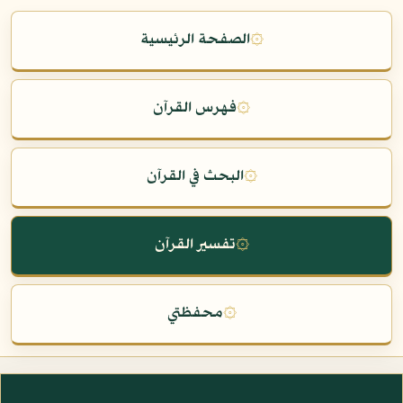
۞
الصفحة الرئيسية
۞
فهرس القرآن
۞
البحث في القرآن
۞
تفسير القرآن
۞
محفظتي