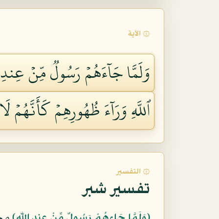
۞ الآية
وَلَمَّا جَآءَهُمۡ رَسُولٞ مِّنۡ عِندِ 
ٱللَّهِ وَرَآءَ ظُهُورِهِمۡ كَأَنَّهُمۡ لَا 
۞ التفسير
تفسير شبر
﴿وَلَمَّا جَاءهُمْ رَسُولٌ مِّنْ عِندِ اللّهِ﴾
محم