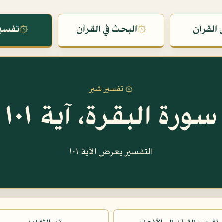
القرآن
۞
البحث في القرآن
۞
تفسير
۞ تفسير شبر
سورة البقرة، آية ١٠١
التفسير يعرض الآية ١٠١