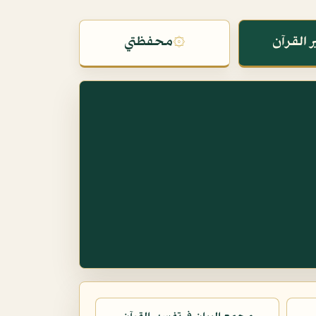
 القرآن
۞
محفظتي