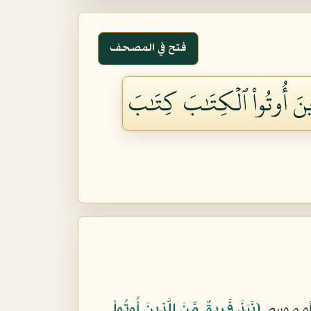
فتح في المصحف
َذِينَ أُوتُواْ ٱلۡكِتَٰبَ كِتَٰبَ
أو موسى
﴿نَبَذَ فَرِيقٌ مِّنَ الَّذِينَ أُوتُواْ