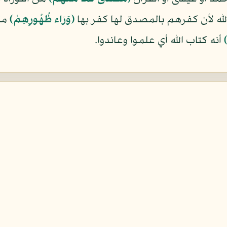
لله لأن كفرهم بالمصدق لها كفر بها
﴿وَرَاء ظُهُورِهِمْ﴾
مثل
﴾
أنه كتاب الله أي علموا وعاندوا.