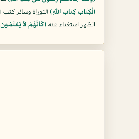
الْكِتَابَ كِتَابَ اللّهِ﴾
التوراة وسائر كتب ا
الظهر استغناء عنه
﴿كَأَنَّهُمْ لاَ يَعْلَمُونَ