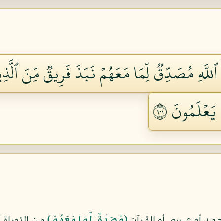
ٱللَّهِ مُصَدِّقٞ لِّمَا مَعَهُمۡ نَبَذَ فَرِيقٞ مِّنَ ٱلّ
يَعۡلَمُونَ ١٠١
د أو عيسى أو القرآن
﴿مُصَدِّقٌ لِّمَا مَعَهُمْ﴾
من التوراة 