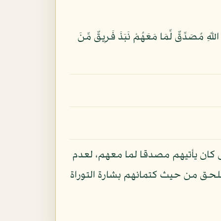
ِنُونَ (100) وَلَمَّا جَاءهُمْ رَسُولٌ مِّنْ عِندِ اللّهِ مُصَدِّقٌ لِّمَا مَعَهُمْ نَبَذَ فَرِيقٌ مِّنَ
كان يأتيهم مصدقا لما معهم، لعدم
 للحق من حيث كتمانهم بشارة التوراة