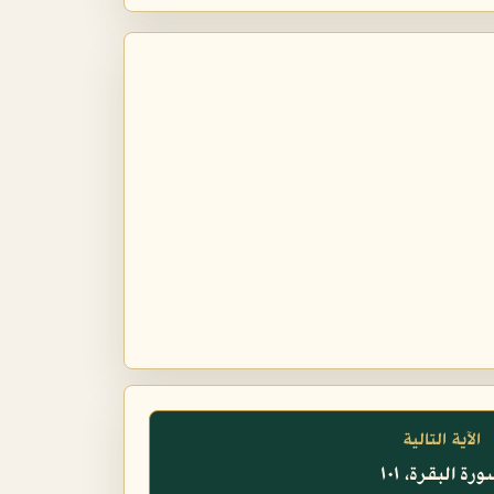
الآية التالية
رة البقرة، ١٠١