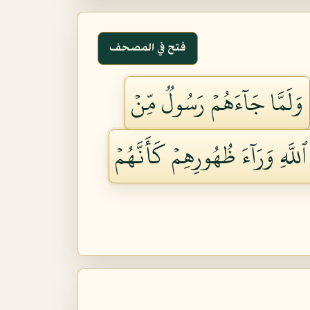
فتح في المصحف
وَلَمَّا جَآءَهُمۡ رَسُولٞ مِّنۡ
َّهِ وَرَآءَ ظُهُورِهِمۡ كَأَنَّهُمۡ