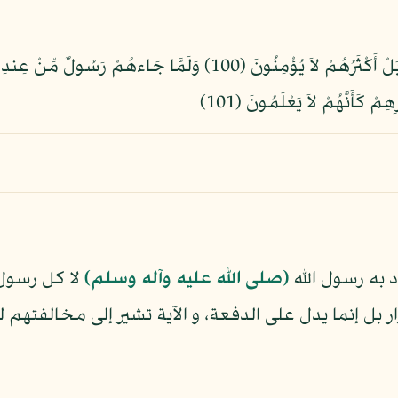
أَوَكُلَّمَا عَاهَدُواْ عَهْداً نَّبَذَهُ فَرِيقٌ مِّنْهُم بَلْ أَكْثَرُهُمْ لاَ يُؤْم
مْ كَأَنَّهُمْ لاَ يَعْلَمُونَ (101)
د به رسول الله
(صلى الله عليه وآله وسلم)
لا كل رسول 
ر بل إنما يدل على الدفعة، و الآية تشير إلى مخالفتهم