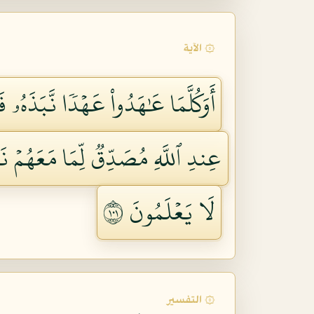
۞ الآية
أَوَكُلَّمَا عَٰهَدُواْ عَهۡدٗا نَّبَذَهُۥ ف
عِندِ ٱللَّهِ مُصَدِّقٞ لِّمَا مَعَهُمۡ نَب
لَا يَعۡلَمُونَ ١٠١
۞ التفسير