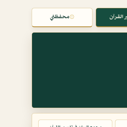
 القرآن
۞
محفظتي