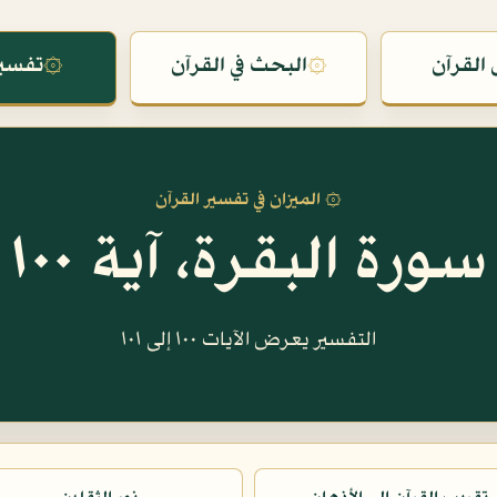
القرآن
۞
البحث في القرآن
۞
تفسير
۞ الميزان في تفسير القرآن
سورة البقرة، آية ١٠٠
التفسير يعرض الآيات ١٠٠ إلى ١٠١