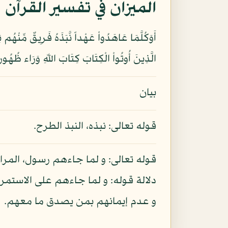
الميزان في تفسير القرآن
الَّذِينَ أُوتُواْ الْكِتَابَ كِتَابَ اللّهِ وَرَاء ظُهُورِهِ
بيان
قوله تعالى: نبذه، النبذ الطرح.
قوله تعالى: و لما جاءهم رسول، المرا
دلالة قوله: و لما جاءهم على الاستمرا
و عدم إيمانهم بمن يصدق ما معهم.