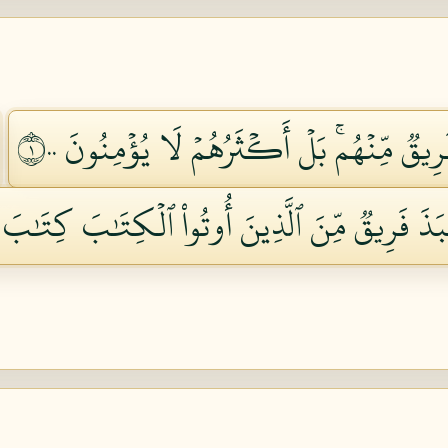
َرِيقٞ مِّنۡهُمۚ بَلۡ أَكۡثَرُهُمۡ لَا يُؤۡمِنُونَ ١٠٠
َذَ فَرِيقٞ مِّنَ ٱلَّذِينَ أُوتُواْ ٱلۡكِتَٰبَ كِتَٰبَ ٱلل