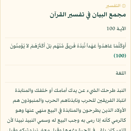
۞ التفسير
مجمع البيان في تفسير القرآن
الآيـة 100
أَوَكُلَّمَا عَاهَدُواْ عَهْداً نَّبَذَهُ فَرِيقٌ مِّنْهُم بَلْ أَكْثَرُهُمْ لاَ يُؤْمِنُونَ
﴿100﴾
اللغة
النبذ طرحك الشيء عن يدك أمامك أو خلفك والمنابذة
انتباذ الفريقين للحرب ونابذناهم الحرب والمنبوذون هم
الأولاد الذين يطرحون والمنابذة في البيع منهي عنها وهو
كالرمي كأنه إذا رمى به وجب البيع له وسمي النبيذ نبيذا لأن
التمر كان يلقى في الجرة وغيرها وقيل معنى نبذه تركه وقيل