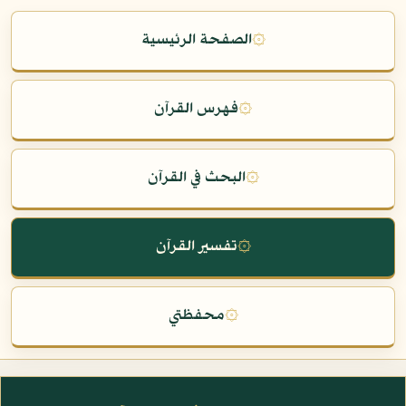
۞
الصفحة الرئيسية
۞
فهرس القرآن
۞
البحث في القرآن
۞
تفسير القرآن
۞
محفظتي