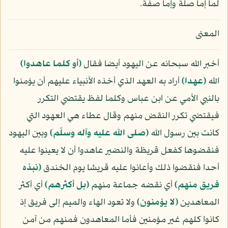
لما إما صلة وإما صفة.
المعنى
أخبر الله سبحانه عن اليهود أيضا فقال
﴿أو كلما عاهدوا﴾
الله
﴿عهدا﴾
أراد به العهد الذي أخذه الأنبياء عليهم أن يؤمنوا
بالنبي الأمي عن ابن عباس وكلما لفظ يقتضي التكرر
فيقتضي تكرر النقض منهم وقال عطاء هي العهود التي
كانت بين رسول الله
(صلى الله عليه وآله وسلّم)
وبين اليهود
فنقضوها كفعل قريظة والنضير عاهدوا أن لا يعينوا عليه
أحدا فنقضوا ذلك وأعانوا عليه قريشا يوم الخندق
﴿نبذه
فريق منهم﴾
أي نقضه جماعة منهم
﴿بل أكثرهم﴾
أي أكثر
المعاهدين
﴿لا يؤمنون﴾
ولا تعود الهاء والميم إلى فريق إذ
كانوا كلهم غير مؤمنين فأما المعاهدون فمنهم من آمن