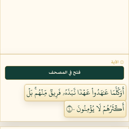
۞ الآية
فتح في المصحف
أَوَكُلَّمَا عَٰهَدُواْ عَهۡدٗا نَّبَذَهُۥ فَرِيقٞ مِّنۡهُمۚ بَلۡ
أَكۡثَرُهُمۡ لَا يُؤۡمِنُونَ ١٠٠