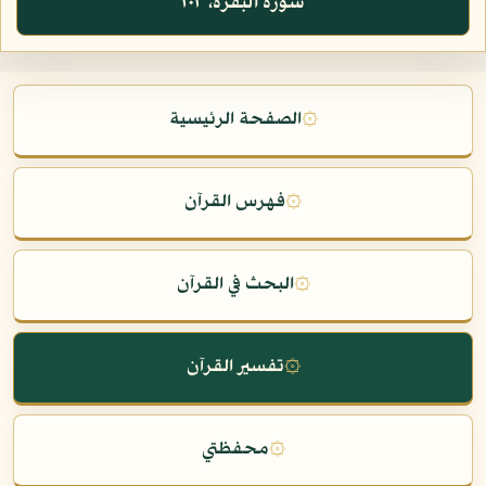
سورة البقرة، ١٠٢
۞
الصفحة الرئيسية
۞
فهرس القرآن
۞
البحث في القرآن
۞
تفسير القرآن
۞
محفظتي