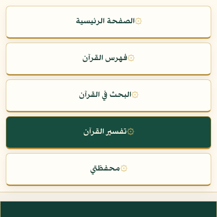
۞
الصفحة الرئيسية
۞
فهرس القرآن
۞
البحث في القرآن
۞
تفسير القرآن
۞
محفظتي