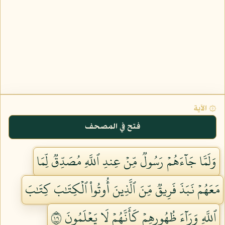
۞ الآية
فتح في المصحف
وَلَمَّا جَآءَهُمۡ رَسُولٞ مِّنۡ عِندِ ٱللَّهِ مُصَدِّقٞ لِّمَا
مَعَهُمۡ نَبَذَ فَرِيقٞ مِّنَ ٱلَّذِينَ أُوتُواْ ٱلۡكِتَٰبَ كِتَٰبَ
ٱللَّهِ وَرَآءَ ظُهُورِهِمۡ كَأَنَّهُمۡ لَا يَعۡلَمُونَ ١٠١