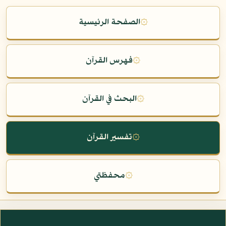
۞
الصفحة الرئيسية
۞
فهرس القرآن
۞
البحث في القرآن
۞
تفسير القرآن
۞
محفظتي