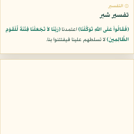
۞ التفسير
تفسير شبر
﴿فَقَالُواْ عَلَى اللّهِ تَوَكَّلْنَا﴾
اعتمدنا
﴿رَبَّنَا لاَ تَجْعَلْنَا فِتْنَةً لِّلْقَوْمِ
الظَّالِمِينَ﴾
لا تسلطهم علينا فيفتتنوا بنا.