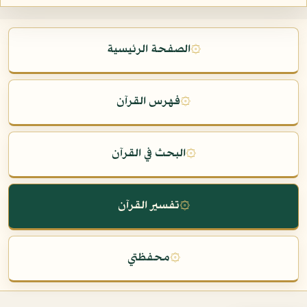
۞
الصفحة الرئيسية
۞
فهرس القرآن
۞
البحث في القرآن
۞
تفسير القرآن
۞
محفظتي