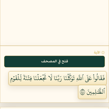
۞ الآية
فتح في المصحف
فَقَالُواْ عَلَى ٱللَّهِ تَوَكَّلۡنَا رَبَّنَا لَا تَجۡعَلۡنَا فِتۡنَةٗ لِّلۡقَوۡمِ
ٱلظَّٰلِمِينَ ٨٥