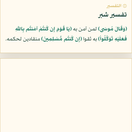
۞ التفسير
تفسير شبر
﴿وَقَالَ مُوسَى﴾
لمن آمن به
﴿يَا قَوْمِ إِن كُنتُمْ آمَنتُم بِاللّهِ
فَعَلَيْهِ تَوَكَّلُواْ﴾
به ثقوا
﴿إِن كُنتُم مُّسْلِمِينَ﴾
منقادين لحكمه.