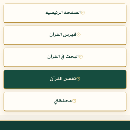
۞
الصفحة الرئيسية
۞
فهرس القرآن
۞
البحث في القرآن
۞
تفسير القرآن
۞
محفظتي