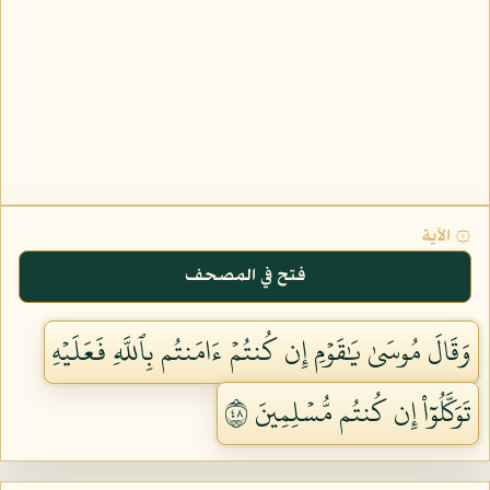
۞ الآية
فتح في المصحف
وَقَالَ مُوسَىٰ يَٰقَوۡمِ إِن كُنتُمۡ ءَامَنتُم بِٱللَّهِ فَعَلَيۡهِ
تَوَكَّلُوٓاْ إِن كُنتُم مُّسۡلِمِينَ ٨٤