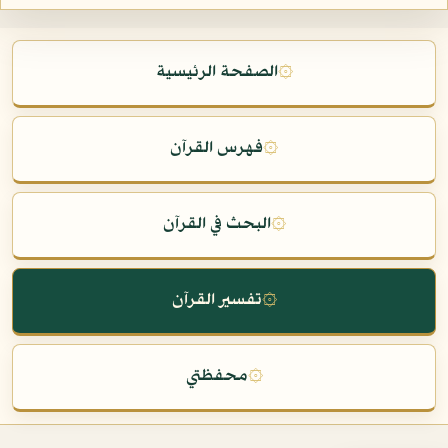
۞
الصفحة الرئيسية
۞
فهرس القرآن
۞
البحث في القرآن
۞
تفسير القرآن
۞
محفظتي