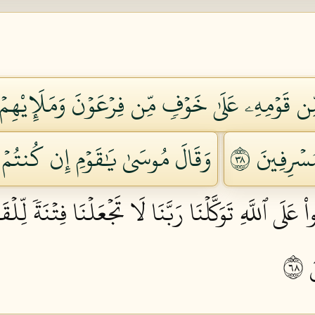
 مِّن قَوۡمِهِۦ عَلَىٰ خَوۡفٖ مِّن فِرۡعَوۡنَ وَمَلَإِيْهِمۡ أ
سۡرِفِينَ ٨٣
وَقَالَ مُوسَىٰ يَٰقَوۡمِ إِن كُنتُمۡ ءَامَ
اْ عَلَى ٱللَّهِ تَوَكَّلۡنَا رَبَّنَا لَا تَجۡعَلۡنَا فِتۡنَةٗ لِّلۡق
٨٦