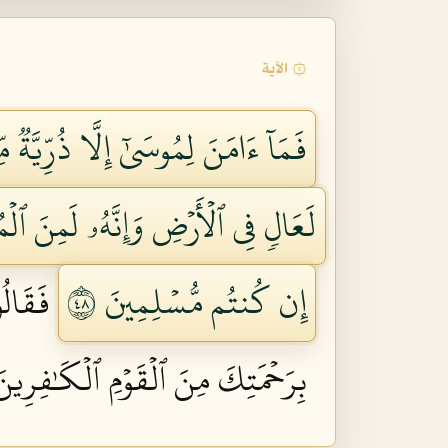
۞ الآية
فَمَآ ءَامَنَ لِمُوسَىٰٓ إِلَّا ذُرِّيَّةٞ
لَعَالٖ فِي ٱلۡأَرۡضِ وَإِنَّهُۥ لَمِنَ ٱلۡمُ
إِن كُنتُم مُّسۡلِمِينَ ٨٤
فَقَالُو
بِرَحۡمَتِكَ مِنَ ٱلۡقَوۡمِ ٱلۡكَٰفِرِينَ 