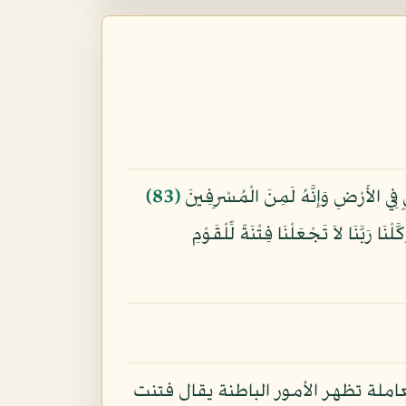
 فِي الأَرْضِ وَإِنَّهُ لَمِنَ الْمُسْرِفِينَ
﴿83﴾
ْنَا رَبَّنَا لاَ تَجْعَلْنَا فِتْنَةً لِّلْقَوْمِ
املة تظهر الأمور الباطنة يقال فتنت