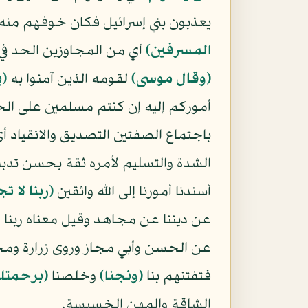
يعذبون بني إسرائيل فكان خوفهم منه
المسرفين﴾
أي من المجاوزين الحد في 
﴿وقال موسى﴾
لقومه الذين آمنوا به
﴿ي
أموركم إليه إن كنتم مسلمين على الح
باجتماع الصفتين التصديق والانقياد أي
الشدة والتسليم لأمره ثقة بحسن تدبير
أسندنا أمورنا إلى الله واثقين
﴿ربنا لا ت
عن ديننا عن مجاهد وقيل معناه ربنا لا
عن الحسن وأبي مجاز وروى زرارة ومح
فتفتنهم بنا
﴿ونجنا﴾
وخلصنا
﴿برحمتك 
الشاقة والمهن الخسيسة.