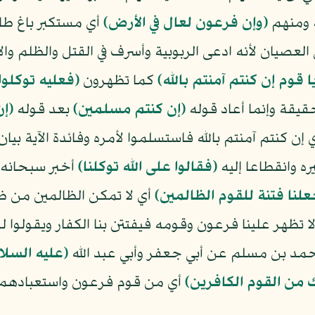
 ومنهم
﴿وإن فرعون لعال في الأرض﴾
أي مستكبر باغ طا
العصيان لأنه ادعى الربوبية وأسرف في القتل والظلم وا
ا قوم إن كنتم آمنتم بالله﴾
كما تظهرون
﴿فعليه توكلو
قيقة وإنما أعاد قوله
﴿إن كنتم مسلمين﴾
بعد قوله
﴿إن
 إن كنتم آمنتم بالله فاستسلموا لأمره وفائدة الآية بيا
ه وانقطاعا إليه
﴿فقالوا على الله توكلنا﴾
أخبر سبحانه 
جعلنا فتنة للقوم الظالمين﴾
أي لا تمكن الظالمين من ظل
 تظهر علينا فرعون وقومه فيفتتن بنا الكفار ويقولوا ل
مد بن مسلم عن أبي جعفر وأبي عبد الله
(عليه السلا
من القوم الكافرين﴾
أي من قوم فرعون واستعبادهم إي