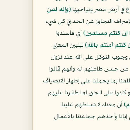
غ في أرض مصر ونواحيها
﴿وإنه لمن
لإسراف التجاوز عن الحد في كل شيء
ا إن كنتم مسلمين﴾
أي فأسندوا
 كنتم آمنتم بالله﴾
ليتبين المعنى
ن وجوب التوكل على الله عند نزول
عن حسن طاعتهم له وأنهم قالوا
منا بما يحملنا على إظهار الانصراف
و كانوا على الحق لما ظفرنا عليهم
م)
أن معناه لا تسلطهم علينا
انا وأخذهم جماعتنا بالأعمال