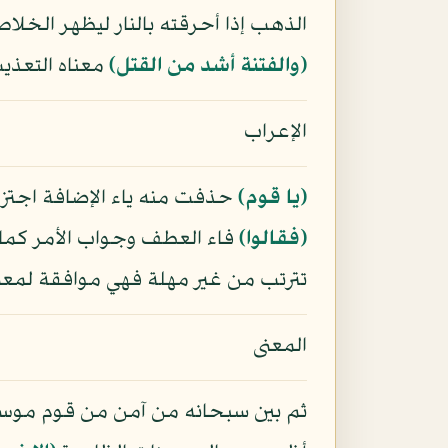
الذهب إذا أحرقته بالنار ليظهر الخل
﴿والفتنة أشد من القتل﴾
معناه التعذيب
الإعراب
﴿يا قوم﴾
حذفت منه ياء الإضافة اجتزاء ب
﴿فقالوا﴾
فاء العطف وجواب الأمر كما ت
تترتب من غير مهلة فهي موافقة لمعنى
المعنى
ثم بين سبحانه من آمن من قوم موس