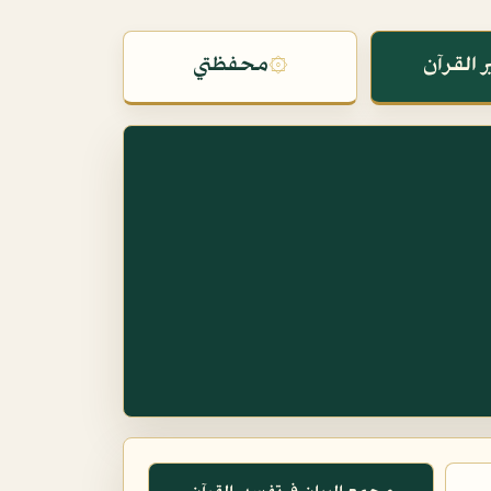
 القرآن
۞
محفظتي