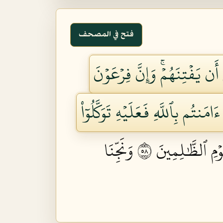
فتح في المصحف
َن يَفۡتِنَهُمۡۚ وَإِنَّ فِرۡعَوۡنَ
نتُم بِٱللَّهِ فَعَلَيۡهِ تَوَكَّلُوٓاْ
َوۡمِ ٱلظَّٰلِمِينَ ٨٥
وَنَجِّنَا