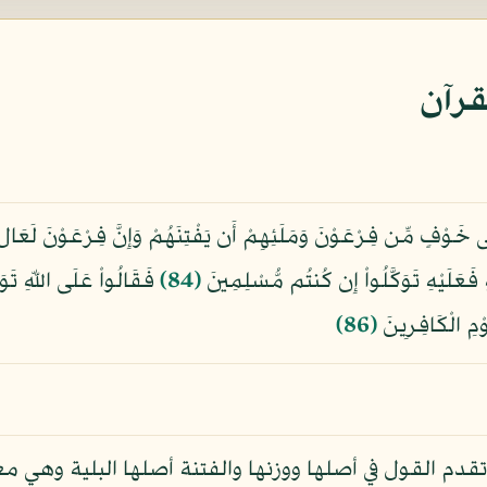
قرآن
َى خَوْفٍ مِّن فِرْعَوْنَ وَمَلَئِهِمْ أَن يَفْتِنَهُمْ وَإِنَّ فِرْعَوْنَ لَعَالٍ
فَعَلَيْهِ تَوَكَّلُواْ إِن كُنتُم مُّسْلِمِينَ
﴿84﴾
فَقَالُواْ عَلَى اللّهِ تَوَكَّل
ْمِ الْكَافِرِينَ
﴿86﴾
دم القول في أصلها ووزنها والفتنة أصلها البلية وهي مع