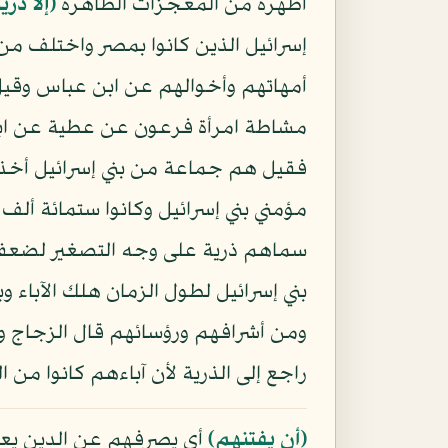
أظهره من المعجزات الظاهرة
﴿إلا ذر
إسرائيل الذين كانوا بمصر واختلف من 
أمهاتهم وأخوالهم عن ابن عباس وقيل
مشاطة امرأة فرعون عن عطية عن ابن
فقيل هم جماعة من بني إسرائيل أخذ
مؤمني بني إسرائيل وكانوا ستمائة ألف
سماهم ذرية على وجه التصغير لضعفهم
بني إسرائيل لطول الزمان هلك الآباء وب
ومن أشرافهم ورؤسائهم قال الزجاج وإ
راجع إلى الذرية لأن آباءهم كانوا م
﴿أن يفتنهم﴾
أي يصرفهم عن الدين يعن