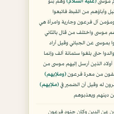
وم موسى
(عليه السلام)
وهم بنو
يل وآباؤهم من القبط فاتبعوا
مؤمن آل فرعون وجارية وامرأة هي
م موسى واختلف من قال بالثاني
بموسى عن الجبائي وقيل أراد
لدوا حتى بلغوا ستمائة ألف وإنما
ولاد الذين أرسل إليهم موسى من
ئفون من معرة فرعون
﴿وملإيهم﴾
ون له وقيل أن الضمير في
﴿ملإيهم﴾
عن دينهم ويعذبوهم
ون عن الدين وكان جنود فرعون