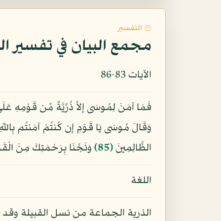
۞ التفسير
مجمع البيان في تفسير ال
الآيات 83-86
فَمَا آمَنَ لِمُوسَى إِلاَّ ذُرِّيَّةٌ مِّن قَوْمِهِ عَل
وَقَالَ مُوسَى يَا قَوْمِ إِن كُنتُمْ آمَنتُم بِاللّهِ 
الظَّالِمِينَ
﴿85﴾
وَنَجِّنَا بِرَحْمَتِكَ مِنَ الْقَو
اللغة
الذرية الجماعة من نسل القبيلة وقد تق