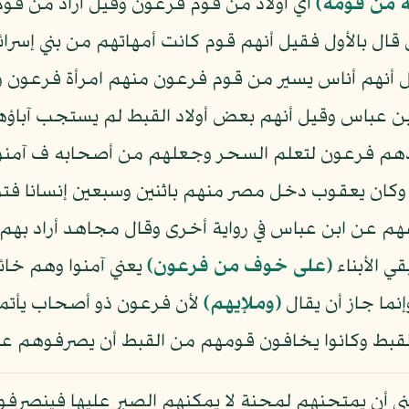
ية من قومه﴾
أي أولاد من قوم فرعون وقيل أراد من ق
قال بالأول فقيل أنهم قوم كانت أمهاتهم من بني إسرائ
 أنهم أناس يسير من قوم فرعون منهم امرأة فرعون و
 عباس وقيل أنهم بعض أولاد القبط لم يستجب آباؤه
هم فرعون لتعلم السحر وجعلهم من أصحابه ف آمنوا 
 وكان يعقوب دخل مصر منهم باثنين وسبعين إنسانا فتوا
 عن ابن عباس في رواية أخرى وقال مجاهد أراد بهم أ
قي الأبناء
﴿على خوف من فرعون﴾
يعني آمنوا وهم خا
نما جاز أن يقال
﴿وملإيهم﴾
لأن فرعون ذو أصحاب يأتمر
ن القبط وكانوا يخافون قومهم من القبط أن يصرفوهم 
ي أن يمتحنهم لمحنة لا يمكنهم الصبر عليها فينصرف