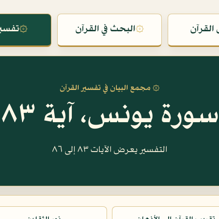
القرآن
۞
البحث في القرآن
۞
تفسير
۞ مجمع البيان في تفسير القرآن
سورة يونس، آية ٨٣
التفسير يعرض الآيات ٨٣ إلى ٨٦