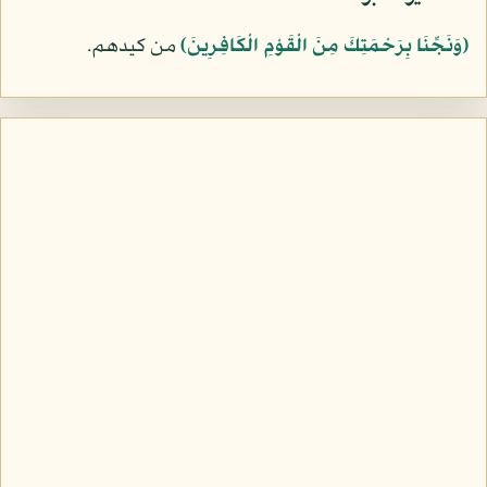
﴿وَنَجِّنَا بِرَحْمَتِكَ مِنَ الْقَوْمِ الْكَافِرِينَ﴾
من كيدهم.