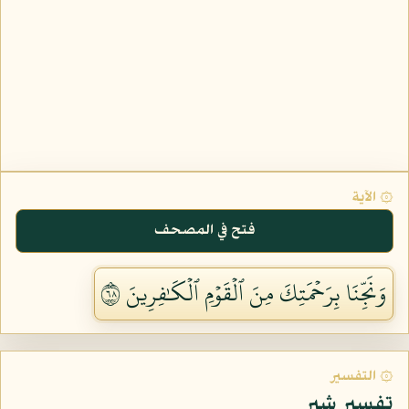
۞ الآية
فتح في المصحف
وَنَجِّنَا بِرَحۡمَتِكَ مِنَ ٱلۡقَوۡمِ ٱلۡكَٰفِرِينَ ٨٦
۞ التفسير
تفسير شبر