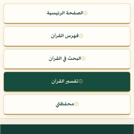
۞
الصفحة الرئيسية
۞
فهرس القرآن
۞
البحث في القرآن
۞
تفسير القرآن
۞
محفظتي