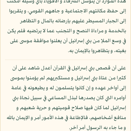
هذه الموارد أن يتوسل الشرفاء و الأقوياء بأي وسيلة أمكنت
إلى حفظ مكانتهم الاجتماعية و جاههم القومي، و يتقربوا
إلى الجبار المسيطر عليهم بإرضائه بالمال و التظاهر
بالخدمة و مراءاة النصح و التجنب عما لا يرتضيه فلم يكن
في وسع الملإ من بني إسرائيل أن يعلنوا موافقة موسى على
بغيته، و يتظاهروا بالإيمان به.
على أن قصص بني إسرائيل في القرآن أعدل شاهد على أن
كثيرا من عتاة بني إسرائيل و مستكبريهم لم يؤمنوا بموسى
إلى أواخر عهده و إن كانوا يتسلمون له و يطيعونه في عامة
أوامره التي كان يصدرها لبذل المساعي في سبيل نجاة بني
إسرائيل لما كان فيها صلاح قوميتهم و حرية شعبهم و
منافع أشخاصهم، فالإطاعة في هذه الأمور أمر و الإيمان بالله
و ما جاء به الرسول أمر آخر.