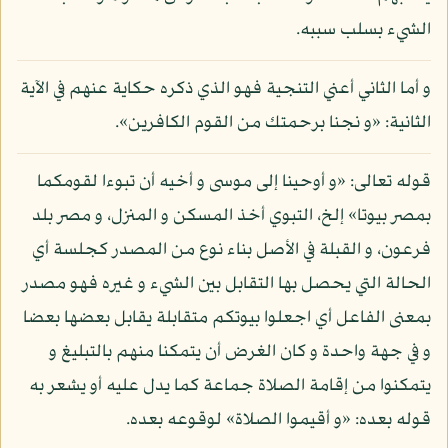
الشيء بسلب سببه.
و أما الثاني أعني التنجية فهو الذي ذكره حكاية عنهم في الآية
الثانية: «و نجنا برحمتك من القوم الكافرين».
قوله تعالى: «و أوحينا إلى موسى و أخيه أن تبوءا لقومكما
بمصر بيوتا» إلخ، التبوي أخذ المسكن و المنزل، و مصر بلد
فرعون، و القبلة في الأصل بناء نوع من المصدر كجلسة أي
الحالة التي يحصل بها التقابل بين الشيء و غيره فهو مصدر
بمعنى الفاعل أي اجعلوا بيوتكم متقابلة يقابل بعضها بعضا
و في جهة واحدة و كان الغرض أن يتمكنا منهم بالتبليغ و
يتمكنوا من إقامة الصلاة جماعة كما يدل عليه أو يشعر به
قوله بعده: «و أقيموا الصلاة» لوقوعه بعده.