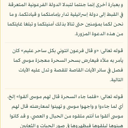
و بعبارة أخرى إنما جئتما لتبدلا الدولة الفرعونية المتعرقة
في القبط إلى دولة إسرائيلية تدار بإمامتكما و قيادتكما، و ما
نحن لكما بمؤمنين حتى تنالا بذلك أمنيتكما و تبلغا غايتكما
من هذه الدعوة المزورة.
قوله تعالى: «و قال فرعون ائتوني بكل ساحر عليم» كان
يأمر به ملأه فيعارض بسحر السحرة معجزة موسى كما
فصل في سائر الآيات القاصة للقصة و تدل عليه الآيات
التالية.
قوله تعالى: «فلما جاء السحرة قال لهم موسى ألقوا» إلخ،
أي لما جاءوا و واجهوا موسى و تهيئوا لمعارضته قال لهم
موسى ألقوا ما أنتم ملقوه من الحبال و العصي، و قد كانوا
هيئوها ليلقوها فيظهروها في صور الحيات و الثعابين