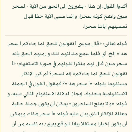
أكدوا القول: إن هذا - يشيرون إلى الحق من الآية - لسحر
مبين واضح كونه سحرا، و إنما سمى الآية حقا قبال
تسميتهم إياها سحرا.
قوله تعالى: «قال موسى أ تقولون للحق لما جاءكم أ سحر
هذا» إلخ، أي فلما سمع مقالتهم تلك و رميهم الحق بأنه
سحر مبين قال لهم منكرا لقولهم في صورة الاستفهام: «أ
تقولون للحق لما جاءكم» إنه لسحر؟ ثم كرر الإنكار
مستفهما بقوله: «أ سحر هذا»؟ فمقول القول في الجملة
الاستفهامية محذوف إيجازا لدلالة الاستفهام الثاني عليه، و
قوله: «و لا يفلح الساحرون» يمكن أن يكون جملة حالية
معللة للإنكار الذي يدل عليه قوله: «أ سحر هذا»، و يمكن
أن يكون إخبارا مستقلا بيانا للواقع يبرىء به نفسه من أن