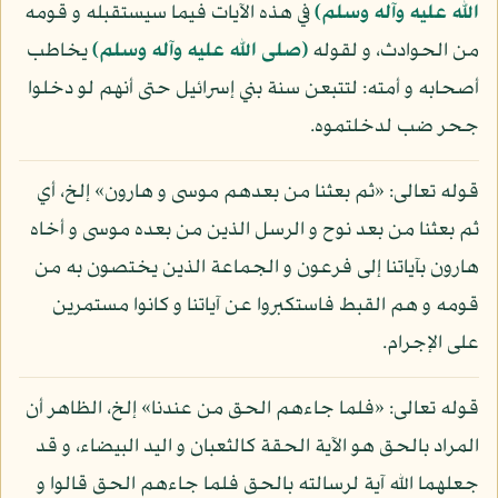
الله عليه وآله وسلم)
في هذه الآيات فيما سيستقبله و قومه
من الحوادث، و لقوله
(صلى الله عليه وآله وسلم)
يخاطب
أصحابه و أمته: لتتبعن سنة بني إسرائيل حتى أنهم لو دخلوا
جحر ضب لدخلتموه.
قوله تعالى: «ثم بعثنا من بعدهم موسى و هارون» إلخ، أي
ثم بعثنا من بعد نوح و الرسل الذين من بعده موسى و أخاه
هارون بآياتنا إلى فرعون و الجماعة الذين يختصون به من
قومه و هم القبط فاستكبروا عن آياتنا و كانوا مستمرين
على الإجرام.
قوله تعالى: «فلما جاءهم الحق من عندنا» إلخ، الظاهر أن
المراد بالحق هو الآية الحقة كالثعبان و اليد البيضاء، و قد
جعلهما الله آية لرسالته بالحق فلما جاءهم الحق قالوا و