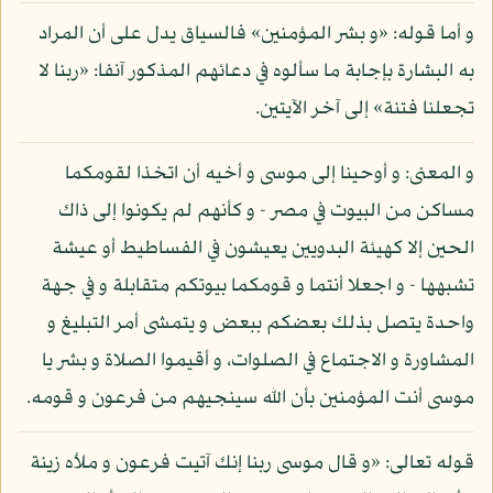
و أما قوله: «و بشر المؤمنين» فالسياق يدل على أن المراد
به البشارة بإجابة ما سألوه في دعائهم المذكور آنفا: «ربنا لا
تجعلنا فتنة» إلى آخر الآيتين.
و المعنى: و أوحينا إلى موسى و أخيه أن اتخذا لقومكما
مساكن من البيوت في مصر - و كأنهم لم يكونوا إلى ذاك
الحين إلا كهيئة البدويين يعيشون في الفساطيط أو عيشة
تشبهها - و اجعلا أنتما و قومكما بيوتكم متقابلة و في جهة
واحدة يتصل بذلك بعضكم ببعض و يتمشى أمر التبليغ و
المشاورة و الاجتماع في الصلوات، و أقيموا الصلاة و بشر يا
موسى أنت المؤمنين بأن الله سينجيهم من فرعون و قومه.
قوله تعالى: «و قال موسى ربنا إنك آتيت فرعون و ملأه زينة