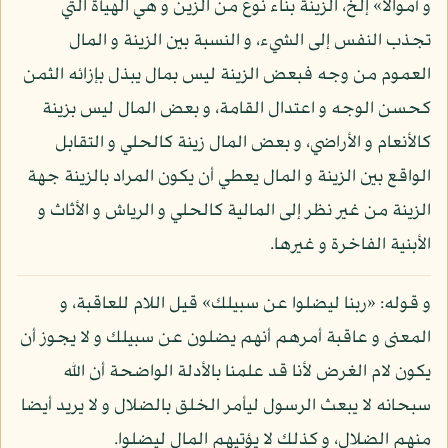
و أموالا» إلخ، الزينة بناء نوع من الزين و هي الهيأة التي
تجذب النفس إلى الشيء، و النسبة بين الزينة و المال
العموم من وجه فبعض الزينة ليس بمال يبذل بإزائه الثمن
كحسن الوجه و اعتدال القامة، و بعض المال ليس بزينة
كالأنعام و الأراضي، و بعض المال زينة كالحلي و التقابل
الواقع بين الزينة و المال يعطي أن يكون المراد بالزينة جهة
الزينة من غير نظر إلى المالية كالحلي و الرياش و الأثاث و
الأبنية الفاخرة و غيرها.
و قوله: «ربنا ليضلوا عن سبيلك» قيل اللام للعاقبة، و
المعنى و عاقبة أمرهم أنهم يضلون عن سبيلك و لا يجوز أن
يكون لام الغرض لأنا قد علمنا بالأدلة الواضحة أن الله
سبحانه لا يبعث الرسول ليأمر الخلق بالضلال و لا يريد أيضا
منهم الضلال، و كذلك لا يؤتيهم المال ليضلوا.