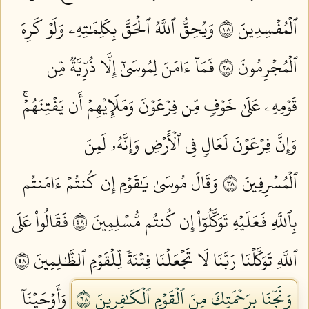
ٱلۡمُفۡسِدِينَ ٨١
وَيُحِقُّ ٱللَّهُ ٱلۡحَقَّ بِكَلِمَٰتِهِۦ وَلَوۡ كَرِهَ
ٱلۡمُجۡرِمُونَ ٨٢
فَمَآ ءَامَنَ لِمُوسَىٰٓ إِلَّا ذُرِّيَّةٞ مِّن
قَوۡمِهِۦ عَلَىٰ خَوۡفٖ مِّن فِرۡعَوۡنَ وَمَلَإِيْهِمۡ أَن يَفۡتِنَهُمۡۚ
وَإِنَّ فِرۡعَوۡنَ لَعَالٖ فِي ٱلۡأَرۡضِ وَإِنَّهُۥ لَمِنَ
ٱلۡمُسۡرِفِينَ ٨٣
وَقَالَ مُوسَىٰ يَٰقَوۡمِ إِن كُنتُمۡ ءَامَنتُم
بِٱللَّهِ فَعَلَيۡهِ تَوَكَّلُوٓاْ إِن كُنتُم مُّسۡلِمِينَ ٨٤
فَقَالُواْ عَلَى
ٱللَّهِ تَوَكَّلۡنَا رَبَّنَا لَا تَجۡعَلۡنَا فِتۡنَةٗ لِّلۡقَوۡمِ ٱلظَّٰلِمِينَ ٨٥
وَنَجِّنَا بِرَحۡمَتِكَ مِنَ ٱلۡقَوۡمِ ٱلۡكَٰفِرِينَ ٨٦
وَأَوۡحَيۡنَآ