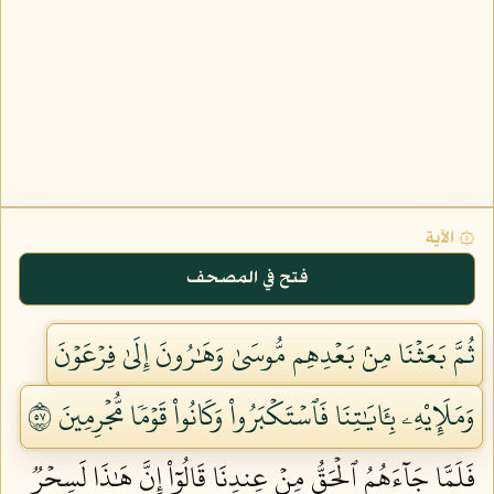
۞ الآية
فتح في المصحف
ثُمَّ بَعَثۡنَا مِنۢ بَعۡدِهِم مُّوسَىٰ وَهَٰرُونَ إِلَىٰ فِرۡعَوۡنَ
وَمَلَإِيْهِۦ بِـَٔايَٰتِنَا فَٱسۡتَكۡبَرُواْ وَكَانُواْ قَوۡمٗا مُّجۡرِمِينَ ٧٥
فَلَمَّا جَآءَهُمُ ٱلۡحَقُّ مِنۡ عِندِنَا قَالُوٓاْ إِنَّ هَٰذَا لَسِحۡرٞ