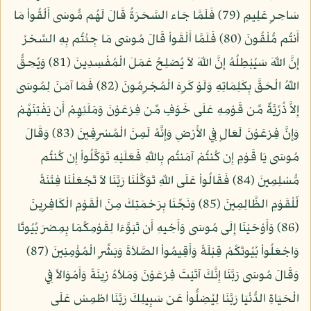
سَاحِرٍ عَلِيمٍ (79) فَلَمَّا جَاء السَّحَرَةُ قَالَ لَهُم مُّوسَى أَلْقُواْ مَا
أَنتُم مُّلْقُونَ (80) فَلَمَّا أَلْقَواْ قَالَ مُوسَى مَا جِئْتُم بِهِ السِّحْرُ
إِنَّ اللّهَ سَيُبْطِلُهُ إِنَّ اللّهَ لاَ يُصْلِحُ عَمَلَ الْمُفْسِدِينَ (81) وَيُحِقُّ
اللّهُ الْحَقَّ بِكَلِمَاتِهِ وَلَوْ كَرِهَ الْمُجْرِمُونَ (82) فَمَا آمَنَ لِمُوسَى
إِلاَّ ذُرِّيَّةٌ مِّن قَوْمِهِ عَلَى خَوْفٍ مِّن فِرْعَوْنَ وَمَلَئِهِمْ أَن يَفْتِنَهُمْ
وَإِنَّ فِرْعَوْنَ لَعَالٍ فِي الأَرْضِ وَإِنَّهُ لَمِنَ الْمُسْرِفِينَ (83) وَقَالَ
مُوسَى يَا قَوْمِ إِن كُنتُمْ آمَنتُم بِاللّهِ فَعَلَيْهِ تَوَكَّلُواْ إِن كُنتُم
مُّسْلِمِينَ (84) فَقَالُواْ عَلَى اللّهِ تَوَكَّلْنَا رَبَّنَا لاَ تَجْعَلْنَا فِتْنَةً
لِّلْقَوْمِ الظَّالِمِينَ (85) وَنَجِّنَا بِرَحْمَتِكَ مِنَ الْقَوْمِ الْكَافِرِينَ
(86) وَأَوْحَيْنَا إِلَى مُوسَى وَأَخِيهِ أَن تَبَوَّءَا لِقَوْمِكُمَا بِمِصْرَ بُيُوتًا
وَاجْعَلُواْ بُيُوتَكُمْ قِبْلَةً وَأَقِيمُواْ الصَّلاَةَ وَبَشِّرِ الْمُؤْمِنِينَ (87)
وَقَالَ مُوسَى رَبَّنَا إِنَّكَ آتَيْتَ فِرْعَوْنَ وَمَلأهُ زِينَةً وَأَمْوَالاً فِي
الْحَيَاةِ الدُّنْيَا رَبَّنَا لِيُضِلُّواْ عَن سَبِيلِكَ رَبَّنَا اطْمِسْ عَلَى