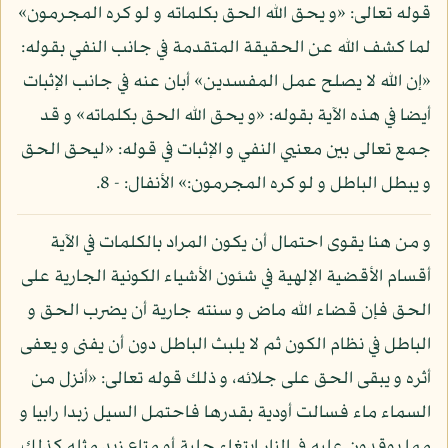
قوله تعالى: «و يحق الله الحق بكلماته و لو كره المجرمون»
لما كشف الله عن الحقيقة المتقدمة في جانب النفي بقوله:
«إن الله لا يصلح عمل المفسدين» أبان عنه في جانب الإثبات
أيضا في هذه الآية بقوله: «و يحق الله الحق بكلماته» و قد
جمع تعالى بين معنيي النفي و الإثبات في قوله: «ليحق الحق
و يبطل الباطل و لو كره المجرمون:» الأنفال: - 8.
و من هنا يقوى احتمال أن يكون المراد بالكلمات في الآية
أقسام الأقضية الإلهية في شئون الأشياء الكونية الجارية على
الحق فإن قضاء الله ماض و سنته جارية أن يضرب الحق و
الباطل في نظام الكون ثم لا يلبث الباطل دون أن يفنى و يعفى
أثره و يبقى الحق على جلائه، و ذلك قوله تعالى: «أنزل من
السماء ماء فسالت أودية بقدرها فاحتمل السيل زبدا رابيا و
مما يوقدون عليه في النار ابتغاء حلية أو متاع زبد مثله كذلك