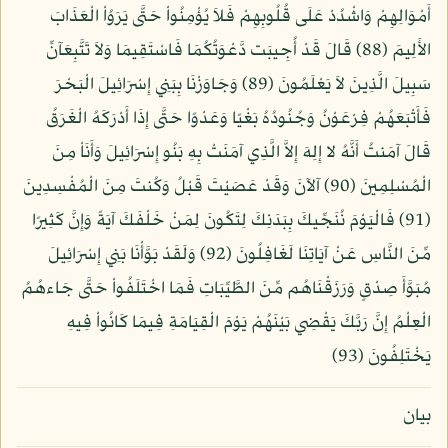
أَمْوَالِهِمْ وَاشْدُدْ عَلَى قُلُوبِهِمْ فَلاَ يُؤْمِنُواْ حَتَّى يَرَوُاْ الْعَذَابَ
الأَلِيمَ (88) قَالَ قَدْ أُجِيبَت دَّعْوَتُكُمَا فَاسْتَقِيمَا وَلاَ تَتَّبِعَآنِّ
سَبِيلَ الَّذِينَ لاَ يَعْلَمُونَ (89) وَجَاوَزْنَا بِبَنِي إِسْرَائِيلَ الْبَحْرَ
فَأَتْبَعَهُمْ فِرْعَوْنُ وَجُنُودُهُ بَغْيًا وَعَدْوًا حَتَّى إِذَا أَدْرَكَهُ الْغَرَقُ
قَالَ آمَنتُ أَنَّهُ لا إِلِهَ إِلاَّ الَّذِي آمَنَتْ بِهِ بَنُو إِسْرَائِيلَ وَأَنَاْ مِنَ
الْمُسْلِمِينَ (90) آلآنَ وَقَدْ عَصَيْتَ قَبْلُ وَكُنتَ مِنَ الْمُفْسِدِينَ
(91) فَالْيَوْمَ نُنَجِّيكَ بِبَدَنِكَ لِتَكُونَ لِمَنْ خَلْفَكَ آيَةً وَإِنَّ كَثِيرًا
مِّنَ النَّاسِ عَنْ آيَاتِنَا لَغَافِلُونَ (92) وَلَقَدْ بَوَّأْنَا بَنِي إِسْرَائِيلَ
مُبَوَّأَ صِدْقٍ وَرَزَقْنَاهُم مِّنَ الطَّيِّبَاتِ فَمَا اخْتَلَفُواْ حَتَّى جَاءهُمُ
الْعِلْمُ إِنَّ رَبَّكَ يَقْضِي بَيْنَهُمْ يَوْمَ الْقِيَامَةِ فِيمَا كَانُواْ فِيهِ
يَخْتَلِفُونَ (93)
بيان