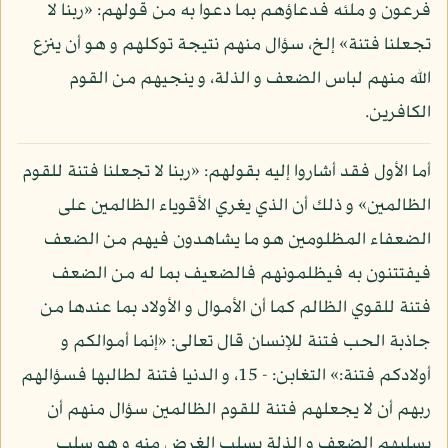
فرعون و ملئه فدعاؤهم بما دعوا به من قولهم: «ربنا لا
تجعلنا فتنة» إلخ، سؤال منهم نتيجة توكلهم و هو أن ينزع
الله منهم لباس الضعف و الذلة، و ينجيهم من القوم
الكافرين.
أما الأول فقد أشاروا إليه بقولهم: «ربنا لا تجعلنا فتنة للقوم
الظالمين» و ذلك أن الذي يغري الأقوياء الظالمين على
الضعفاء المظلومين هو ما يشاهدون فيهم من الضعف
فيفتتنون به فيظلمونهم فالضعيف بما له من الضعف
فتنة للقوي الظالم كما أن الأموال و الأولاد بما عندها من
جاذبة الحب فتنة للإنسان قال تعالى: «إنما أموالكم و
أولادكم فتنة:» التغابن: - 15، و الدنيا فتنة لطالبها فسؤالهم
ربهم أن لا يجعلهم فتنة للقوم الظالمين سؤال منهم أن
يسلبهم الضعف و الذلة بسلب الغرض منه و هو سلب