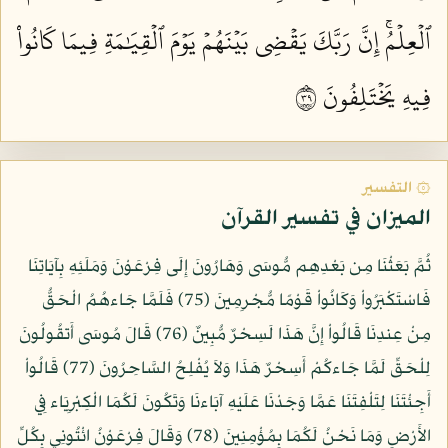
ٱلۡعِلۡمُۚ إِنَّ رَبَّكَ يَقۡضِي بَيۡنَهُمۡ يَوۡمَ ٱلۡقِيَٰمَةِ فِيمَا كَانُواْ
فِيهِ يَخۡتَلِفُونَ ٩٣
۞ التفسير
الميزان في تفسير القرآن
ثُمَّ بَعَثْنَا مِن بَعْدِهِم مُّوسَى وَهَارُونَ إِلَى فِرْعَوْنَ وَمَلَئِهِ بِآيَاتِنَا
فَاسْتَكْبَرُواْ وَكَانُواْ قَوْمًا مُّجْرِمِينَ (75) فَلَمَّا جَاءهُمُ الْحَقُّ
مِنْ عِندِنَا قَالُواْ إِنَّ هَذَا لَسِحْرٌ مُّبِينٌ (76) قَالَ مُوسَى أَتقُولُونَ
لِلْحَقِّ لَمَّا جَاءكُمْ أَسِحْرٌ هَذَا وَلاَ يُفْلِحُ السَّاحِرُونَ (77) قَالُواْ
أَجِئْتَنَا لِتَلْفِتَنَا عَمَّا وَجَدْنَا عَلَيْهِ آبَاءنَا وَتَكُونَ لَكُمَا الْكِبْرِيَاء فِي
الأَرْضِ وَمَا نَحْنُ لَكُمَا بِمُؤْمِنِينَ (78) وَقَالَ فِرْعَوْنُ ائْتُونِي بِكُلِّ