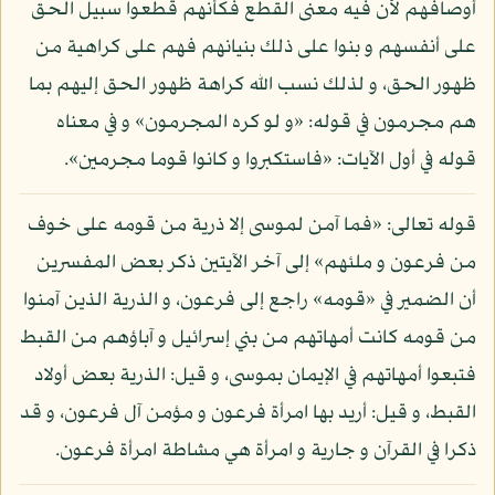
أوصافهم لأن فيه معنى القطع فكأنهم قطعوا سبيل الحق
على أنفسهم و بنوا على ذلك بنيانهم فهم على كراهية من
ظهور الحق، و لذلك نسب الله كراهة ظهور الحق إليهم بما
هم مجرمون في قوله: «و لو كره المجرمون» و في معناه
قوله في أول الآيات: «فاستكبروا و كانوا قوما مجرمين».
قوله تعالى: «فما آمن لموسى إلا ذرية من قومه على خوف
من فرعون و ملئهم» إلى آخر الآيتين ذكر بعض المفسرين
أن الضمير في «قومه» راجع إلى فرعون، و الذرية الذين آمنوا
من قومه كانت أمهاتهم من بني إسرائيل و آباؤهم من القبط
فتبعوا أمهاتهم في الإيمان بموسى، و قيل: الذرية بعض أولاد
القبط، و قيل: أريد بها امرأة فرعون و مؤمن آل فرعون، و قد
ذكرا في القرآن و جارية و امرأة هي مشاطة امرأة فرعون.