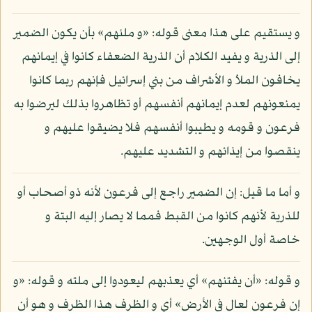
و يستقيم على هذا معنى قوله: «و ملئهم» بأن يكون الضمير
إلى الذرية و يفيد الكلام أن الذرية الضعفاء كانوا في إيمانهم
يخافون الملأ و الأشراف من بني إسرائيل فإنهم ربما كانوا
يمنعونهم لعدم إيمانهم أنفسهم أو تظاهروا بذلك ليرضوا به
فرعون و قومه و يطيبوا أنفسهم فلا يضيقوا عليهم و
ينقصوا من إيذائهم و التشديد عليهم.
و أما ما قيل: إن الضمير راجع إلى فرعون لأنه ذو أصحاب أو
للذرية لأنهم كانوا من القبط فمما لا يصار إليه البتة و
خاصة أول الوجهين.
و قوله: «أن يفتنهم» أي يعذبهم ليعودوا إلى ملته و قوله: «و
إن فرعون لعال في الأرض» أي و الظرف هذا الظرف و هو أن