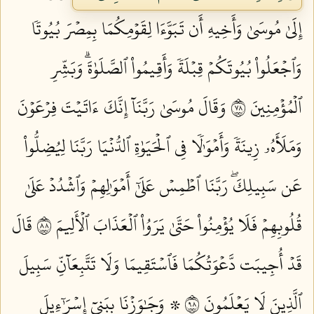
إِلَىٰ مُوسَىٰ وَأَخِيهِ أَن تَبَوَّءَا لِقَوۡمِكُمَا بِمِصۡرَ بُيُوتٗا
وَٱجۡعَلُواْ بُيُوتَكُمۡ قِبۡلَةٗ وَأَقِيمُواْ ٱلصَّلَوٰةَۗ وَبَشِّرِ
ٱلۡمُؤۡمِنِينَ ٨٧
وَقَالَ مُوسَىٰ رَبَّنَآ إِنَّكَ ءَاتَيۡتَ فِرۡعَوۡنَ
وَمَلَأَهُۥ زِينَةٗ وَأَمۡوَٰلٗا فِي ٱلۡحَيَوٰةِ ٱلدُّنۡيَا رَبَّنَا لِيُضِلُّواْ
عَن سَبِيلِكَۖ رَبَّنَا ٱطۡمِسۡ عَلَىٰٓ أَمۡوَٰلِهِمۡ وَٱشۡدُدۡ عَلَىٰ
قُلُوبِهِمۡ فَلَا يُؤۡمِنُواْ حَتَّىٰ يَرَوُاْ ٱلۡعَذَابَ ٱلۡأَلِيمَ ٨٨
قَالَ
قَدۡ أُجِيبَت دَّعۡوَتُكُمَا فَٱسۡتَقِيمَا وَلَا تَتَّبِعَآنِّ سَبِيلَ
ٱلَّذِينَ لَا يَعۡلَمُونَ ٨٩
۞ وَجَٰوَزۡنَا بِبَنِيٓ إِسۡرَٰٓءِيلَ