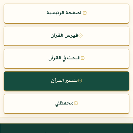
۞
الصفحة الرئيسية
۞
فهرس القرآن
۞
البحث في القرآن
۞
تفسير القرآن
۞
محفظتي