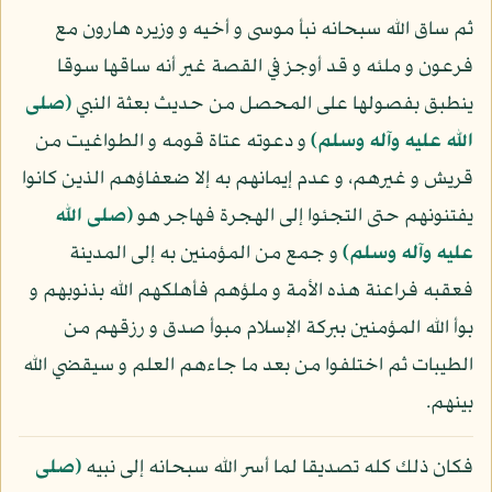
ثم ساق الله سبحانه نبأ موسى و أخيه و وزيره هارون مع
فرعون و ملئه و قد أوجز في القصة غير أنه ساقها سوقا
ينطبق بفصولها على المحصل من حديث بعثة النبي
(صلى
الله عليه وآله وسلم)
و دعوته عتاة قومه و الطواغيت من
قريش و غيرهم، و عدم إيمانهم به إلا ضعفاؤهم الذين كانوا
يفتنونهم حتى التجئوا إلى الهجرة فهاجر هو
(صلى الله
عليه وآله وسلم)
و جمع من المؤمنين به إلى المدينة
فعقبه فراعنة هذه الأمة و ملؤهم فأهلكهم الله بذنوبهم و
بوأ الله المؤمنين ببركة الإسلام مبوأ صدق و رزقهم من
الطيبات ثم اختلفوا من بعد ما جاءهم العلم و سيقضي الله
بينهم.
فكان ذلك كله تصديقا لما أسر الله سبحانه إلى نبيه
(صلى