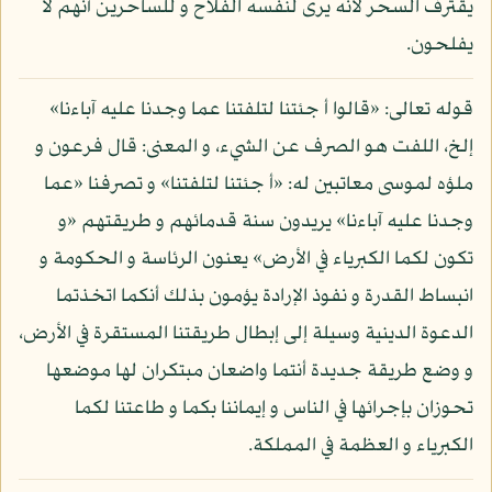
يقترف السحر لأنه يرى لنفسه الفلاح و للساحرين أنهم لا
يفلحون.
قوله تعالى: «قالوا أ جئتنا لتلفتنا عما وجدنا عليه آباءنا»
إلخ، اللفت هو الصرف عن الشيء، و المعنى: قال فرعون و
ملؤه لموسى معاتبين له: «أ جئتنا لتلفتنا» و تصرفنا «عما
وجدنا عليه آباءنا» يريدون سنة قدمائهم و طريقتهم «و
تكون لكما الكبرياء في الأرض» يعنون الرئاسة و الحكومة و
انبساط القدرة و نفوذ الإرادة يؤمون بذلك أنكما اتخذتما
الدعوة الدينية وسيلة إلى إبطال طريقتنا المستقرة في الأرض،
و وضع طريقة جديدة أنتما واضعان مبتكران لها موضعها
تحوزان بإجرائها في الناس و إيماننا بكما و طاعتنا لكما
الكبرياء و العظمة في المملكة.