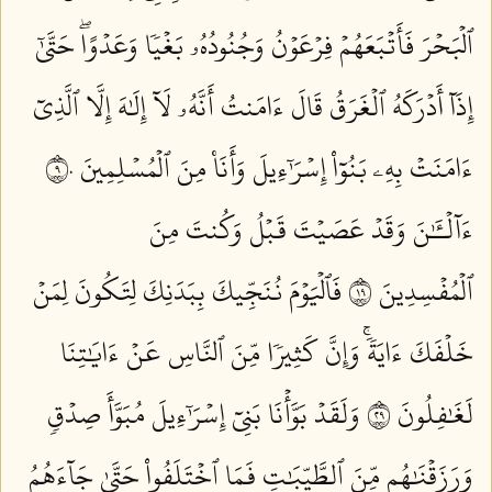
ٱلۡبَحۡرَ فَأَتۡبَعَهُمۡ فِرۡعَوۡنُ وَجُنُودُهُۥ بَغۡيٗا وَعَدۡوًاۖ حَتَّىٰٓ
إِذَآ أَدۡرَكَهُ ٱلۡغَرَقُ قَالَ ءَامَنتُ أَنَّهُۥ لَآ إِلَٰهَ إِلَّا ٱلَّذِيٓ
ءَامَنَتۡ بِهِۦ بَنُوٓاْ إِسۡرَٰٓءِيلَ وَأَنَا۠ مِنَ ٱلۡمُسۡلِمِينَ ٩٠
ءَآلۡـَٰٔنَ وَقَدۡ عَصَيۡتَ قَبۡلُ وَكُنتَ مِنَ
ٱلۡمُفۡسِدِينَ ٩١
فَٱلۡيَوۡمَ نُنَجِّيكَ بِبَدَنِكَ لِتَكُونَ لِمَنۡ
خَلۡفَكَ ءَايَةٗۚ وَإِنَّ كَثِيرٗا مِّنَ ٱلنَّاسِ عَنۡ ءَايَٰتِنَا
لَغَٰفِلُونَ ٩٢
وَلَقَدۡ بَوَّأۡنَا بَنِيٓ إِسۡرَٰٓءِيلَ مُبَوَّأَ صِدۡقٖ
وَرَزَقۡنَٰهُم مِّنَ ٱلطَّيِّبَٰتِ فَمَا ٱخۡتَلَفُواْ حَتَّىٰ جَآءَهُمُ