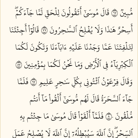
مُّبِينٞ ٧٦
قَالَ مُوسَىٰٓ أَتَقُولُونَ لِلۡحَقِّ لَمَّا جَآءَكُمۡۖ
أَسِحۡرٌ هَٰذَا وَلَا يُفۡلِحُ ٱلسَّٰحِرُونَ ٧٧
قَالُوٓاْ أَجِئۡتَنَا
لِتَلۡفِتَنَا عَمَّا وَجَدۡنَا عَلَيۡهِ ءَابَآءَنَا وَتَكُونَ لَكُمَا
ٱلۡكِبۡرِيَآءُ فِي ٱلۡأَرۡضِ وَمَا نَحۡنُ لَكُمَا بِمُؤۡمِنِينَ ٧٨
وَقَالَ فِرۡعَوۡنُ ٱئۡتُونِي بِكُلِّ سَٰحِرٍ عَلِيمٖ ٧٩
فَلَمَّا
جَآءَ ٱلسَّحَرَةُ قَالَ لَهُم مُّوسَىٰٓ أَلۡقُواْ مَآ أَنتُم
مُّلۡقُونَ ٨٠
فَلَمَّآ أَلۡقَوۡاْ قَالَ مُوسَىٰ مَا جِئۡتُم بِهِ
ٱلسِّحۡرُۖ إِنَّ ٱللَّهَ سَيُبۡطِلُهُۥٓ إِنَّ ٱللَّهَ لَا يُصۡلِحُ عَمَلَ