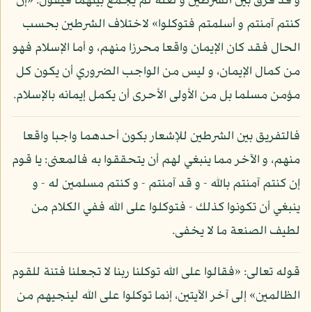
و قد فرق بين الشرطين و لعله لم يجمع بينهما فيقول: «إن
كنتم آمنتم و أسلمتم فتوكلوا» لاختلاف الشرطين بحسب
الحال فقد كان الإيمان واقعا محرزا منهم، و أما الإسلام فهو
من كمال الإيمان، و ليس من الواجب الضروري أن يكون كل
مؤمن مسلما بل من الأولى الأحرى أن يكمل إيمانه بالإسلام.
فالتفريق بين الشرطين للإشعار بكون أحدهما واجبا واقعا
منهم، و الآخر مما ينبغي لهم أن يتحققوا به فالمعنى: يا قوم
إن كنتم آمنتم بالله - و قد آمنتم - و كنتم مسلمين له - و
ينبغي أن تكونوا كذلك - فتوكلوا على الله ففي الكلام من
لطيف الصنعة ما لا يخفى.
قوله تعالى: «فقالوا على الله توكلنا ربنا لا تجعلنا فتنة للقوم
الظالمين» إلى آخر الآيتين، إنما توكلوا على الله لينجيهم من