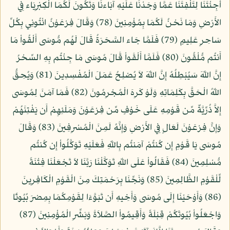
أَجِئْتَنَا لِتَلْفِتَنَا عَمَّا وَجَدْنَا عَلَيْهِ آبَاءنَا وَتَكُونَ لَكُمَا الْكِبْرِيَاء فِي
الأَرْضِ وَمَا نَحْنُ لَكُمَا بِمُؤْمِنِينَ (78) وَقَالَ فِرْعَوْنُ ائْتُونِي بِكُلِّ
سَاحِرٍ عَلِيمٍ (79) فَلَمَّا جَاء السَّحَرَةُ قَالَ لَهُم مُّوسَى أَلْقُواْ مَا
أَنتُم مُّلْقُونَ (80) فَلَمَّا أَلْقَواْ قَالَ مُوسَى مَا جِئْتُم بِهِ السِّحْرُ
إِنَّ اللّهَ سَيُبْطِلُهُ إِنَّ اللّهَ لاَ يُصْلِحُ عَمَلَ الْمُفْسِدِينَ (81) وَيُحِقُّ
اللّهُ الْحَقَّ بِكَلِمَاتِهِ وَلَوْ كَرِهَ الْمُجْرِمُونَ (82) فَمَا آمَنَ لِمُوسَى
إِلاَّ ذُرِّيَّةٌ مِّن قَوْمِهِ عَلَى خَوْفٍ مِّن فِرْعَوْنَ وَمَلَئِهِمْ أَن يَفْتِنَهُمْ
وَإِنَّ فِرْعَوْنَ لَعَالٍ فِي الأَرْضِ وَإِنَّهُ لَمِنَ الْمُسْرِفِينَ (83) وَقَالَ
مُوسَى يَا قَوْمِ إِن كُنتُمْ آمَنتُم بِاللّهِ فَعَلَيْهِ تَوَكَّلُواْ إِن كُنتُم
مُّسْلِمِينَ (84) فَقَالُواْ عَلَى اللّهِ تَوَكَّلْنَا رَبَّنَا لاَ تَجْعَلْنَا فِتْنَةً
لِّلْقَوْمِ الظَّالِمِينَ (85) وَنَجِّنَا بِرَحْمَتِكَ مِنَ الْقَوْمِ الْكَافِرِينَ
(86) وَأَوْحَيْنَا إِلَى مُوسَى وَأَخِيهِ أَن تَبَوَّءَا لِقَوْمِكُمَا بِمِصْرَ بُيُوتًا
وَاجْعَلُواْ بُيُوتَكُمْ قِبْلَةً وَأَقِيمُواْ الصَّلاَةَ وَبَشِّرِ الْمُؤْمِنِينَ (87)