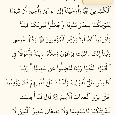
ٱلۡكَٰفِرِينَ ٨٦
وَأَوۡحَيۡنَآ إِلَىٰ مُوسَىٰ وَأَخِيهِ أَن تَبَوَّءَا
لِقَوۡمِكُمَا بِمِصۡرَ بُيُوتٗا وَٱجۡعَلُواْ بُيُوتَكُمۡ قِبۡلَةٗ
وَأَقِيمُواْ ٱلصَّلَوٰةَۗ وَبَشِّرِ ٱلۡمُؤۡمِنِينَ ٨٧
وَقَالَ مُوسَىٰ
رَبَّنَآ إِنَّكَ ءَاتَيۡتَ فِرۡعَوۡنَ وَمَلَأَهُۥ زِينَةٗ وَأَمۡوَٰلٗا فِي
ٱلۡحَيَوٰةِ ٱلدُّنۡيَا رَبَّنَا لِيُضِلُّواْ عَن سَبِيلِكَۖ رَبَّنَا
ٱطۡمِسۡ عَلَىٰٓ أَمۡوَٰلِهِمۡ وَٱشۡدُدۡ عَلَىٰ قُلُوبِهِمۡ فَلَا يُؤۡمِنُواْ
حَتَّىٰ يَرَوُاْ ٱلۡعَذَابَ ٱلۡأَلِيمَ ٨٨
قَالَ قَدۡ أُجِيبَت
دَّعۡوَتُكُمَا فَٱسۡتَقِيمَا وَلَا تَتَّبِعَآنِّ سَبِيلَ ٱلَّذِينَ لَا