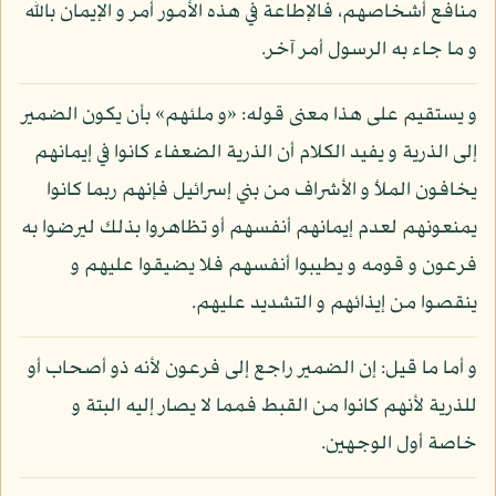
منافع أشخاصهم، فالإطاعة في هذه الأمور أمر و الإيمان بالله
و ما جاء به الرسول أمر آخر.
و يستقيم على هذا معنى قوله: «و ملئهم» بأن يكون الضمير
إلى الذرية و يفيد الكلام أن الذرية الضعفاء كانوا في إيمانهم
يخافون الملأ و الأشراف من بني إسرائيل فإنهم ربما كانوا
يمنعونهم لعدم إيمانهم أنفسهم أو تظاهروا بذلك ليرضوا به
فرعون و قومه و يطيبوا أنفسهم فلا يضيقوا عليهم و
ينقصوا من إيذائهم و التشديد عليهم.
و أما ما قيل: إن الضمير راجع إلى فرعون لأنه ذو أصحاب أو
للذرية لأنهم كانوا من القبط فمما لا يصار إليه البتة و
خاصة أول الوجهين.