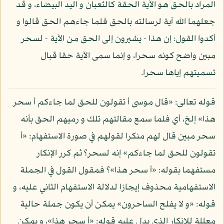
المراد بالحق هو الآية الحقة كالثعبان و اليد البيضاء، و قد
جعلهما الله آية لرسالته بالحق فلما جاءهم الحق قالوا و
أكدوا القول: إن هذا - يشيرون إلى الحق من الآية - لسحر
مبين واضح كونه سحرا، و إنما سمى الآية حقا قبال
تسميتهم إياها سحرا.
قوله تعالى: «قال موسى أ تقولون للحق لما جاءكم أ سحر
هذا» إلخ، أي فلما سمع مقالتهم تلك و رميهم الحق بأنه
سحر مبين قال لهم منكرا لقولهم في صورة الاستفهام: «أ
تقولون للحق لما جاءكم» إنه لسحر؟ ثم كرر الإنكار
مستفهما بقوله: «أ سحر هذا»؟ فمقول القول في الجملة
الاستفهامية محذوف إيجازا لدلالة الاستفهام الثاني عليه، و
قوله: «و لا يفلح الساحرون» يمكن أن يكون جملة حالية
معللة للإنكار الذي يدل عليه قوله: «أ سحر هذا»، و يمكن