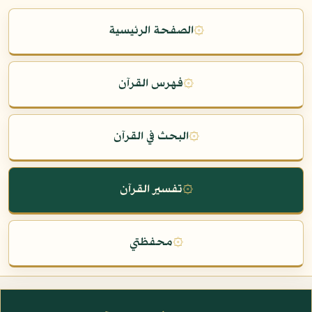
۞
الصفحة الرئيسية
۞
فهرس القرآن
۞
البحث في القرآن
۞
تفسير القرآن
۞
محفظتي