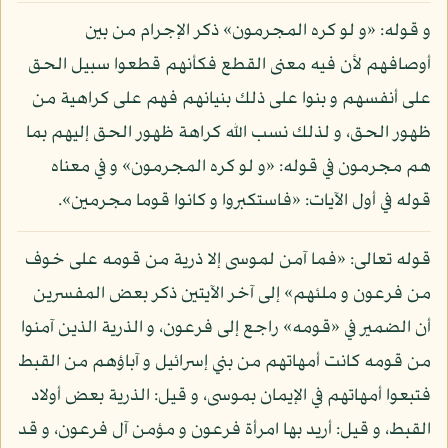
و قوله: «و لو كره المجرمون» ذكر الإجرام من بين
أوصافهم لأن فيه معنى القطع فكأنهم قطعوا سبيل الحق
على أنفسهم و بنوا على ذلك بنيانهم فهم على كراهية من
ظهور الحق، و لذلك نسب الله كراهة ظهور الحق إليهم بما
هم مجرمون في قوله: «و لو كره المجرمون» و في معناه
قوله في أول الآيات: «فاستكبروا و كانوا قوما مجرمين».
قوله تعالى: «فما آمن لموسى إلا ذرية من قومه على خوف
من فرعون و ملئهم» إلى آخر الآيتين ذكر بعض المفسرين
أن الضمير في «قومه» راجع إلى فرعون، و الذرية الذين آمنوا
من قومه كانت أمهاتهم من بني إسرائيل و آباؤهم من القبط
فتبعوا أمهاتهم في الإيمان بموسى، و قيل: الذرية بعض أولاد
القبط، و قيل: أريد بها امرأة فرعون و مؤمن آل فرعون، و قد