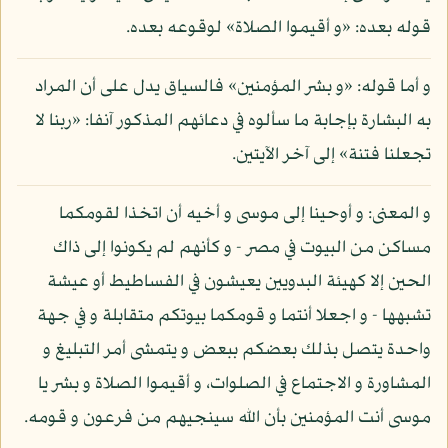
قوله بعده: «و أقيموا الصلاة» لوقوعه بعده.
و أما قوله: «و بشر المؤمنين» فالسياق يدل على أن المراد
به البشارة بإجابة ما سألوه في دعائهم المذكور آنفا: «ربنا لا
تجعلنا فتنة» إلى آخر الآيتين.
و المعنى: و أوحينا إلى موسى و أخيه أن اتخذا لقومكما
مساكن من البيوت في مصر - و كأنهم لم يكونوا إلى ذاك
الحين إلا كهيئة البدويين يعيشون في الفساطيط أو عيشة
تشبهها - و اجعلا أنتما و قومكما بيوتكم متقابلة و في جهة
واحدة يتصل بذلك بعضكم ببعض و يتمشى أمر التبليغ و
المشاورة و الاجتماع في الصلوات، و أقيموا الصلاة و بشر يا
موسى أنت المؤمنين بأن الله سينجيهم من فرعون و قومه.