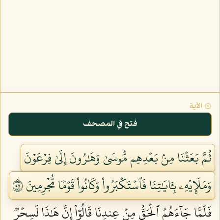
۞ الآية
فتح في المصحف
ثُمَّ بَعَثۡنَا مِنۢ بَعۡدِهِم مُّوسَىٰ وَهَٰرُونَ إِلَىٰ فِرۡعَوۡنَ
وَمَلَإِيْهِۦ بِـَٔايَٰتِنَا فَٱسۡتَكۡبَرُواْ وَكَانُواْ قَوۡمٗا مُّجۡرِمِينَ ٧٥
فَلَمَّا جَآءَهُمُ ٱلۡحَقُّ مِنۡ عِندِنَا قَالُوٓاْ إِنَّ هَٰذَا لَسِحۡرٞ