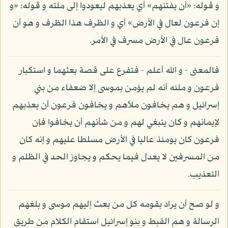
و قوله: «أن يفتنهم» أي يعذبهم ليعودوا إلى ملته و قوله: «و
إن فرعون لعال في الأرض» أي و الظرف هذا الظرف و هو أن
فرعون عال في الأرض مسرف في الأمر.
فالمعنى - و الله أعلم - فتفرع على قصة بعثهما و استكبار
فرعون و ملئه أنه لم يؤمن بموسى إلا ضعفاء من بني
إسرائيل و هم يخافون ملأهم و يخافون فرعون أن يعذبهم
لإيمانهم و كان ينبغي لهم و من شأنهم أن يخافوا فإن
فرعون كان يومئذ عاليا في الأرض مسلطا عليهم و إنه كان
من المسرفين لا يعدل فيما يحكم و يجاوز الحد في الظلم و
التعذيب.
و لو صح أن يراد بقومه كل من بعث إليهم موسى و بلغهم
الرسالة و هم القبط و بنو إسرائيل استقام الكلام من طريق