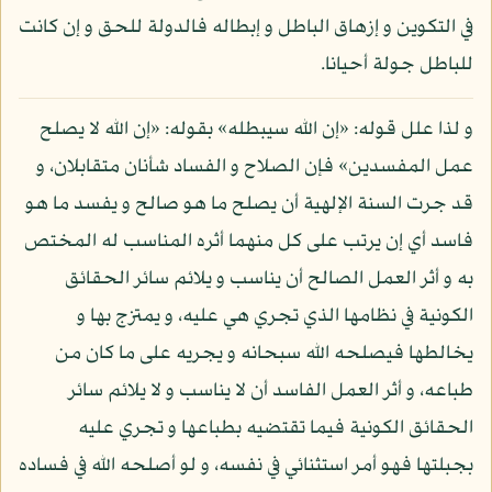
في التكوين و إزهاق الباطل و إبطاله فالدولة للحق و إن كانت
للباطل جولة أحيانا.
و لذا علل قوله: «إن الله سيبطله» بقوله: «إن الله لا يصلح
عمل المفسدين» فإن الصلاح و الفساد شأنان متقابلان، و
قد جرت السنة الإلهية أن يصلح ما هو صالح و يفسد ما هو
فاسد أي إن يرتب على كل منهما أثره المناسب له المختص
به و أثر العمل الصالح أن يناسب و يلائم سائر الحقائق
الكونية في نظامها الذي تجري هي عليه، و يمتزج بها و
يخالطها فيصلحه الله سبحانه و يجريه على ما كان من
طباعه، و أثر العمل الفاسد أن لا يناسب و لا يلائم سائر
الحقائق الكونية فيما تقتضيه بطباعها و تجري عليه
بجبلتها فهو أمر استثنائي في نفسه، و لو أصلحه الله في فساده