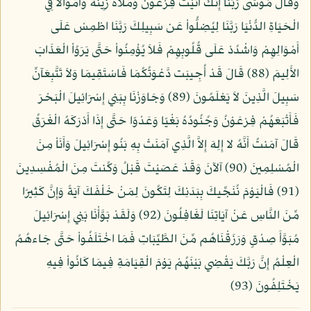
وَقَالَ مُوسَى رَبَّنَا إِنَّكَ آتَيْتَ فِرْعَوْنَ وَمَلأهُ زِينَةً وَأَمْوَالاً فِي
الْحَيَاةِ الدُّنْيَا رَبَّنَا لِيُضِلُّواْ عَن سَبِيلِكَ رَبَّنَا اطْمِسْ عَلَى
أَمْوَالِهِمْ وَاشْدُدْ عَلَى قُلُوبِهِمْ فَلاَ يُؤْمِنُواْ حَتَّى يَرَوُاْ الْعَذَابَ
الأَلِيمَ (88) قَالَ قَدْ أُجِيبَت دَّعْوَتُكُمَا فَاسْتَقِيمَا وَلاَ تَتَّبِعَآنِّ
سَبِيلَ الَّذِينَ لاَ يَعْلَمُونَ (89) وَجَاوَزْنَا بِبَنِي إِسْرَائِيلَ الْبَحْرَ
فَأَتْبَعَهُمْ فِرْعَوْنُ وَجُنُودُهُ بَغْيًا وَعَدْوًا حَتَّى إِذَا أَدْرَكَهُ الْغَرَقُ
قَالَ آمَنتُ أَنَّهُ لا إِلِهَ إِلاَّ الَّذِي آمَنَتْ بِهِ بَنُو إِسْرَائِيلَ وَأَنَاْ مِنَ
الْمُسْلِمِينَ (90) آلآنَ وَقَدْ عَصَيْتَ قَبْلُ وَكُنتَ مِنَ الْمُفْسِدِينَ
(91) فَالْيَوْمَ نُنَجِّيكَ بِبَدَنِكَ لِتَكُونَ لِمَنْ خَلْفَكَ آيَةً وَإِنَّ كَثِيرًا
مِّنَ النَّاسِ عَنْ آيَاتِنَا لَغَافِلُونَ (92) وَلَقَدْ بَوَّأْنَا بَنِي إِسْرَائِيلَ
مُبَوَّأَ صِدْقٍ وَرَزَقْنَاهُم مِّنَ الطَّيِّبَاتِ فَمَا اخْتَلَفُواْ حَتَّى جَاءهُمُ
الْعِلْمُ إِنَّ رَبَّكَ يَقْضِي بَيْنَهُمْ يَوْمَ الْقِيَامَةِ فِيمَا كَانُواْ فِيهِ
يَخْتَلِفُونَ (93)