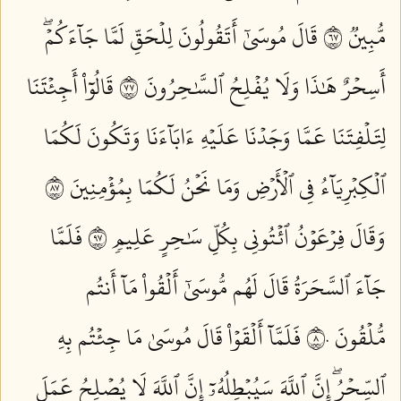
مُّبِينٞ ٧٦
قَالَ مُوسَىٰٓ أَتَقُولُونَ لِلۡحَقِّ لَمَّا جَآءَكُمۡۖ
أَسِحۡرٌ هَٰذَا وَلَا يُفۡلِحُ ٱلسَّٰحِرُونَ ٧٧
قَالُوٓاْ أَجِئۡتَنَا
لِتَلۡفِتَنَا عَمَّا وَجَدۡنَا عَلَيۡهِ ءَابَآءَنَا وَتَكُونَ لَكُمَا
ٱلۡكِبۡرِيَآءُ فِي ٱلۡأَرۡضِ وَمَا نَحۡنُ لَكُمَا بِمُؤۡمِنِينَ ٧٨
وَقَالَ فِرۡعَوۡنُ ٱئۡتُونِي بِكُلِّ سَٰحِرٍ عَلِيمٖ ٧٩
فَلَمَّا
جَآءَ ٱلسَّحَرَةُ قَالَ لَهُم مُّوسَىٰٓ أَلۡقُواْ مَآ أَنتُم
مُّلۡقُونَ ٨٠
فَلَمَّآ أَلۡقَوۡاْ قَالَ مُوسَىٰ مَا جِئۡتُم بِهِ
ٱلسِّحۡرُۖ إِنَّ ٱللَّهَ سَيُبۡطِلُهُۥٓ إِنَّ ٱللَّهَ لَا يُصۡلِحُ عَمَلَ