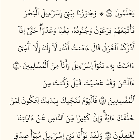
يَعۡلَمُونَ ٨٩
۞ وَجَٰوَزۡنَا بِبَنِيٓ إِسۡرَٰٓءِيلَ ٱلۡبَحۡرَ
فَأَتۡبَعَهُمۡ فِرۡعَوۡنُ وَجُنُودُهُۥ بَغۡيٗا وَعَدۡوًاۖ حَتَّىٰٓ إِذَآ
أَدۡرَكَهُ ٱلۡغَرَقُ قَالَ ءَامَنتُ أَنَّهُۥ لَآ إِلَٰهَ إِلَّا ٱلَّذِيٓ
ءَامَنَتۡ بِهِۦ بَنُوٓاْ إِسۡرَٰٓءِيلَ وَأَنَا۠ مِنَ ٱلۡمُسۡلِمِينَ ٩٠
ءَآلۡـَٰٔنَ وَقَدۡ عَصَيۡتَ قَبۡلُ وَكُنتَ مِنَ
ٱلۡمُفۡسِدِينَ ٩١
فَٱلۡيَوۡمَ نُنَجِّيكَ بِبَدَنِكَ لِتَكُونَ لِمَنۡ
خَلۡفَكَ ءَايَةٗۚ وَإِنَّ كَثِيرٗا مِّنَ ٱلنَّاسِ عَنۡ ءَايَٰتِنَا
لَغَٰفِلُونَ ٩٢
وَلَقَدۡ بَوَّأۡنَا بَنِيٓ إِسۡرَٰٓءِيلَ مُبَوَّأَ صِدۡقٖ