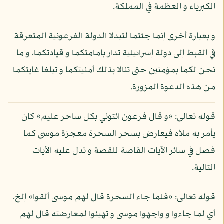
الكبرياء و العظمة في المملكة.
و بعبارة أخرى إنما جئتما لتبدلا الدولة الفرعونية المتعرقة
في القبط إلى دولة إسرائيلية تدار بإمامتكما و قيادتكما، و ما
نحن لكما بمؤمنين حتى تنالا بذلك أمنيتكما و تبلغا غايتكما
من هذه الدعوة المزورة.
قوله تعالى: «و قال فرعون ائتوني بكل ساحر عليم» كان
يأمر به ملأه فيعارض بسحر السحرة معجزة موسى كما
فصل في سائر الآيات القاصة للقصة و تدل عليه الآيات
التالية.
قوله تعالى: «فلما جاء السحرة قال لهم موسى ألقوا» إلخ،
أي لما جاءوا و واجهوا موسى و تهيئوا لمعارضته قال لهم