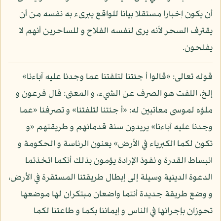
أن يكون إخبارا مستقلا بيانا للواقع يبرىء به نفسه من أن
يقترف السحر لأنه يرى لنفسه الفلاح و للساحرين أنهم لا
يفلحون.
قوله تعالى: «قالوا أ جئتنا لتلفتنا عما وجدنا عليه آباءنا»
إلخ، اللفت هو الصرف عن الشيء، و المعنى: قال فرعون و
ملؤه لموسى معاتبين له: «أ جئتنا لتلفتنا» و تصرفنا «عما
وجدنا عليه آباءنا» يريدون سنة قدمائهم و طريقتهم «و
تكون لكما الكبرياء في الأرض» يعنون الرئاسة و الحكومة و
انبساط القدرة و نفوذ الإرادة يؤمون بذلك أنكما اتخذتما
الدعوة الدينية وسيلة إلى إبطال طريقتنا المستقرة في الأرض،
و وضع طريقة جديدة أنتما واضعان مبتكران لها موضعها
تحوزان بإجرائها في الناس و إيماننا بكما و طاعتنا لكما