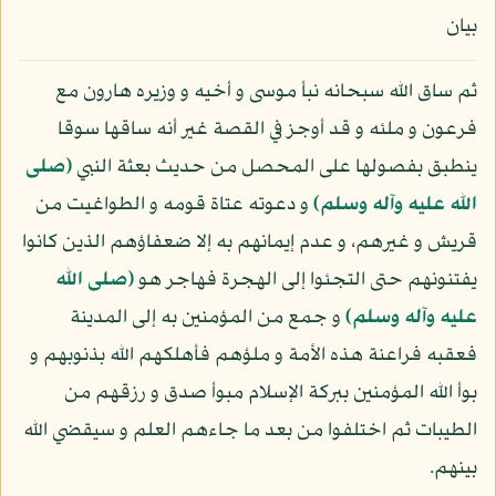
بيان
ثم ساق الله سبحانه نبأ موسى و أخيه و وزيره هارون مع
فرعون و ملئه و قد أوجز في القصة غير أنه ساقها سوقا
ينطبق بفصولها على المحصل من حديث بعثة النبي
(صلى
الله عليه وآله وسلم)
و دعوته عتاة قومه و الطواغيت من
قريش و غيرهم، و عدم إيمانهم به إلا ضعفاؤهم الذين كانوا
يفتنونهم حتى التجئوا إلى الهجرة فهاجر هو
(صلى الله
عليه وآله وسلم)
و جمع من المؤمنين به إلى المدينة
فعقبه فراعنة هذه الأمة و ملؤهم فأهلكهم الله بذنوبهم و
بوأ الله المؤمنين ببركة الإسلام مبوأ صدق و رزقهم من
الطيبات ثم اختلفوا من بعد ما جاءهم العلم و سيقضي الله
بينهم.