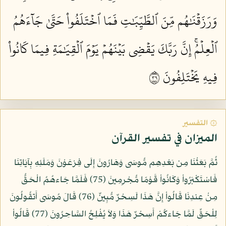
وَرَزَقۡنَٰهُم مِّنَ ٱلطَّيِّبَٰتِ فَمَا ٱخۡتَلَفُواْ حَتَّىٰ جَآءَهُمُ
ٱلۡعِلۡمُۚ إِنَّ رَبَّكَ يَقۡضِي بَيۡنَهُمۡ يَوۡمَ ٱلۡقِيَٰمَةِ فِيمَا كَانُواْ
فِيهِ يَخۡتَلِفُونَ ٩٣
۞ التفسير
الميزان في تفسير القرآن
ثُمَّ بَعَثْنَا مِن بَعْدِهِم مُّوسَى وَهَارُونَ إِلَى فِرْعَوْنَ وَمَلَئِهِ بِآيَاتِنَا
فَاسْتَكْبَرُواْ وَكَانُواْ قَوْمًا مُّجْرِمِينَ (75) فَلَمَّا جَاءهُمُ الْحَقُّ
مِنْ عِندِنَا قَالُواْ إِنَّ هَذَا لَسِحْرٌ مُّبِينٌ (76) قَالَ مُوسَى أَتقُولُونَ
لِلْحَقِّ لَمَّا جَاءكُمْ أَسِحْرٌ هَذَا وَلاَ يُفْلِحُ السَّاحِرُونَ (77) قَالُواْ