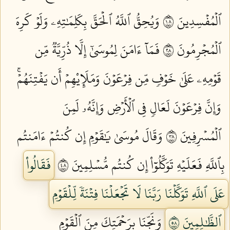
ٱلۡمُفۡسِدِينَ ٨١
وَيُحِقُّ ٱللَّهُ ٱلۡحَقَّ بِكَلِمَٰتِهِۦ وَلَوۡ كَرِهَ
ٱلۡمُجۡرِمُونَ ٨٢
فَمَآ ءَامَنَ لِمُوسَىٰٓ إِلَّا ذُرِّيَّةٞ مِّن
قَوۡمِهِۦ عَلَىٰ خَوۡفٖ مِّن فِرۡعَوۡنَ وَمَلَإِيْهِمۡ أَن يَفۡتِنَهُمۡۚ
وَإِنَّ فِرۡعَوۡنَ لَعَالٖ فِي ٱلۡأَرۡضِ وَإِنَّهُۥ لَمِنَ
ٱلۡمُسۡرِفِينَ ٨٣
وَقَالَ مُوسَىٰ يَٰقَوۡمِ إِن كُنتُمۡ ءَامَنتُم
بِٱللَّهِ فَعَلَيۡهِ تَوَكَّلُوٓاْ إِن كُنتُم مُّسۡلِمِينَ ٨٤
فَقَالُواْ
عَلَى ٱللَّهِ تَوَكَّلۡنَا رَبَّنَا لَا تَجۡعَلۡنَا فِتۡنَةٗ لِّلۡقَوۡمِ
ٱلظَّٰلِمِينَ ٨٥
وَنَجِّنَا بِرَحۡمَتِكَ مِنَ ٱلۡقَوۡمِ