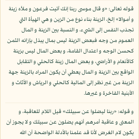
قوله تعالى: «و قال موسى ربنا إنك آتيت فرعون و ملأه زينة
و أموالا» إلخ، الزينة بناء نوع من الزين و هي الهيأة التي
تجذب النفس إلى الشيء، و النسبة بين الزينة و المال
العموم من وجه فبعض الزينة ليس بمال يبذل بإزائه الثمن
كحسن الوجه و اعتدال القامة، و بعض المال ليس بزينة
كالأنعام و الأراضي، و بعض المال زينة كالحلي و التقابل
الواقع بين الزينة و المال يعطي أن يكون المراد بالزينة جهة
الزينة من غير نظر إلى المالية كالحلي و الرياش و الأثاث و
الأبنية الفاخرة و غيرها.
و قوله: «ربنا ليضلوا عن سبيلك» قيل اللام للعاقبة، و
المعنى و عاقبة أمرهم أنهم يضلون عن سبيلك و لا يجوز أن
يكون لام الغرض لأنا قد علمنا بالأدلة الواضحة أن الله