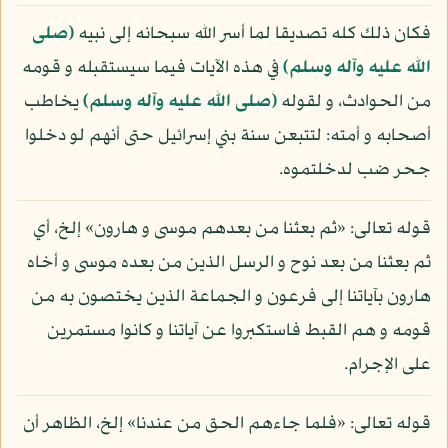
فكان ذلك كله تصديقا لما أسر الله سبحانه إلى نبيه
(صلى
الله عليه وآله وسلم)
في هذه الآيات فيما سيستقبله و قومه
من الحوادث، و لقوله
(صلى الله عليه وآله وسلم)
يخاطب
أصحابه و أمته: لتتبعن سنة بني إسرائيل حتى أنهم لو دخلوا
جحر ضب لدخلتموه.
قوله تعالى: «ثم بعثنا من بعدهم موسى و هارون» إلخ، أي
ثم بعثنا من بعد نوح و الرسل الذين من بعده موسى و أخاه
هارون بآياتنا إلى فرعون و الجماعة الذين يختصون به من
قومه و هم القبط فاستكبروا عن آياتنا و كانوا مستمرين
على الإجرام.
قوله تعالى: «فلما جاءهم الحق من عندنا» إلخ، الظاهر أن