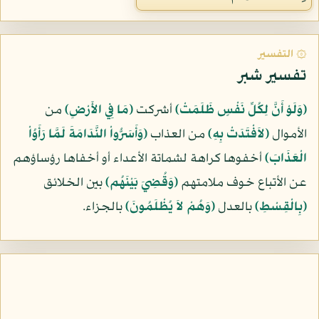
۞ التفسير
تفسير شبر
﴿وَلَوْ أَنَّ لِكُلِّ نَفْسٍ ظَلَمَتْ﴾
أشركت
﴿مَا فِي الأَرْضِ﴾
من
الأموال
﴿لاَفْتَدَتْ بِهِ﴾
من العذاب
﴿وَأَسَرُّواْ النَّدَامَةَ لَمَّا رَأَوُاْ
الْعَذَابَ﴾
أخفوها كراهة لشماتة الأعداء أو أخفاها رؤساؤهم
عن الأتباع خوف ملامتهم
﴿وَقُضِيَ بَيْنَهُم﴾
بين الخلائق
﴿بِالْقِسْطِ﴾
بالعدل
﴿وَهُمْ لاَ يُظْلَمُونَ﴾
بالجزاء.