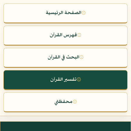
۞
الصفحة الرئيسية
۞
فهرس القرآن
۞
البحث في القرآن
۞
تفسير القرآن
۞
محفظتي