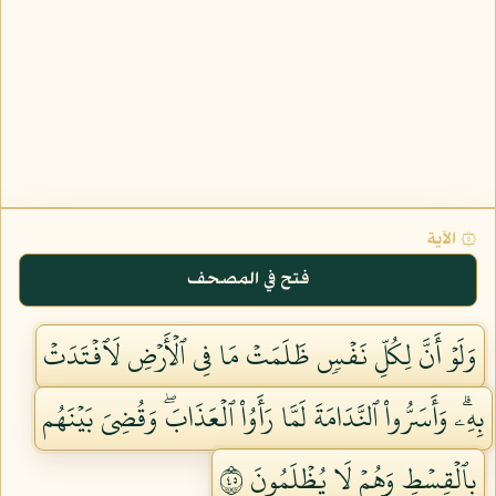
۞ الآية
فتح في المصحف
وَلَوۡ أَنَّ لِكُلِّ نَفۡسٖ ظَلَمَتۡ مَا فِي ٱلۡأَرۡضِ لَٱفۡتَدَتۡ
بِهِۦۗ وَأَسَرُّواْ ٱلنَّدَامَةَ لَمَّا رَأَوُاْ ٱلۡعَذَابَۖ وَقُضِيَ بَيۡنَهُم
بِٱلۡقِسۡطِ وَهُمۡ لَا يُظۡلَمُونَ ٥٤