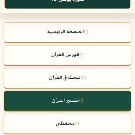
۞
الصفحة الرئيسية
۞
فهرس القرآن
۞
البحث في القرآن
۞
تفسير القرآن
۞
محفظتي