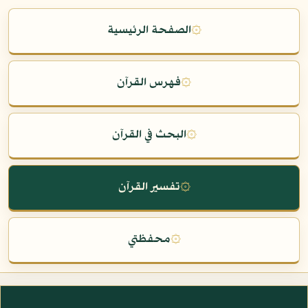
۞
الصفحة الرئيسية
۞
فهرس القرآن
۞
البحث في القرآن
۞
تفسير القرآن
۞
محفظتي