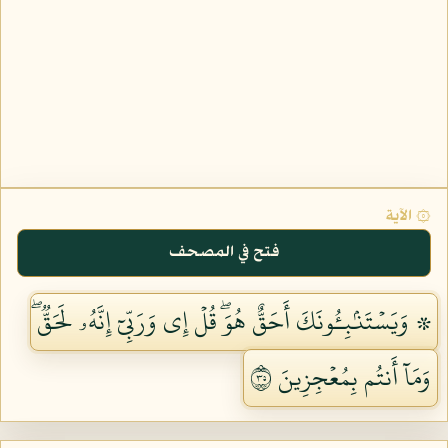
۞ الآية
فتح في المصحف
۞ وَيَسۡتَنۢبِـُٔونَكَ أَحَقٌّ هُوَۖ قُلۡ إِي وَرَبِّيٓ إِنَّهُۥ لَحَقّٞۖ
وَمَآ أَنتُم بِمُعۡجِزِينَ ٥٣