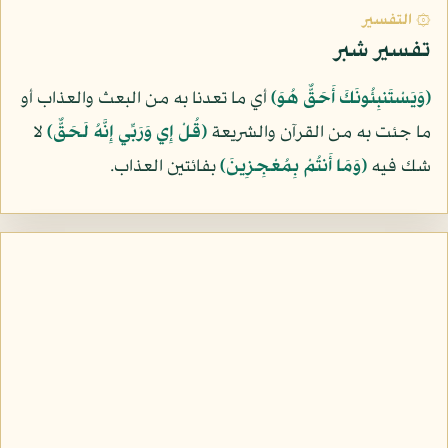
۞ التفسير
تفسير شبر
﴿وَيَسْتَنبِئُونَكَ أَحَقٌّ هُوَ﴾
أي ما تعدنا به من البعث والعذاب أو
ما جئت به من القرآن والشريعة
﴿قُلْ إِي وَرَبِّي إِنَّهُ لَحَقٌّ﴾
لا
شك فيه
﴿وَمَا أَنتُمْ بِمُعْجِزِينَ﴾
بفائتين العذاب.