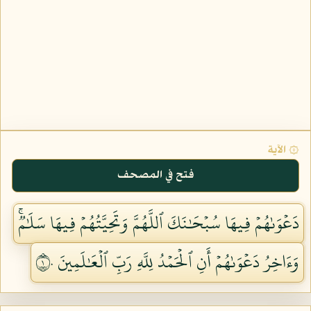
۞ الآية
فتح في المصحف
دَعۡوَىٰهُمۡ فِيهَا سُبۡحَٰنَكَ ٱللَّهُمَّ وَتَحِيَّتُهُمۡ فِيهَا سَلَٰمٞۚ
وَءَاخِرُ دَعۡوَىٰهُمۡ أَنِ ٱلۡحَمۡدُ لِلَّهِ رَبِّ ٱلۡعَٰلَمِينَ ١٠