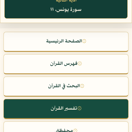
الآية التالية
سورة يونس، ١١
۞
الصفحة الرئيسية
۞
فهرس القرآن
۞
البحث في القرآن
۞
تفسير القرآن
۞
محفظتي