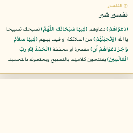
۞ التفسير
تفسير شبر
﴿دَعْوَاهُمْ﴾
دعاؤهم
﴿فِيهَا سُبْحَانَكَ اللَّهُمَّ﴾
نسبحك تسبيحا
يا الله
﴿وَتَحِيَّتُهُمْ﴾
من الملائكة أو فيما بينهم
﴿فِيهَا سَلاَمٌ
وَآخِرُ دَعْوَاهُمْ أَنِ﴾
مفسرة أو مخففة
﴿الْحَمْدُ لِلّهِ رَبِّ
الْعَالَمِينَ﴾
يفتتحون كلامهم بالتسبيح ويختمونه بالتحميد.