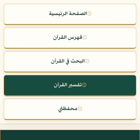
۞
الصفحة الرئيسية
۞
فهرس القرآن
۞
البحث في القرآن
۞
تفسير القرآن
۞
محفظتي