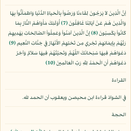
إَنَّ الَّذِينَ لاَ يَرْجُونَ لِقَاءنَا وَرَضُواْ بِالْحَياةِ الدُّنْيَا وَاطْمَأَنُّواْ بِهَا
وَالَّذِينَ هُمْ عَنْ آيَاتِنَا غَافِلُونَ
﴿7﴾
أُوْلَئِكَ مَأْوَاهُمُ النُّارُ بِمَا
كَانُواْ يَكْسِبُونَ
﴿8﴾
إِنَّ الَّذِينَ آمَنُواْ وَعَمِلُواْ الصَّالِحَاتِ يَهْدِيهِمْ
رَبُّهُمْ بِإِيمَانِهِمْ تَجْرِي مِن تَحْتِهِمُ الأَنْهَارُ فِي جَنَّاتِ النَّعِيمِ
﴿9﴾
دَعْوَاهُمْ فِيهَا سُبْحَانَكَ اللَّهُمَّ وَتَحِيَّتُهُمْ فِيهَا سَلاَمٌ وَآخِرُ
دَعْوَاهُمْ أَنِ الْحَمْدُ لِلّهِ رَبِّ الْعَالَمِينَ
﴿10﴾
القراءة
في الشواذ قراءة ابن محيصن ويعقوب أن الحمد لله.
الحجة