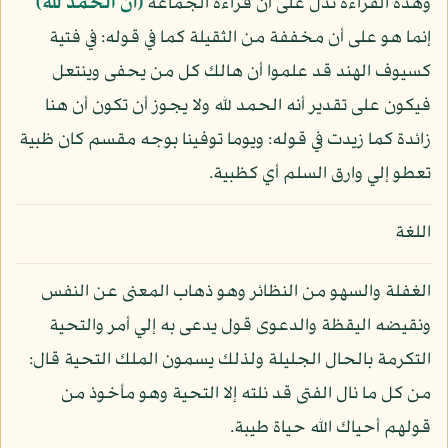
وهذه القراءة تدل على أن قراءة الجماعة
﴿أن الحمد لله﴾
إنما هو على أن مخففة من الثقيلة كما في قوله: في فتية
كسيوف الهند قد علموا أن هالك كل من يحفى وينتعل
فيكون على تقدير أنه الحمد لله ولا يجوز أن تكون أن هنا
زائدة كما زيدت في قوله: ويوما توفينا بوجه مقسم كان ظبية
تعطو إلي وارق السلم أي كظبية.
اللغة
الغفلة والسهو من النظائر وهو ذهاب المعنى عن النفس
ونقيضه اليقظة والدعوى قول يدعى به إلي أمر والتحية
التكرمة بالحال الجليلة ولذلك يسمون الملك التحية قال:
من كل ما نال الفتى قد نلته إلا التحية وهو مأخوذ من
قولهم أحياك الله حياة طيبة.