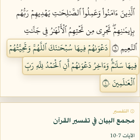
ٱلَّذِينَ ءَامَنُواْ وَعَمِلُواْ ٱلصَّٰلِحَٰتِ يَهۡدِيهِمۡ رَبُّهُم
بِإِيمَٰنِهِمۡۖ تَجۡرِي مِن تَحۡتِهِمُ ٱلۡأَنۡهَٰرُ فِي جَنَّٰتِ
ٱلنَّعِيمِ ٩
دَعۡوَىٰهُمۡ فِيهَا سُبۡحَٰنَكَ ٱللَّهُمَّ وَتَحِيَّتُهُمۡ
فِيهَا سَلَٰمٞۚ وَءَاخِرُ دَعۡوَىٰهُمۡ أَنِ ٱلۡحَمۡدُ لِلَّهِ رَبِّ
ٱلۡعَٰلَمِينَ ١٠
۞ التفسير
مجمع البيان في تفسير القرآن
الآيات 7-10