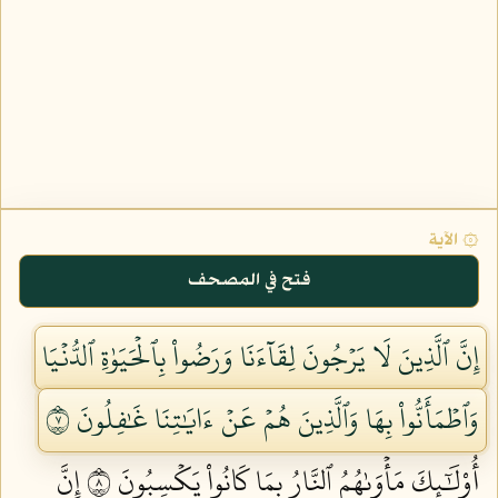
۞ الآية
فتح في المصحف
إِنَّ ٱلَّذِينَ لَا يَرۡجُونَ لِقَآءَنَا وَرَضُواْ بِٱلۡحَيَوٰةِ ٱلدُّنۡيَا
وَٱطۡمَأَنُّواْ بِهَا وَٱلَّذِينَ هُمۡ عَنۡ ءَايَٰتِنَا غَٰفِلُونَ ٧
أُوْلَٰٓئِكَ مَأۡوَىٰهُمُ ٱلنَّارُ بِمَا كَانُواْ يَكۡسِبُونَ ٨
إِنَّ