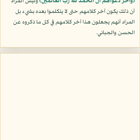
﴿وآخر دعواهم أن الحمد لله رب العالمين﴾
وليس المراد
أن ذلك يكون آخر كلامهم حتى لا يتكلموا بعده بشيء بل
المراد أنهم يجعلون هذا آخر كلامهم في كل ما ذكروه عن
الحسن والجبائي.