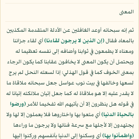
المعنى
ثم إنه سبحانه أوعد الغافلين عن الأدلة المتقدمة المكذبين
بالمعاد فقال
﴿إن الذين لا يرجون لقاءنا﴾
أي لقاء جزائنا
ومعناه لا يطمعون في ثوابنا وأضافه إلى نفسه تعظيما له
ويحتمل أن يكون المعنى لا يخافون عقابنا كما يكون الرجاء
بمعنى الخوف كما في قول الهذلي: إذا لسعته النحل لم يرج
لسعها وخالفها في بيت نوب عواسل جعل سبحانه ملاقاة ما
لا يقدر عليه إلا هو ملاقاة له كما جعل إتيان ملائكته إتيانا له
في قوله هل ينظرون إلا أن يأتيهم الله تفخيما للأمر
﴿ورضوا
بالحياة الدنيا﴾
أي متعوا بها واختاروها فلا يعملون إلا لها ولا
يجتهدون إلا لأجلها مع سرعة فنائها ولا يرجون ما وراءها
﴿واطمأنوا بها﴾
أي وسكنوا إلى الدنيا بأنفسهم وركنوا إليها