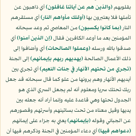
بقلوبهم
﴿والذين هم عن آياتنا غافلون﴾
أي ذاهبون عن
تأملها فلا يعتبرون بها
﴿أولئك مأواهم النار﴾
أي مستقرهم
النار
﴿بما كانوا يكسبون﴾
من المعاصي ثم وعد سبحانه
المؤمنين بعد ما أوعد الكافرين فقال
﴿إن الذين آمنوا﴾
أي
صدقوا بالله ورسله
﴿وعملوا الصالحات﴾
أي وأضافوا إلى
ذلك الأعمال الصالحة
﴿يهديهم ربهم بإيمانهم﴾
إلى الجنة
﴿تجري من تحتهم الأنهار في جنات النعيم﴾
أي تجري بين
أيديهم الأنهار وهم يرونها من علو كما قال سبحانه قد جعل
ربك تحتك سريا ومعلوم أنه لم يجعل السري الذي هو
الجدول تحتها وهي قاعدة عليه وإنما أراد أنه جعله بين
يديها وقيل معناه من تحت بساتينهم وأسرتهم وقصورهم
عن الجبائي وقوله
﴿بإيمانهم﴾
يعني به جزاء على إيمانهم
﴿دعواهم فيها﴾
أي دعاء المؤمنين في الجنة وذكرهم فيها أن