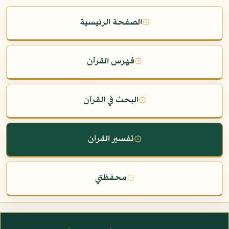
۞
الصفحة الرئيسية
۞
فهرس القرآن
۞
البحث في القرآن
۞
تفسير القرآن
۞
محفظتي