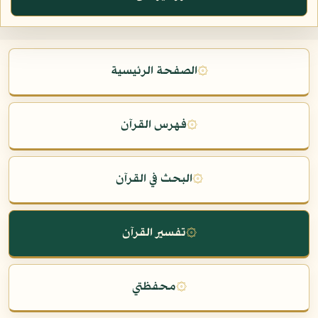
۞
الصفحة الرئيسية
۞
فهرس القرآن
۞
البحث في القرآن
۞
تفسير القرآن
۞
محفظتي