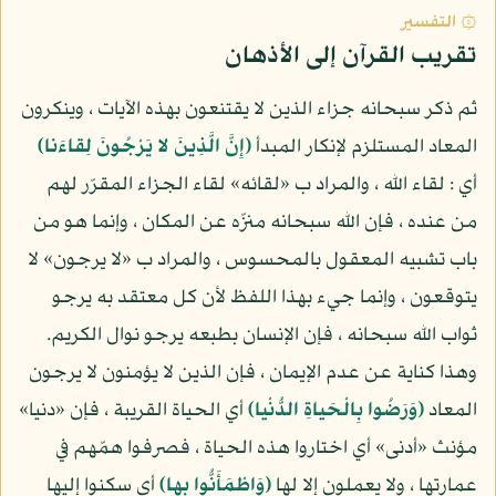
۞ التفسير
تقريب القرآن إلى الأذهان
ثم ذكر سبحانه جزاء الذين لا يقتنعون بهذه الآيات ، وينكرون
المعاد المستلزم لإنكار المبدأ
(إِنَّ الَّذِينَ لا يَرْجُونَ لِقاءَنا)
أي : لقاء الله ، والمراد ب «لقائه» لقاء الجزاء المقرّر لهم
من عنده ، فإن الله سبحانه منزّه عن المكان ، وإنما هو من
باب تشبيه المعقول بالمحسوس ، والمراد ب «لا يرجون» لا
يتوقعون ، وإنما جيء بهذا اللفظ لأن كل معتقد به يرجو
ثواب الله سبحانه ، فإن الإنسان بطبعه يرجو نوال الكريم.
وهذا كناية عن عدم الإيمان ، فإن الذين لا يؤمنون لا يرجون
المعاد
(وَرَضُوا بِالْحَياةِ الدُّنْيا)
أي الحياة القريبة ، فإن «دنيا»
مؤنث «أدنى» أي اختاروا هذه الحياة ، فصرفوا همّهم في
عمارتها ، ولا يعملون إلا لها
(وَاطْمَأَنُّوا بِها)
أي سكنوا إليها