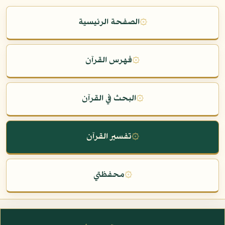
۞
الصفحة الرئيسية
۞
فهرس القرآن
۞
البحث في القرآن
۞
تفسير القرآن
۞
محفظتي