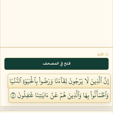
۞ الآية
فتح في المصحف
إِنَّ ٱلَّذِينَ لَا يَرۡجُونَ لِقَآءَنَا وَرَضُواْ بِٱلۡحَيَوٰةِ ٱلدُّنۡيَا
وَٱطۡمَأَنُّواْ بِهَا وَٱلَّذِينَ هُمۡ عَنۡ ءَايَٰتِنَا غَٰفِلُونَ ٧