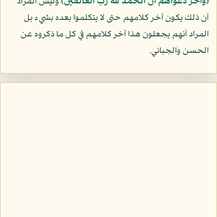
﴿وآخر دعواهم أن الحمد لله رب العالمين﴾
وليس المراد
أن ذلك يكون آخر كلامهم حتى لا يتكلموا بعده بشيء بل
المراد أنهم يجعلون هذا آخر كلامهم في كل ما ذكروه عن
الحسن والجبائي.