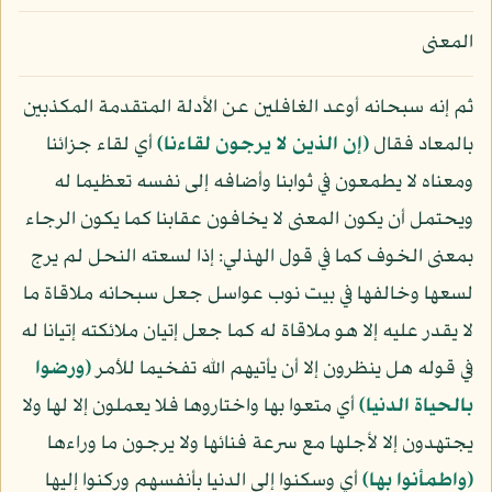
المعنى
ثم إنه سبحانه أوعد الغافلين عن الأدلة المتقدمة المكذبين
بالمعاد فقال
﴿إن الذين لا يرجون لقاءنا﴾
أي لقاء جزائنا
ومعناه لا يطمعون في ثوابنا وأضافه إلى نفسه تعظيما له
ويحتمل أن يكون المعنى لا يخافون عقابنا كما يكون الرجاء
بمعنى الخوف كما في قول الهذلي: إذا لسعته النحل لم يرج
لسعها وخالفها في بيت نوب عواسل جعل سبحانه ملاقاة ما
لا يقدر عليه إلا هو ملاقاة له كما جعل إتيان ملائكته إتيانا له
في قوله هل ينظرون إلا أن يأتيهم الله تفخيما للأمر
﴿ورضوا
بالحياة الدنيا﴾
أي متعوا بها واختاروها فلا يعملون إلا لها ولا
يجتهدون إلا لأجلها مع سرعة فنائها ولا يرجون ما وراءها
﴿واطمأنوا بها﴾
أي وسكنوا إلى الدنيا بأنفسهم وركنوا إليها