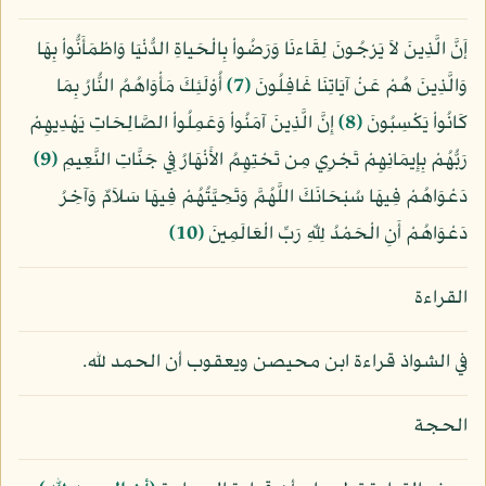
إَنَّ الَّذِينَ لاَ يَرْجُونَ لِقَاءنَا وَرَضُواْ بِالْحَياةِ الدُّنْيَا وَاطْمَأَنُّواْ بِهَا
وَالَّذِينَ هُمْ عَنْ آيَاتِنَا غَافِلُونَ
﴿7﴾
أُوْلَئِكَ مَأْوَاهُمُ النُّارُ بِمَا
كَانُواْ يَكْسِبُونَ
﴿8﴾
إِنَّ الَّذِينَ آمَنُواْ وَعَمِلُواْ الصَّالِحَاتِ يَهْدِيهِمْ
رَبُّهُمْ بِإِيمَانِهِمْ تَجْرِي مِن تَحْتِهِمُ الأَنْهَارُ فِي جَنَّاتِ النَّعِيمِ
﴿9﴾
دَعْوَاهُمْ فِيهَا سُبْحَانَكَ اللَّهُمَّ وَتَحِيَّتُهُمْ فِيهَا سَلاَمٌ وَآخِرُ
دَعْوَاهُمْ أَنِ الْحَمْدُ لِلّهِ رَبِّ الْعَالَمِينَ
﴿10﴾
القراءة
في الشواذ قراءة ابن محيصن ويعقوب أن الحمد لله.
الحجة