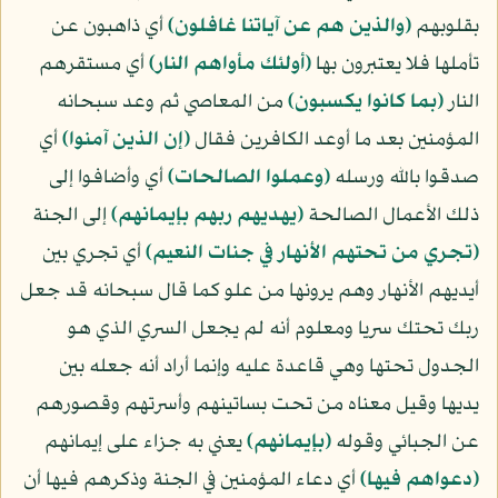
بقلوبهم
﴿والذين هم عن آياتنا غافلون﴾
أي ذاهبون عن
تأملها فلا يعتبرون بها
﴿أولئك مأواهم النار﴾
أي مستقرهم
النار
﴿بما كانوا يكسبون﴾
من المعاصي ثم وعد سبحانه
المؤمنين بعد ما أوعد الكافرين فقال
﴿إن الذين آمنوا﴾
أي
صدقوا بالله ورسله
﴿وعملوا الصالحات﴾
أي وأضافوا إلى
ذلك الأعمال الصالحة
﴿يهديهم ربهم بإيمانهم﴾
إلى الجنة
﴿تجري من تحتهم الأنهار في جنات النعيم﴾
أي تجري بين
أيديهم الأنهار وهم يرونها من علو كما قال سبحانه قد جعل
ربك تحتك سريا ومعلوم أنه لم يجعل السري الذي هو
الجدول تحتها وهي قاعدة عليه وإنما أراد أنه جعله بين
يديها وقيل معناه من تحت بساتينهم وأسرتهم وقصورهم
عن الجبائي وقوله
﴿بإيمانهم﴾
يعني به جزاء على إيمانهم
﴿دعواهم فيها﴾
أي دعاء المؤمنين في الجنة وذكرهم فيها أن