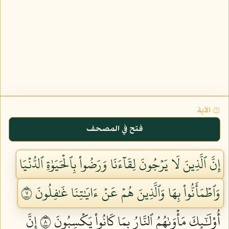
۞ الآية
فتح في المصحف
إِنَّ ٱلَّذِينَ لَا يَرۡجُونَ لِقَآءَنَا وَرَضُواْ بِٱلۡحَيَوٰةِ ٱلدُّنۡيَا
وَٱطۡمَأَنُّواْ بِهَا وَٱلَّذِينَ هُمۡ عَنۡ ءَايَٰتِنَا غَٰفِلُونَ ٧
أُوْلَٰٓئِكَ مَأۡوَىٰهُمُ ٱلنَّارُ بِمَا كَانُواْ يَكۡسِبُونَ ٨
إِنَّ