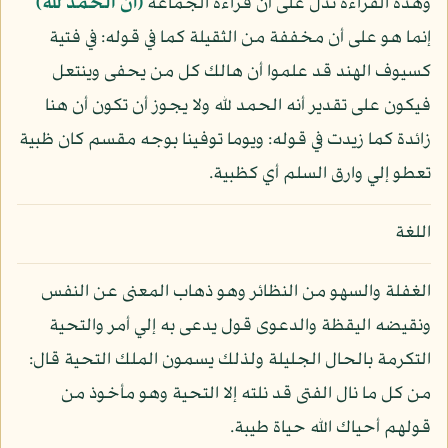
وهذه القراءة تدل على أن قراءة الجماعة
﴿أن الحمد لله﴾
إنما هو على أن مخففة من الثقيلة كما في قوله: في فتية
كسيوف الهند قد علموا أن هالك كل من يحفى وينتعل
فيكون على تقدير أنه الحمد لله ولا يجوز أن تكون أن هنا
زائدة كما زيدت في قوله: ويوما توفينا بوجه مقسم كان ظبية
تعطو إلي وارق السلم أي كظبية.
اللغة
الغفلة والسهو من النظائر وهو ذهاب المعنى عن النفس
ونقيضه اليقظة والدعوى قول يدعى به إلي أمر والتحية
التكرمة بالحال الجليلة ولذلك يسمون الملك التحية قال:
من كل ما نال الفتى قد نلته إلا التحية وهو مأخوذ من
قولهم أحياك الله حياة طيبة.