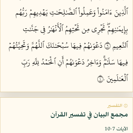
ٱلَّذِينَ ءَامَنُواْ وَعَمِلُواْ ٱلصَّٰلِحَٰتِ يَهۡدِيهِمۡ رَبُّهُم
بِإِيمَٰنِهِمۡۖ تَجۡرِي مِن تَحۡتِهِمُ ٱلۡأَنۡهَٰرُ فِي جَنَّٰتِ
ٱلنَّعِيمِ ٩
دَعۡوَىٰهُمۡ فِيهَا سُبۡحَٰنَكَ ٱللَّهُمَّ وَتَحِيَّتُهُمۡ
فِيهَا سَلَٰمٞۚ وَءَاخِرُ دَعۡوَىٰهُمۡ أَنِ ٱلۡحَمۡدُ لِلَّهِ رَبِّ
ٱلۡعَٰلَمِينَ ١٠
۞ التفسير
مجمع البيان في تفسير القرآن
الآيات 7-10