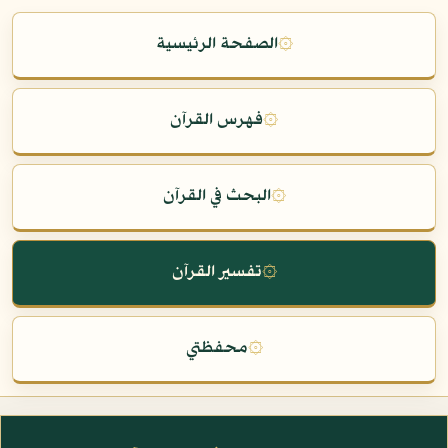
۞
الصفحة الرئيسية
۞
فهرس القرآن
۞
البحث في القرآن
۞
تفسير القرآن
۞
محفظتي