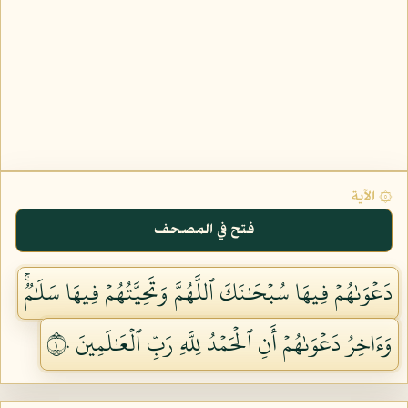
۞ الآية
فتح في المصحف
دَعۡوَىٰهُمۡ فِيهَا سُبۡحَٰنَكَ ٱللَّهُمَّ وَتَحِيَّتُهُمۡ فِيهَا سَلَٰمٞۚ
وَءَاخِرُ دَعۡوَىٰهُمۡ أَنِ ٱلۡحَمۡدُ لِلَّهِ رَبِّ ٱلۡعَٰلَمِينَ ١٠