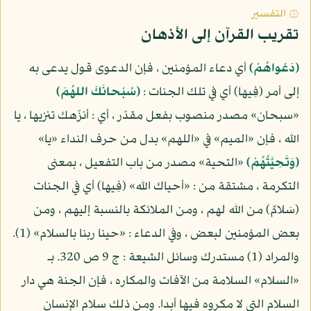
۞ التفسير
تقريب القرآن إلى الأذهان
(دَعْواهُمْ)
أي دعاء المؤمنين ، فإن الدعوى قول يدعى به
إلى أمر (فِيها) أي في تلك الجنات :
(سُبْحانَكَ اللهُمَ)
«سبحان» مصدر منصوب بفعل مقدّر ، أي : أنزّهك تنزيها ، يا
الله ، فإن «الميم» في «اللهم» بدل من حرف النداء «يا»
(وَتَحِيَّتُهُمْ)
«التحية» مصدر من باب التفعيل ، بمعنى
التكرمة ، مشتقة من : «أحياك الله» (فِيها) أي في الجنات
(سَلامٌ) من الله لهم ، ومن الملائكة بالنسبة إليهم ، ومن
بعض المؤمنين لبعض ، وفي الدعاء : «حينا ربنا بالسلام» (1).
والمراد (1) مستدرك وسائل الشيعة : ج 9 ص 320. بـ
«السلام» السلامة من الآفات والمكاره ، فإن الجنة هي دار
السلام التي لا مكروه فيها أبدا. ومن ذلك سلام الإنسان