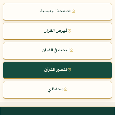
۞
الصفحة الرئيسية
۞
فهرس القرآن
۞
البحث في القرآن
۞
تفسير القرآن
۞
محفظتي