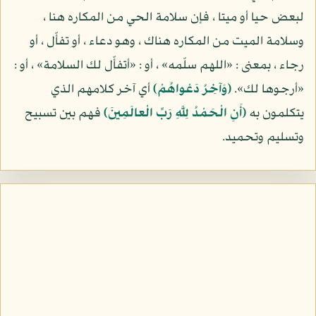
لبعض حيا أو ميتا ، فإن سلامة الحي من المكاره هنا ،
وسلامة الميت من المكاره هناك ، وهو دعاء ، أو تفأّل ، أو
رجاء ، بمعنى : «اللهم سلّمه» ، أو : «أتفأّل لك السلامة» ، أو :
«أرجوها لك».
(وَآخِرُ دَعْواهُمْ)
أي آخر كلامهم الذي
يتكلمون به
(أَنِ الْحَمْدُ لِلَّهِ رَبِّ الْعالَمِينَ)
فهم بين تسبيح
وتسليم وتحميد.