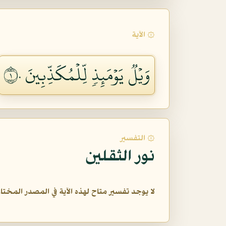
۞ الآية
وَيۡلٞ يَوۡمَئِذٖ لِّلۡمُكَذِّبِينَ ١٠
۞ التفسير
نور الثقلين
لا يوجد تفسير متاح لهذه الآية في المصدر المختار