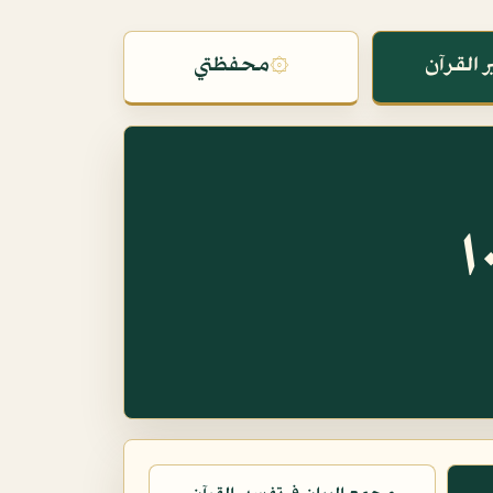
 القرآن
۞
محفظتي