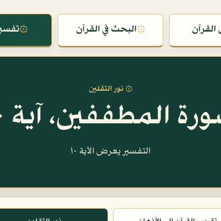
القرآن
۞
البحث في القرآن
۞
تفسير
۞ نور الثقلين
رة المطففين، آية ١٠
التفسير يعرض الآية ١٠