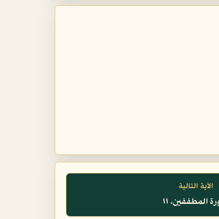
الآية التالية
ة المطففين، ١١