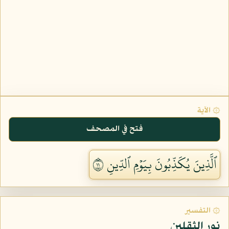
۞ الآية
فتح في المصحف
ٱلَّذِينَ يُكَذِّبُونَ بِيَوۡمِ ٱلدِّينِ ١١
۞ التفسير
نور الثقلين