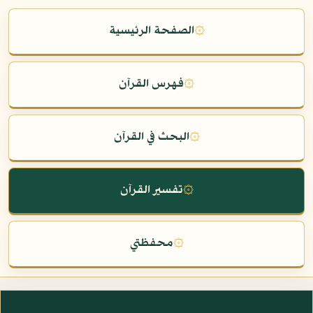
۞
الصفحة الرئيسية
۞
فهرس القرآن
۞
البحث في القرآن
۞
تفسير القرآن
۞
محفظتي