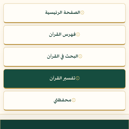
۞
الصفحة الرئيسية
۞
فهرس القرآن
۞
البحث في القرآن
۞
تفسير القرآن
۞
محفظتي