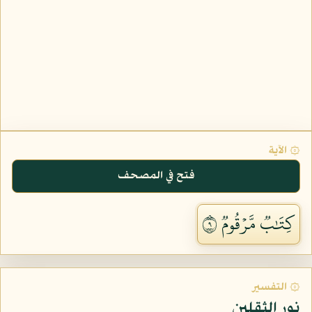
۞ الآية
فتح في المصحف
كِتَٰبٞ مَّرۡقُومٞ ٩
۞ التفسير
نور الثقلين