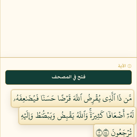
۞ الآية
فتح في المصحف
مَّن ذَا ٱلَّذِي يُقۡرِضُ ٱللَّهَ قَرۡضًا حَسَنٗا فَيُضَٰعِفَهُۥ
لَهُۥٓ أَضۡعَافٗا كَثِيرَةٗۚ وَٱللَّهُ يَقۡبِضُ وَيَبۡصُۜطُ وَإِلَيۡهِ
تُرۡجَعُونَ ٢٤٥