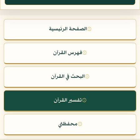
۞
الصفحة الرئيسية
۞
فهرس القرآن
۞
البحث في القرآن
۞
تفسير القرآن
۞
محفظتي