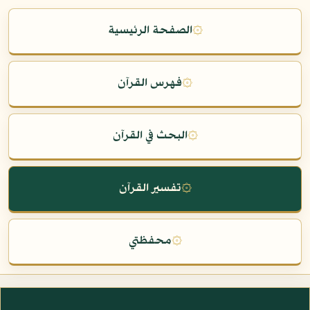
۞
الصفحة الرئيسية
۞
فهرس القرآن
۞
البحث في القرآن
۞
تفسير القرآن
۞
محفظتي