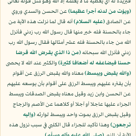
فيزيده له أي يعطيه ما لا يعلمه إلا الله وهو مثل قوله تعالى
﴿ويؤت من لدنه أجرا عظيما﴾
عن الحسن والسدي وروي
عن الصادق
(عليه السلام)
أنه قال لما نزلت هذه الآية من
جاء بالحسنة فله خير منها قال رسول الله رب زدني فأنزل
الله من جاء بالحسنة فله عشر أمثالها فقال رسول الله رب
زدني فأنزل الله سبحانه
﴿من ذا الذي يقرض الله قرضا
حسنا فيضاعفه له أضعافا كثيرة﴾
والكثير عند الله لا يحصى
﴿والله يقبض ويبسط﴾
معناه والله يقبض الرزق عن أقوام
بأن يقتره عليهم ويبسط الرزق على أقوام بأن يوسعه عليهم
عن الحسن وابن زيد وقيل معناه يقبض الصدقات ويبسط
الجزاء عليها عاجلا أو آجلا أو كلاهما عن الأصم والزجاج
وقيل يقبض الرزق بموت واحد ويبسط لوارثه
﴿وإليه
ترجعون﴾
وهذا تأكيد للجزاء قال الكلبي في سبب نزول هذه
الآية أن النبي
(صلى الله عليه وآله وسلّم)