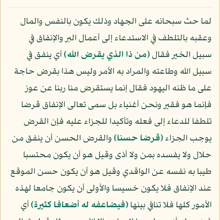
لما حث سبحانه على الجهاد وذلك يكون بالنفس والمال
وعقبه بالتلطف في الاستدعاء إلى أعمال البر والإنفاق في
سبيل الخير فقال
﴿من ذا الذي يقرض الله﴾
أي ينفق في
سبيل الله وطاعته والمراد به الأمر وليس هذا بقرض حاجة
على ما ظنه اليهود فقال إنما يستقرض منا ربنا عن عوز
فإنما هو فقير ونحن أغنياء بل سمى تعالى الإنفاق قرضا
تلطفا للدعاء إلى فعله وتأكيدا للجزاء عليه فإن القرض
يوجب الجزاء
﴿قرضا حسنا﴾
والقرض الحسن أن ينفق من
حلال ولا يفسده بمن ولا أذى وقيل هو أن يكون محتسبا
طيبا به نفسه عن الواقدي وقيل هو أن يكون حسن الموقع
عند الإنفاق فلا يكون خسيسا والأولى أن يكون جامعا لهذه
الأمور كلها فلا تنافي بينها
﴿فيضاعفه له أضعافا كثيرة﴾
أي