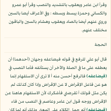
وقرأ ابن عامر ويعقوب بالتشديد والنصب وقرأ أبو عمرو
والكسائي وحمزة يبسط وبسطه : وفي الأعراف أيضا بالسين
وروي عنهم أيضا بالصاد ويعقوب وهشام بالسين والباقون
مختلف عنهم.
الحجة
قال أبو علي للرفع في قوله فيضاعفه وجهان (أحدهما) أن
يعطفه على ما في الصلة والآخر أن يستأنفه فأما النصب في
﴿فيضاعفه﴾
فالرفع أحسن منه أ لا ترى أن الاستفهام إنما
هو عن فاعل الإقراض لا عن الإقراض وإذا كان كذلك لم
يكن مثل قولك أ تقرضني فأشكرك لأن الاستفهام هاهنا عن
الإقراض ووجه قول ابن عامر وعاصم في النصب من فاء
﴿فيضاعفه﴾
أنه حمل الكلام على المعنى وذلك أنه لما كان