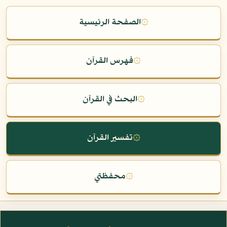
۞
الصفحة الرئيسية
۞
فهرس القرآن
۞
البحث في القرآن
۞
تفسير القرآن
۞
محفظتي