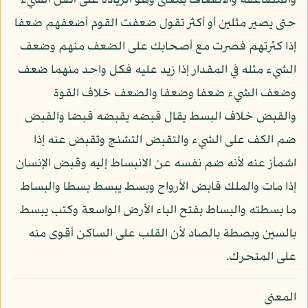
والمضاعفة والأضعاف بمعنى وهو الزيادة على أصل الشيء
حتى يصير مثلين أو أكثر تقول ضعفت القوم أضعفهم ضعفا
إذا كثرتهم فصرت مع أصحابك على الضعف منهم وضعف
الشيء مثله في المقدار إذا زيد عليه فكل واحد منهما ضعف
وضعف الشيء ضعفا وضعفا والضعف خلاف القوة
والقبض خلاف البسط يقال قبضه يقبضه قبضا والقبض
ضم الكف على الشيء والتقبض التشنج وتقبض عنه إذا
اشمأز عنه لأنه ضم نفسه عن الانبساط إليه وقبض الإنسان
إذا مات والملك قابض الأرواح وبسط يبسط بسطا والبساط
ما بسطته والبساط بفتح الباء الأرض الواسعة وكتب يبسط
بالسين وبصطة بالصاد لأن القلب على الساكن أقوى منه
على المتحرك.
المعنى