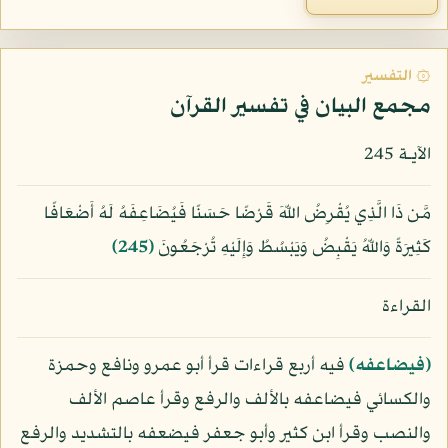
۞ التفسير
مجمع البيان في تفسير القرآن
الآيـة 245
مَّن ذَا الَّذِي يُقْرِضُ اللّهَ قَرْضًا حَسَنًا فَيُضَاعِفَهُ لَهُ أَضْعَافًا
كَثِيرَةً وَاللّهُ يَقْبِضُ وَيَبْسُطُ وَإِلَيْهِ تُرْجَعُونَ
﴿245﴾
القراءة
﴿فيضاعفه﴾
فيه أربع قراءات قرأ أبو عمرو ونافع وحمزة
والكسائي فيضاعفه بالألف والرفع وقرأ عاصم الألف
والنصب وقرأ ابن كثير وأبو جعفر فيضعفه بالتشديد والرفع