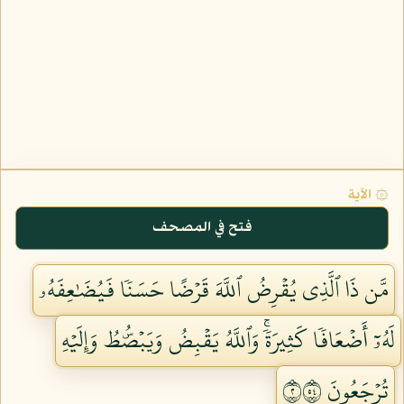
۞ الآية
فتح في المصحف
مَّن ذَا ٱلَّذِي يُقۡرِضُ ٱللَّهَ قَرۡضًا حَسَنٗا فَيُضَٰعِفَهُۥ
لَهُۥٓ أَضۡعَافٗا كَثِيرَةٗۚ وَٱللَّهُ يَقۡبِضُ وَيَبۡصُۜطُ وَإِلَيۡهِ
تُرۡجَعُونَ ٢٤٥