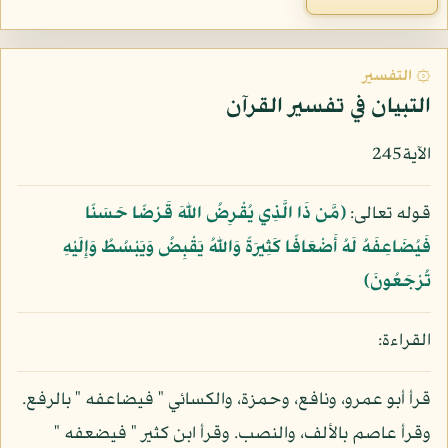
۞ التفسير
التبيان في تفسير القرآن
الآية245
قوله تعالى:
﴿مَّن ذَا الَّذِي يُقْرِضُ اللّهَ قَرْضًا حَسَنًا
فَيُضَاعِفَهُ لَهُ أَضْعَافًا كَثِيرَةً وَاللّهُ يَقْبِضُ وَيَبْسُطُ وَإِلَيْهِ
تُرْجَعُونَ﴾
القراءة:
قرأ أبو عمرو، ونافع، وحمزة، والكسائي " فيضاعفه " بالرفع.
وقرأ عاصم بالألف، والنصب. وقرأ ابن كثير " فيضعفه "