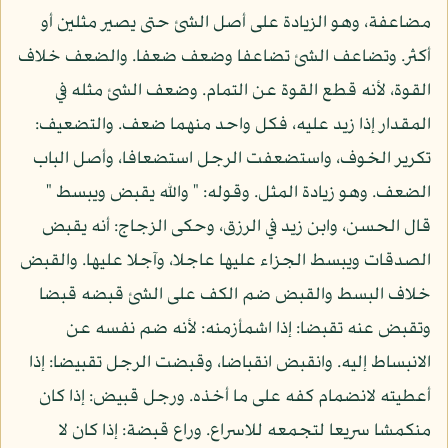
مضاعفة، وهو الزيادة على أصل الشئ حتى يصير مثلين أو
أكثر. وتضاعف الشئ تضاعفا وضعف ضعفا. والضعف خلاف
القوة، لأنه قطع القوة عن التمام. وضعف الشئ مثله في
المقدار إذا زيد عليه، فكل واحد منهما ضعف. والتضعيف:
تكرير الخوف، واستضعفت الرجل استضعافا، وأصل الباب
الضعف. وهو زيادة المثل. وقوله: " والله يقبض ويبسط "
قال الحسن، وابن زيد في الرزق، وحكى الزجاج: أنه يقبض
الصدقات ويبسط الجزاء عليها عاجلا، وآجلا عليها. والقبض
خلاف البسط والقبض ضم الكف على الشئ قبضه قبضا
وتقبض عنه تقبضا: إذا اشمأزمنه: لأنه ضم نفسه عن
الانبساط إليه. وانقبض انقباضا، وقبضت الرجل تقبيضا: إذا
أعطيته لانضمام كفه على ما أخذه. ورجل قبيض: إذا كان
منكمشا سريعا لتجمعه للاسراع. وراع قبضة: إذا كان لا