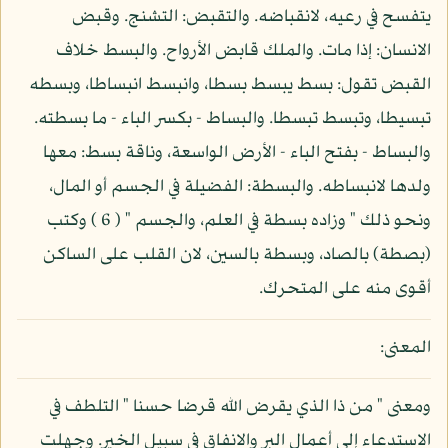
يتفسح في رعيه، لانقباضه. والتقبض: التشنج. وقبض
الانسان: إذا مات. والملك قابض الأرواح. والبسط خلاف
القبض تقول: بسط يبسط بسطا، وانبسط انبساطا، وبسطه
تبسيطا، وتبسط تبسطا. والبساط - بكسر الباء - ما بسطته.
والبساط - بفتح الباء - الأرض الواسعة، وناقة بسط: معها
ولدها لانبساطه. والبسطة: الفضيلة في الجسم أو المال،
ونحو ذلك " وزاده بسطة في العلم، والجسم " ( 6 ) وكتب
(بصطة) بالصاد، وبسطة بالسين، لان القلب على الساكن
أقوى منه على المتحرك.
المعنى:
ومعنى " من ذا الذي يقرض الله قرضا حسنا " التلطف في
الاستدعاء إلى أعمال البر والانفاق في سبيل الخير. وجهلت