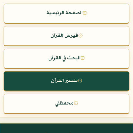
۞
الصفحة الرئيسية
۞
فهرس القرآن
۞
البحث في القرآن
۞
تفسير القرآن
۞
محفظتي