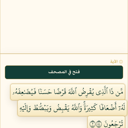
۞ الآية
فتح في المصحف
مَّن ذَا ٱلَّذِي يُقۡرِضُ ٱللَّهَ قَرۡضًا حَسَنٗا فَيُضَٰعِفَهُۥ
لَهُۥٓ أَضۡعَافٗا كَثِيرَةٗۚ وَٱللَّهُ يَقۡبِضُ وَيَبۡصُۜطُ وَإِلَيۡهِ
تُرۡجَعُونَ ٢٤٥