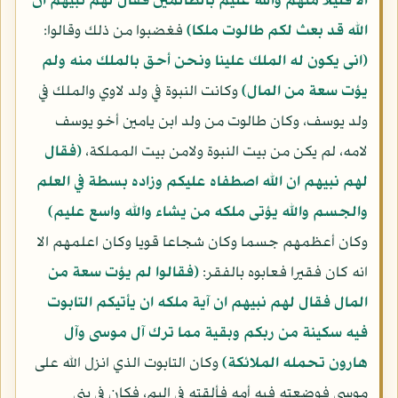
الا قليلا منهم والله عليم بالظالمين فقال لهم نبيهم ان
الله قد بعث لكم طالوت ملكا)
فغضبوا من ذلك وقالوا:
(انى يكون له الملك علينا ونحن أحق بالملك منه ولم
يؤت سعة من المال)
وكانت النبوة في ولد لاوي والملك في
ولد يوسف، وكان طالوت من ولد ابن يامين أخو يوسف
لامه، لم يكن من بيت النبوة ولامن بيت المملكة،
(فقال
لهم نبيهم ان الله اصطفاه عليكم وزاده بسطة في العلم
والجسم والله يؤتى ملكه من يشاء والله واسع عليم)
وكان أعظمهم جسما وكان شجاعا قويا وكان اعلمهم الا
انه كان فقيرا فعابوه بالفقر:
(فقالوا لم يؤت سعة من
المال فقال لهم نبيهم ان آية ملكه ان يأتيكم التابوت
فيه سكينة من ربكم وبقية مما ترك آل موسى وآل
هارون تحمله الملائكة)
وكان التابوت الذي انزل الله على
موسى فوضعته فيه أمه فألقته في اليم، فكان في بني