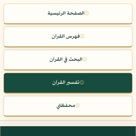
۞
الصفحة الرئيسية
۞
فهرس القرآن
۞
البحث في القرآن
۞
تفسير القرآن
۞
محفظتي