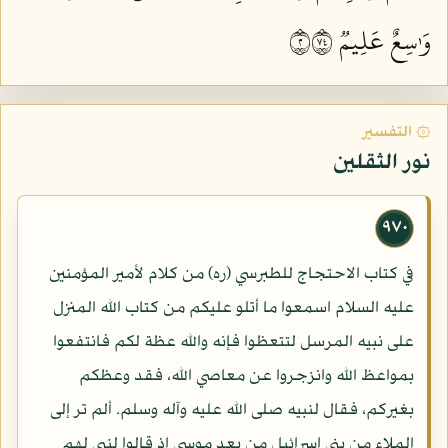
وَٰسِعٌ عَلِيمٞ ٢٤٧
۞ التفسير
نور الثقلين
٩٧٠
في كتاب الاحتجاج للطبرسي (ره) من كلام لأمير المؤمنين
عليه السلام اسمعوا ما أتلو عليكم من كتاب الله المنزل
على نبيه المرسل لتتعظوا فإنه والله عظة لكم فانتفعوا
بمواعظ الله وانزجروا عن معاصي الله، فقد وعظكم
بغيركم، فقال لنبيه صلى الله عليه وآله وسلم. ألم تر إلى
الملاء من بني إسرائيل من بعد موسى إذ قالوا لنبي لهم