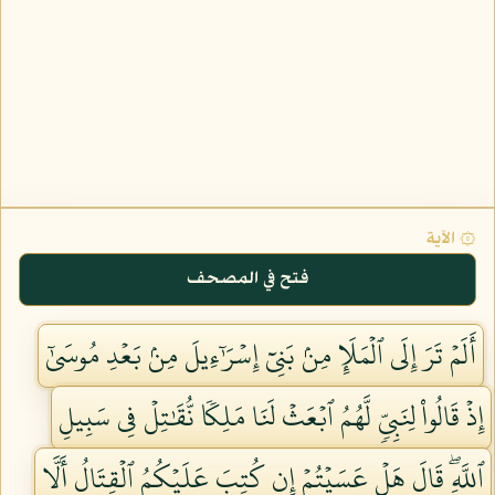
۞ الآية
فتح في المصحف
أَلَمۡ تَرَ إِلَى ٱلۡمَلَإِ مِنۢ بَنِيٓ إِسۡرَٰٓءِيلَ مِنۢ بَعۡدِ مُوسَىٰٓ
إِذۡ قَالُواْ لِنَبِيّٖ لَّهُمُ ٱبۡعَثۡ لَنَا مَلِكٗا نُّقَٰتِلۡ فِي سَبِيلِ
ٱللَّهِۖ قَالَ هَلۡ عَسَيۡتُمۡ إِن كُتِبَ عَلَيۡكُمُ ٱلۡقِتَالُ أَلَّا