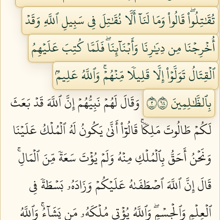
تُقَٰتِلُواْۖ قَالُواْ وَمَا لَنَآ أَلَّا نُقَٰتِلَ فِي سَبِيلِ ٱللَّهِ وَقَدۡ
أُخۡرِجۡنَا مِن دِيَٰرِنَا وَأَبۡنَآئِنَاۖ فَلَمَّا كُتِبَ عَلَيۡهِمُ
ٱلۡقِتَالُ تَوَلَّوۡاْ إِلَّا قَلِيلٗا مِّنۡهُمۡۚ وَٱللَّهُ عَلِيمُۢ
بِٱلظَّٰلِمِينَ ٢٤٦
وَقَالَ لَهُمۡ نَبِيُّهُمۡ إِنَّ ٱللَّهَ قَدۡ بَعَثَ
لَكُمۡ طَالُوتَ مَلِكٗاۚ قَالُوٓاْ أَنَّىٰ يَكُونُ لَهُ ٱلۡمُلۡكُ عَلَيۡنَا
وَنَحۡنُ أَحَقُّ بِٱلۡمُلۡكِ مِنۡهُ وَلَمۡ يُؤۡتَ سَعَةٗ مِّنَ ٱلۡمَالِۚ
قَالَ إِنَّ ٱللَّهَ ٱصۡطَفَىٰهُ عَلَيۡكُمۡ وَزَادَهُۥ بَسۡطَةٗ فِي
ٱلۡعِلۡمِ وَٱلۡجِسۡمِۖ وَٱللَّهُ يُؤۡتِي مُلۡكَهُۥ مَن يَشَآءُۚ وَٱللَّهُ