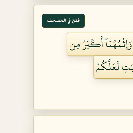
فتح في المصحف
وَإِثۡمُهُمَآ أَكۡبَرُ مِن
يَٰتِ لَعَلَّكُمۡ