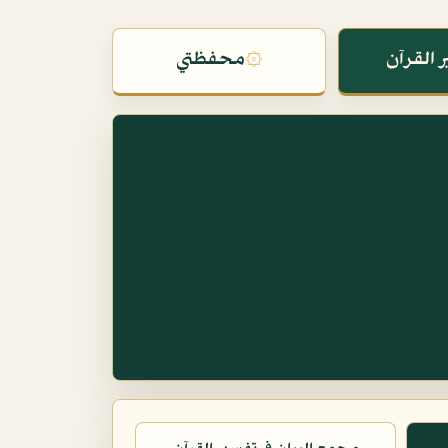
 القرآن
۞
محفظتي