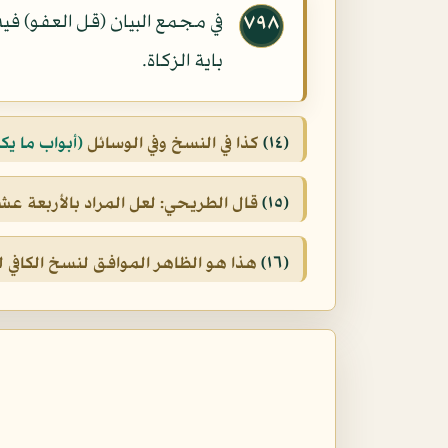
في مجمع البيان (قل العفو) في
٧٩٨
باية الزكاة.
(١٤)
كذا في النسخ وفي الوسائل
(أبواب ما يكت
(١٥)
قال الطريحي: لعل المراد بالأربعة ع
(١٦)
هذا هو الظاهر الموافق لنسخ الكافي لك