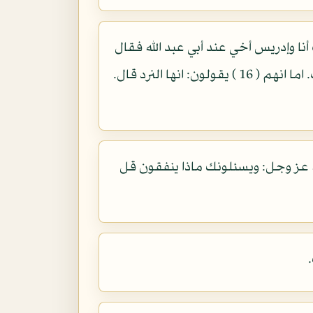
وإدريس أخي عند أبي عبد الله فقال
إدريس: جعلنا الله فداك ما الميسر؟فقال أبي عبد الله عليه السلام هي الشطرنج قال، فقلت. اما انهم ( 16 ) يقولون: انها النرد قال.
له عز وجل: ويسئلونك ماذا ينفقون قل