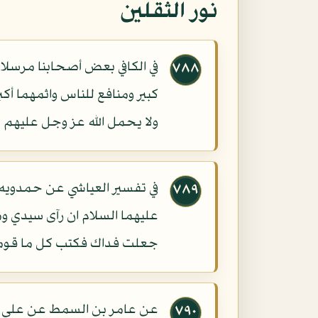
نور الثقلين
في الكافي بعض أصحابنا مرسلا 
٧٨٨
كبير ومنافع للناس واثمهما أك
ولا يحمل الله عز وجل عليهم 
في تفسير العياشي عن حمدويه
٧٨٩
عليهما السلام ان رآى سيدي و
جعلت فداك فكتب كل ما قومر 
عن عامر بن السمط عن علي بن 
٧٩٠