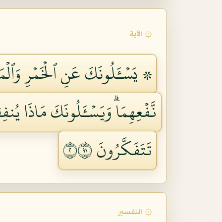
۞ الآية
۞ يَسۡـَٔلُونَكَ عَنِ ٱلۡخَمۡرِ وَٱلۡمَي
نَّفۡعِهِمَاۗ وَيَسۡـَٔلُونَكَ مَاذَا يُنفِق
تَتَفَكَّرُونَ ٢١٩
۞ التفسير