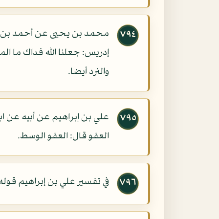
محمد بن يحيى عن أحمد بن مح
٧٩٤
والنرد أيضا.
علي بن إبراهيم عن أبيه عن اب
٧٩٥
العفو قال: العفو الوسط.
في تفسير علي بن إبراهيم قوله
٧٩٦