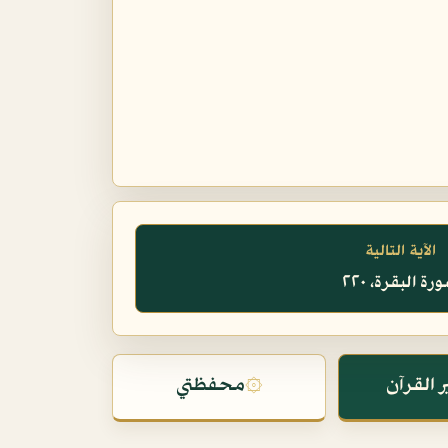
الآية التالية
رة البقرة، ٢٢٠
 القرآن
۞
محفظتي