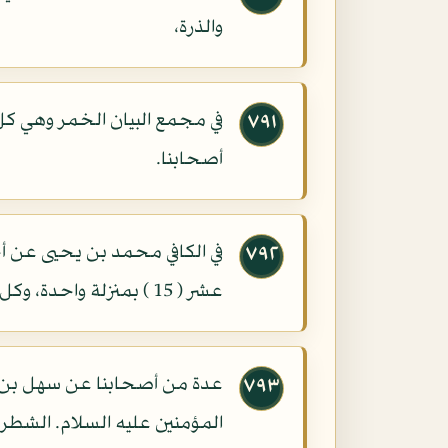
والذرة،
في مجمع البيان الخمر وهي كل
٧٩١
أصحابنا.
في الكافي محمد بن يحيى عن أ
٧٩٢
عشر ( 15 ) بمنزلة واحدة، وكل ما قومر عليه فهو ميسر.
عدة من أصحابنا عن سهل بن زيا
٧٩٣
المؤمنين عليه السلام. الشطرن