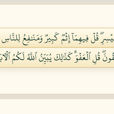
ۡسِرِۖ قُلۡ فِيهِمَآ إِثۡمٞ كَبِيرٞ وَمَنَٰفِعُ لِلنَّاسِ 
ُونَۖ قُلِ ٱلۡعَفۡوَۗ كَذَٰلِكَ يُبَيِّنُ ٱللَّهُ لَكُمُ ٱلۡأٓ