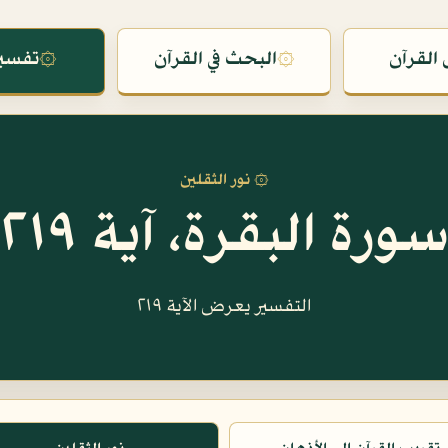
القرآن
۞
البحث في القرآن
۞
تفسير
۞ نور الثقلين
ورة البقرة، آية ٢١٩
التفسير يعرض الآية ٢١٩