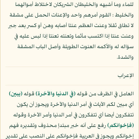
للماء وما أشبهه والخليطان الشريكان لاختلاط أموالهما
والخليط : القوم أمرهم واحد والإعنات الحمل على مشقة
لا تطاق ثقلا وعنت العظم عنتا أصابه وهن أو كسر بعد جبر
وعنت عنتا إذا اكتسب مأثما وتعنته تعنتا إذا لبس عليه في
سؤاله له والأكمه العنوت الطويلة وأصل الباب المشقة
والشدة.
الإعراب
العامل في الظرف من قوله
﴿في الدنيا والآخرة﴾
قوله
﴿يبين﴾
أي مبين لكم الآيات في أمر الدنيا والآخرة ويجوز أن يكون
تتفكرون أيضا أي تتفكرون في أمر الدنيا وأمر الآخرة وقوله
﴿فإخوانكم﴾
رفع على أنه خبر مبتدإ محذوف وتقديره فهم
إخوانكم ويجوز في العربية فإخوانكم على النصب على تقدير