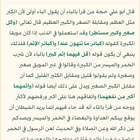
قال أبو علي حجة من قرأ بالباء أن يقول الباء أولى لأن الكبر
مثل العظم ومقابلة الصغر والكبير العظيم قال تعالى:
﴿وكل
صغير وكبير مستطر﴾
وقد استعملوا في الذنب إذا كان موبقا
الكبيرة كقوله
﴿كبائر ما تنهون عنه﴾
و
﴿كبائر الإثم﴾
فلذلك
ينبغي أن يكون قوله
﴿قل فيهما إثم كبير﴾
بالباء لأن شرب
الخمر والميسر من الكبيرة وقالوا في غير الموبق صغير
وصغيرة ولم يقولوا قليل ومقابل الكثير القليل كما أن
مقابل الكبير الصغير ويدل على ذلك أيضا قوله
﴿وإثمهما
أكبر من نفعهما﴾
واتفاقهم هنا على أكبر ورفضهم لأكثر
ووجه من قرأ بالثاء أنه قد جاء فيهم إنما يريد الشيطان أن
يوقع بينكم العداوة والبغضاء في الخمر والميسر ويصدكم
عن ذكر الله وعن الصلاة وفي الحديث لعن الرسول في الخمر
عشرة مشتريها والمشتراة له وعاصرها والمعصورة له