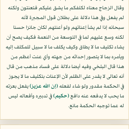
وقال الزجاج معناه لكلفكم ما يشق عليكم فتعنتون ولكنه
لم يفعل وفي هذا دلالة على بطلان قول المجبرة لأنه
سبحانه إذا لم يشأ إعناتهم ولو أعنتهم لكان جائزا حسنا
لكنه وسع عليهم لما في التوسعة من النعمة فكيف يصح أن
يشاء تكليف ما لا يطاق وكيف يكلف ما لا سبيل للمكلف إليه
ويأمره بما لا يتصور إحداثه من جهته وأي عنت أعظم من
هذا قال البلخي وفيه أيضا دلالة على فساد مذهب من قال
أنه تعالى لا يقدر على الظلم لأن الإعنات بتكليف ما لا يجوز
في الحكمة مقدور ولو شاء لفعله
﴿إن الله عزيز﴾
يفعل بعزته
ما يحب لا يدفعه عنه دافع
﴿حكيم﴾
في تدبيره وأفعاله ليس
له عما توجبه الحكمة مانع.