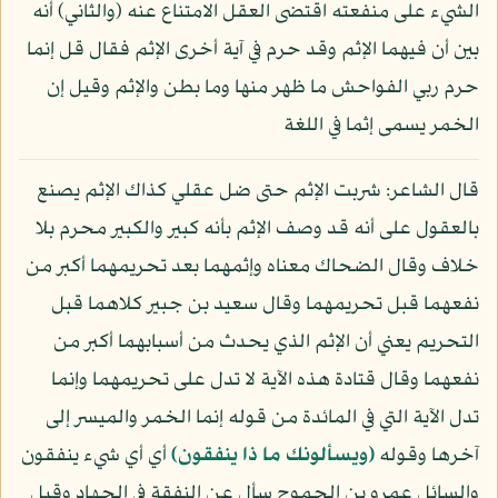
الشيء على منفعته اقتضى العقل الامتناع عنه (والثاني) أنه
بين أن فيهما الإثم وقد حرم في آية أخرى الإثم فقال قل إنما
حرم ربي الفواحش ما ظهر منها وما بطن والإثم وقيل إن
الخمر يسمى إثما في اللغة
قال الشاعر: شربت الإثم حتى ضل عقلي كذاك الإثم يصنع
بالعقول على أنه قد وصف الإثم بأنه كبير والكبير محرم بلا
خلاف وقال الضحاك معناه وإثمهما بعد تحريمهما أكبر من
نفعهما قبل تحريمهما وقال سعيد بن جبير كلاهما قبل
التحريم يعني أن الإثم الذي يحدث من أسبابهما أكبر من
نفعهما وقال قتادة هذه الآية لا تدل على تحريمهما وإنما
تدل الآية التي في المائدة من قوله إنما الخمر والميسر إلى
آخرها وقوله
﴿ويسألونك ما ذا ينفقون﴾
أي أي شيء ينفقون
والسائل عمرو بن الجموح سأل عن النفقة في الجهاد وقيل