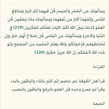
يَسْأَلُونَكَ عَنِ الْخَمْرِ وَالْمَيْسِرِ قُلْ فِيهِمَا إِثْمٌ كَبِيرٌ وَمَنَافِعُ
لِلنَّاسِ وَإِثْمُهُمَآ أَكْبَرُ مِن نَّفْعِهِمَا وَيَسْأَلُونَكَ مَاذَا يُنفِقُونَ قُلِ
الْعَفْوَ كَذَلِكَ يُبيِّنُ اللّهُ لَكُمُ الآيَاتِ لَعَلَّكُمْ تَتَفَكَّرُونَ
﴿219﴾
فِي
الدُّنْيَا وَالآخِرَةِ وَيَسْأَلُونَكَ عَنِ الْيَتَامَى قُلْ إِصْلاَحٌ لَّهُمْ خَيْرٌ وَإِنْ
تُخَالِطُوهُمْ فَإِخْوَانُكُمْ وَاللّهُ يَعْلَمُ الْمُفْسِدَ مِنَ الْمُصْلِحِ وَلَوْ
شَاء اللّهُ لأعْنَتَكُمْ إِنَّ اللّهَ عَزِيزٌ حَكِيمٌ
﴿220﴾
القراءة
قرأ أهل الكوفة غير عاصم إثم كثير بالثاء والباقون بالباء
وقرأ أبو عمرو وحده قل العفو بالرفع والباقون بالنصب.
الحجة