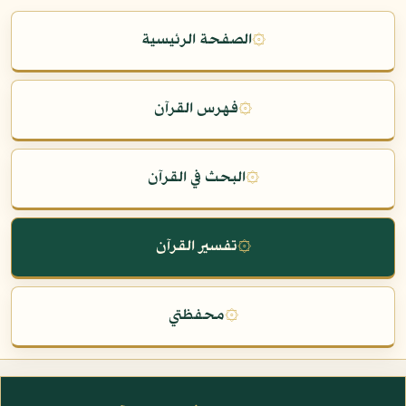
۞
الصفحة الرئيسية
۞
فهرس القرآن
۞
البحث في القرآن
۞
تفسير القرآن
۞
محفظتي