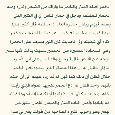
الخمر أصله الستر والخمر ما واراك من الشجر وغيره ومنه
الخمار للمقنعة ودخل في خمار الناس أي في الكثير الذي
يستتر فيهم ويقال خامره الداء إذا خالطه قال كثير: هنيئا
مريئا غير داء مخامر لعزة من أعراضنا ما استحلت وخمرت
الإناء أي غطيته وفي الحديث كان النبي يسجد على الخمرة
وهي السجادة الصغيرة من الحصير سميت بذلك لأنها تستر
الوجه عن الأرض قال الزجاج وقد لبس على أبي الأسود
الدؤلي فقيل له أن هذا المسكر الذي سموه بغير الخمر
حلال فظن أن ذلك كما قيل له ثم رده طبعه إلى أن حكم
بأنهما واحد فقال له: دع الخمر تشربها الغواة فإنني رأيت
أخاها مجزيا بمكانها فإن لا يكنها أو تكنه فإنه أخوها غذته
أمه بلبانها وأصل الباب الستر والميسر القمار اشتق من
اليسر وهو وجوب الشيء لصاحبه من قولك يسر لي هذا