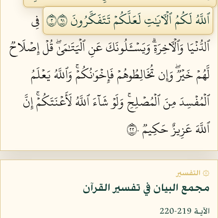
ٱللَّهُ لَكُمُ ٱلۡأٓيَٰتِ لَعَلَّكُمۡ تَتَفَكَّرُونَ ٢١٩
فِي
ٱلدُّنۡيَا وَٱلۡأٓخِرَةِۗ وَيَسۡـَٔلُونَكَ عَنِ ٱلۡيَتَٰمَىٰۖ قُلۡ إِصۡلَاحٞ
لَّهُمۡ خَيۡرٞۖ وَإِن تُخَالِطُوهُمۡ فَإِخۡوَٰنُكُمۡۚ وَٱللَّهُ يَعۡلَمُ
ٱلۡمُفۡسِدَ مِنَ ٱلۡمُصۡلِحِۚ وَلَوۡ شَآءَ ٱللَّهُ لَأَعۡنَتَكُمۡۚ إِنَّ
ٱللَّهَ عَزِيزٌ حَكِيمٞ ٢٢٠
۞ التفسير
مجمع البيان في تفسير القرآن
الآيـة 219-220