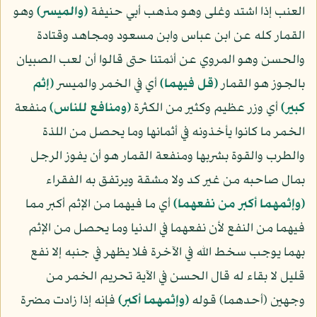
العنب إذا اشتد وغلى وهو مذهب أبي حنيفة
﴿والميسر﴾
وهو
القمار كله عن ابن عباس وابن مسعود ومجاهد وقتادة
والحسن وهو المروي عن أئمتنا حتى قالوا أن لعب الصبيان
بالجوز هو القمار
﴿قل فيهما﴾
أي في الخمر والميسر
﴿إثم
كبير﴾
أي وزر عظيم وكثير من الكثرة
﴿ومنافع للناس﴾
منفعة
الخمر ما كانوا يأخذونه في أثمانها وما يحصل من اللذة
والطرب والقوة بشربها ومنفعة القمار هو أن يفوز الرجل
بمال صاحبه من غير كد ولا مشقة ويرتفق به الفقراء
﴿وإثمهما أكبر من نفعهما﴾
أي ما فيهما من الإثم أكبر مما
فيهما من النفع لأن نفعهما في الدنيا وما يحصل من الإثم
بهما يوجب سخط الله في الآخرة فلا يظهر في جنبه إلا نفع
قليل لا بقاء له قال الحسن في الآية تحريم الخمر من
وجهين (أحدهما) قوله
﴿وإثمهما أكبر﴾
فإنه إذا زادت مضرة