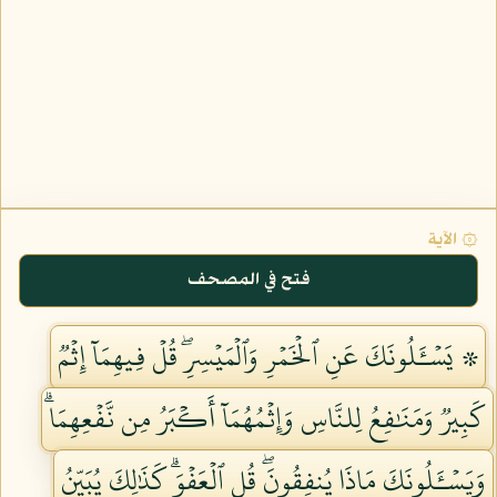
۞ الآية
فتح في المصحف
۞ يَسۡـَٔلُونَكَ عَنِ ٱلۡخَمۡرِ وَٱلۡمَيۡسِرِۖ قُلۡ فِيهِمَآ إِثۡمٞ
كَبِيرٞ وَمَنَٰفِعُ لِلنَّاسِ وَإِثۡمُهُمَآ أَكۡبَرُ مِن نَّفۡعِهِمَاۗ
وَيَسۡـَٔلُونَكَ مَاذَا يُنفِقُونَۖ قُلِ ٱلۡعَفۡوَۗ كَذَٰلِكَ يُبَيِّنُ