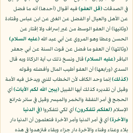
في الصدقات
﴿قل العفو﴾
فيه أقوال (أحدها) أنه ما فضل
عن الأهل والعيال أو الفضل عن الغنى عن ابن عباس وقتادة
(وثانيها) أن العفو الوسط من غير إسراف ولا إقتار عن
الحسن وعطا وهو المروي عن أبي عبد الله
(عليه السلام)
(وثالثها) أن العفو ما فضل عن قوت السنة عن أبي جعفر
الباقر
(عليه السلام)
قال ونسخ ذلك ب آية الزكاة وبه قال
السدي (ورابعها) أن العفو أطيب المال وأفضله وقوله
﴿كذلك﴾
إنما وحد الكاف لأن الخطاب للنبي ويدخل فيه الأمة
وقيل أن تقديره كذلك أيها القبيل
﴿يبين الله لكم الآيات﴾
أي
الحجج في أمر النفقة والخمر والميسر وقيل في سائر شرائع
الإسلام
﴿لعلكم تتفكرون﴾
أي لكي تتفكروا
﴿في الدنيا
والآخرة﴾
أي في أمر الدنيا وأمر الآخرة فتعلمون أن الدنيا دار
بلاء وعناء وفناء والآخرة دار جزاء وبقاء فتزهدوا في هذه