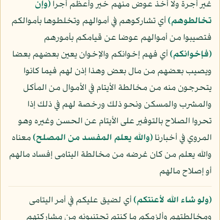
غير أجرة ولا أخذ عوض منهم خير وأعظم أجرا
﴿وإن
تخالطوهم﴾
أي تشاركوهم في أموالهم وتخلطوها بأموالكم
فتصيبوا من أموالهم عوضا عن قيامكم بأمورهم
﴿فإخوانكم﴾
أي فهم إخوانكم والإخوان يعين بعضهم بعضا
ويصيب بعضهم من مال بعض وهذا إذن لهم فيما كانوا
يتحرجون منه من مخالطة الأيتام في الأموال من المأكل
والمشرب والمسكن ونحو ذلك ورخصة لهم في ذلك إذا
تحروا الصلاح بالتوفير على الأيتام عن الحسن وغيره وهو
المروي في أخبارنا
﴿والله يعلم المفسد من المصلح﴾
معناه
والله يعلم من كان غرضه من مخالطة اليتامى إفساد مالهم
أو إصلاح مالهم
﴿ولو شاء الله لأعنتكم﴾
أي لضيق عليكم في أمر اليتامى
ومخالطتهم وألزمكم ما كنتم تجتنبونه من مشاركتهم