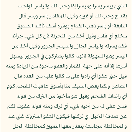
الشيء ييسر يسرا وميسرا إذا وجب لك والياسر الواجب
بقداح وجب لك أو غيره وقيل للمقامر ياسر ويسر قال
النابغة: أو ياسر ذهب القداح بوفره أسف تأكله الصديق
مخلع أي قامر وقيل أخذ من التجزئة لأن كل شيء جزأته
فقد يسرته والياسر الجازر والميسر الجزور وقيل أخذ من
اليسر وهو السهولة لأنهم كانوا يشتركون في الجزور ليسهل
أمرها إلا أنه على جهة القمار والعفو مأخوذ من الزيادة ومنه
قيل حتى عفوا أي زادوا على ما كانوا عليه من العدد قال
الشاعر: ولكنا يعض السيف منا بأسوق عافيات الشحم كوم
أي زائدات الشحم وقيل هو مأخوذ من الترك من قوله
فمن عفي له من أخيه شيء أي ترك ومنه قوله عفوت لكم
عن صدقة الخيل أي تركتها فيكون العفو المتروك غني عنه
والمخالطة مجامعة يتعذر معها التمييز كمخالطة الخل