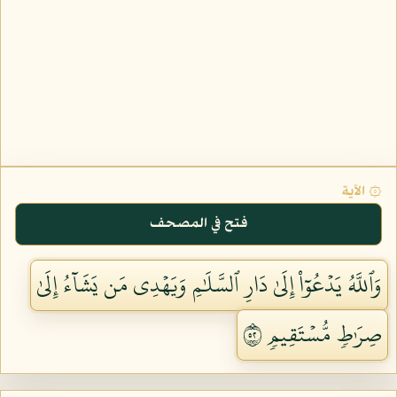
۞ الآية
فتح في المصحف
وَٱللَّهُ يَدۡعُوٓاْ إِلَىٰ دَارِ ٱلسَّلَٰمِ وَيَهۡدِي مَن يَشَآءُ إِلَىٰ
صِرَٰطٖ مُّسۡتَقِيمٖ ٢٥