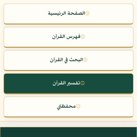
۞
الصفحة الرئيسية
۞
فهرس القرآن
۞
البحث في القرآن
۞
تفسير القرآن
۞
محفظتي