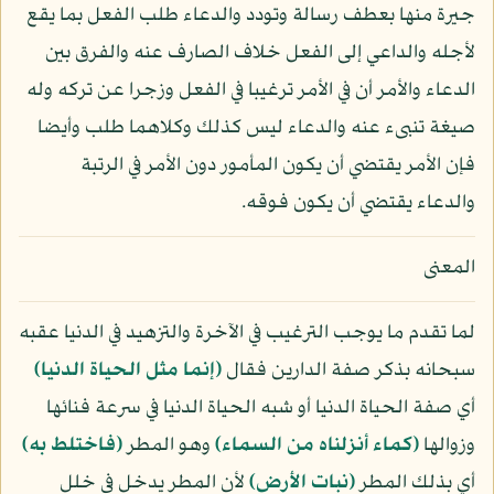
جيرة منها بعطف رسالة وتودد والدعاء طلب الفعل بما يقع
لأجله والداعي إلى الفعل خلاف الصارف عنه والفرق بين
الدعاء والأمر أن في الأمر ترغيبا في الفعل وزجرا عن تركه وله
صيغة تنبىء عنه والدعاء ليس كذلك وكلاهما طلب وأيضا
فإن الأمر يقتضي أن يكون المأمور دون الأمر في الرتبة
والدعاء يقتضي أن يكون فوقه.
المعنى
لما تقدم ما يوجب الترغيب في الآخرة والتزهيد في الدنيا عقبه
سبحانه بذكر صفة الدارين فقال
﴿إنما مثل الحياة الدنيا﴾
أي صفة الحياة الدنيا أو شبه الحياة الدنيا في سرعة فنائها
وزوالها
﴿كماء أنزلناه من السماء﴾
وهو المطر
﴿فاختلط به﴾
أي بذلك المطر
﴿نبات الأرض﴾
لأن المطر يدخل في خلل