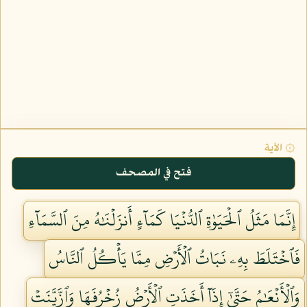
۞ الآية
فتح في المصحف
إِنَّمَا مَثَلُ ٱلۡحَيَوٰةِ ٱلدُّنۡيَا كَمَآءٍ أَنزَلۡنَٰهُ مِنَ ٱلسَّمَآءِ
فَٱخۡتَلَطَ بِهِۦ نَبَاتُ ٱلۡأَرۡضِ مِمَّا يَأۡكُلُ ٱلنَّاسُ
وَٱلۡأَنۡعَٰمُ حَتَّىٰٓ إِذَآ أَخَذَتِ ٱلۡأَرۡضُ زُخۡرُفَهَا وَٱزَّيَّنَتۡ