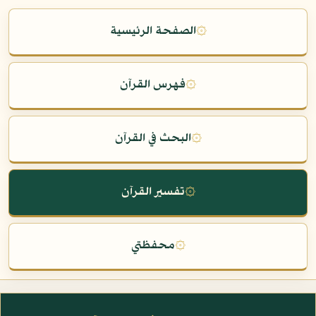
۞
الصفحة الرئيسية
۞
فهرس القرآن
۞
البحث في القرآن
۞
تفسير القرآن
۞
محفظتي