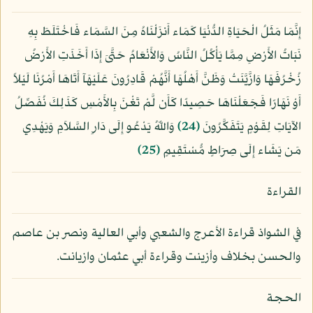
إِنَّمَا مَثَلُ الْحَيَاةِ الدُّنْيَا كَمَاء أَنزَلْنَاهُ مِنَ السَّمَاء فَاخْتَلَطَ بِهِ
نَبَاتُ الأَرْضِ مِمَّا يَأْكُلُ النَّاسُ وَالأَنْعَامُ حَتَّىَ إِذَا أَخَذَتِ الأَرْضُ
زُخْرُفَهَا وَازَّيَّنَتْ وَظَنَّ أَهْلُهَا أَنَّهُمْ قَادِرُونَ عَلَيْهَآ أَتَاهَا أَمْرُنَا لَيْلاً
أَوْ نَهَارًا فَجَعَلْنَاهَا حَصِيدًا كَأَن لَّمْ تَغْنَ بِالأَمْسِ كَذَلِكَ نُفَصِّلُ
الآيَاتِ لِقَوْمٍ يَتَفَكَّرُونَ
﴿24﴾
وَاللّهُ يَدْعُو إِلَى دَارِ السَّلاَمِ وَيَهْدِي
مَن يَشَاء إِلَى صِرَاطٍ مُّسْتَقِيمٍ
﴿25﴾
القراءة
في الشواذ قراءة الأعرج والشعبي وأبي العالية ونصر بن عاصم
والحسن بخلاف وأزينت وقراءة أبي عثمان وازيانت.
الحجة