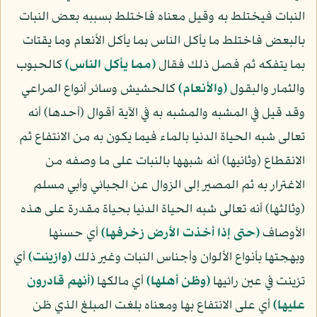
النبات فيختلط به وقيل معناه فاختلط بسببه بعض النبات
بالبعض فاختلط ما يأكل الناس بما يأكل الأنعام وما يقتات
بما يتفكه ثم فصل ذلك فقال
﴿مما يأكل الناس﴾
كالحبوب
والثمار والبقول
﴿والأنعام﴾
كالحشيش وسائر أنواع المراعي
وقد قيل في المشبه والمشبه به في الآية أقوال (أحدها) أنه
تعالى شبه الحياة الدنيا بالماء فيما يكون به من الانتفاع ثم
الانقطاع (وثانيها) أنه شبهها بالنبات على ما وصفه من
الاغترار به ثم المصير إلى الزوال عن الجبائي وأبي مسلم
(وثالثها) أنه تعالى شبه الحياة الدنيا بحياة مقدرة على هذه
الأوصاف
﴿حتى إذا أخذت الأرض زخرفها﴾
أي حسنها
وبهجتها بأنواع الألوان وأجناس النبات وغير ذلك
﴿وازينت﴾
أي
تزينت في عين رائيها
﴿وظن أهلها﴾
أي مالكها
﴿أنهم قادرون
عليها﴾
أي على الانتفاع بها ومعناه بلغت المبلغ الذي ظن