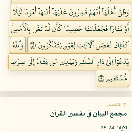
وَظَنَّ أَهۡلُهَآ أَنَّهُمۡ قَٰدِرُونَ عَلَيۡهَآ أَتَىٰهَآ أَمۡرُنَا لَيۡلًا
أَوۡ نَهَارٗا فَجَعَلۡنَٰهَا حَصِيدٗا كَأَن لَّمۡ تَغۡنَ بِٱلۡأَمۡسِۚ
كَذَٰلِكَ نُفَصِّلُ ٱلۡأٓيَٰتِ لِقَوۡمٖ يَتَفَكَّرُونَ ٢٤
وَٱللَّهُ
يَدۡعُوٓاْ إِلَىٰ دَارِ ٱلسَّلَٰمِ وَيَهۡدِي مَن يَشَآءُ إِلَىٰ صِرَٰطٖ
مُّسۡتَقِيمٖ ٢٥
۞ التفسير
مجمع البيان في تفسير القرآن
الآيات 24-25