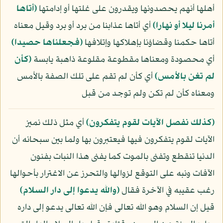
أهلها أنهم يحصدونها ويقدرون على غلتها أو إدامتها
﴿أتاها
أمرنا ليلا أو نهارا﴾
أي أتاها عذابنا من برد أو برد وقيل معناه
أتاها حكمنا وقضاؤنا بإهلاكها وإتلافها
﴿فجعلناها حصيدا﴾
أي محصودة ومعناها مقطوعة مقلوعة ذاهبة يابسة
﴿كأن
لم تغن بالأمس﴾
أي كأن لم تقم على تلك الصفة بالأمس
ومعناه كأن لم تكن ولم توجد من قبل
﴿كذلك نفصل الآيات لقوم يتفكرون﴾
أي مثل ذلك نميز
الآيات لقوم يتفكرون فيها فيعتبرون بها ولما بين سبحانه أن
الدنيا تنقطع وتفنى بالموت كما يفنى هذا النبات بفنون
الآفات ونبه على التوقع لزوالها والتحرز عن الاغترار بأحوالها
رغب عقيبه في الآخرة فقال
﴿والله يدعوا إلى دار السلام﴾
قيل إن السلام وهو الله تعالى فإن الله تعالى يدعو إلى داره