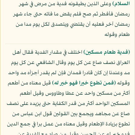
السلام)
وعلى الذين يطيقونه فدية من مرض في شهر
رمضان فأفطر ثم صح فلم يقض ما فاته حتى جاء شهر
رمضان آخر فعليه أن يقتضي ويتصدق لكل يوم مدا من
طعام وقوله
﴿فدية طعام مسكين﴾
اختلف في مقدار الفدية فقال أهل
العراق نصف صاع عن كل يوم وقال الشافعي عن كل يوم
مد وعندنا إن كان قادرا فمدان فإن لم يقدر أجزأه مد واحد
وقوله
﴿فمن تطوع خيرا فهو خير له﴾
قيل معناه من أطعم
أكثر من مسكين واحد عن عطا وطاووس وقيل أطعم
المسكين الواحد أكثر من قدر الكفاية حتى يزيده على نصف
صاع عن مجاهد ويجمع بين القولين قول ابن عباس من
تطوع بزيادة الإطعام وقيل معناه من عمل برا في جمع الدين
فهو خير له عن الحسن وقيل من صام مع الفدية عن