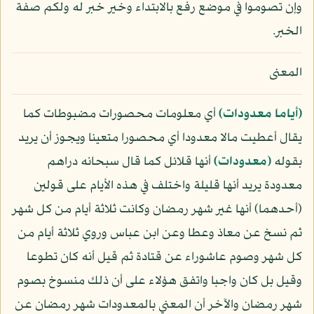
وإن تصوموا في موضع رفع بالابتداء وخير خبر له ولكم صفة
الخبر.
المعنى
﴿أياما معدودات﴾
أي معلومات محصورات مضبوطات كما
يقال أعطيت مالا معدودا أي محصورا متعينا ويجوز أن يريد
بقوله
﴿معدودات﴾
أنها قلائل كما قال سبحانه دراهم
معدودة يريد أنها قليلة واختلف في هذه الأيام على قولين
(أحدهما) أنها غير شهر رمضان وكانت ثلاثة أيام من كل شهر
ثم نسخ عن معاذ وعطا وعن ابن عباس وروي ثلاثة أيام من
كل شهر وصوم عاشوراء عن قتادة ثم قيل أنه كان تطوعا
وقيل بل كان واجبا واتفق هؤلاء على أن ذلك منسوخ بصوم
شهر رمضان والآخر أن المعني بالمعدودات شهر رمضان عن