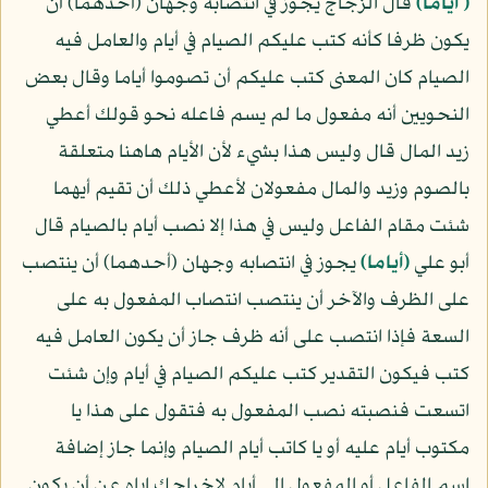
﴿ أياما﴾
قال الزجاج يجوز في انتصابه وجهان (أحدهما) أن
يكون ظرفا كأنه كتب عليكم الصيام في أيام والعامل فيه
الصيام كان المعنى كتب عليكم أن تصوموا أياما وقال بعض
النحويين أنه مفعول ما لم يسم فاعله نحو قولك أعطي
زيد المال قال وليس هذا بشيء لأن الأيام هاهنا متعلقة
بالصوم وزيد والمال مفعولان لأعطي ذلك أن تقيم أيهما
شئت مقام الفاعل وليس في هذا إلا نصب أيام بالصيام قال
أبو علي
﴿أياما﴾
يجوز في انتصابه وجهان (أحدهما) أن ينتصب
على الظرف والآخر أن ينتصب انتصاب المفعول به على
السعة فإذا انتصب على أنه ظرف جاز أن يكون العامل فيه
كتب فيكون التقدير كتب عليكم الصيام في أيام وإن شئت
اتسعت فنصبته نصب المفعول به فتقول على هذا يا
مكتوب أيام عليه أو يا كاتب أيام الصيام وإنما جاز إضافة
اسم الفاعل أو المفعول إلى أيام لإخراجك إياه عن أن يكون