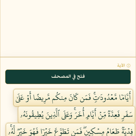
۞ الآية
فتح في المصحف
أَيَّامٗا مَّعۡدُودَٰتٖۚ فَمَن كَانَ مِنكُم مَّرِيضًا أَوۡ عَلَىٰ
سَفَرٖ فَعِدَّةٞ مِّنۡ أَيَّامٍ أُخَرَۚ وَعَلَى ٱلَّذِينَ يُطِيقُونَهُۥ
فِدۡيَةٞ طَعَامُ مِسۡكِينٖۖ فَمَن تَطَوَّعَ خَيۡرٗا فَهُوَ خَيۡرٞ لَّهُۥۚ