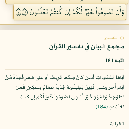
وَأَن تَصُومُواْ خَيۡرٞ لَّكُمۡ إِن كُنتُمۡ تَعۡلَمُونَ ١٨٤
۞ التفسير
مجمع البيان في تفسير القرآن
الآيـة 184
أَيَّامًا مَّعْدُودَاتٍ فَمَن كَانَ مِنكُم مَّرِيضًا أَوْ عَلَى سَفَرٍ فَعِدَّةٌ مِّنْ
أَيَّامٍ أُخَرَ وَعَلَى الَّذِينَ يُطِيقُونَهُ فِدْيَةٌ طَعَامُ مِسْكِينٍ فَمَن
تَطَوَّعَ خَيْرًا فَهُوَ خَيْرٌ لَّهُ وَأَن تَصُومُواْ خَيْرٌ لَّكُمْ إِن كُنتُمْ
تَعْلَمُونَ
﴿184﴾
القراءة