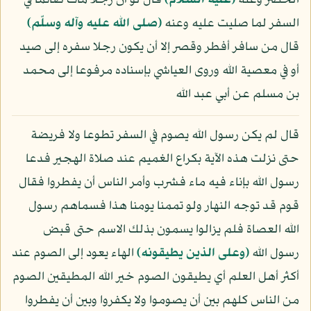
الحضر وعنه
(عليه السلام)
قال لو أن رجلا مات صائما في
السفر لما صليت عليه وعنه
(صلى الله عليه وآله وسلّم)
قال من سافر أفطر وقصر إلا أن يكون رجلا سفره إلى صيد
أو في معصية الله وروى العياشي بإسناده مرفوعا إلى محمد
بن مسلم عن أبي عبد الله
قال لم يكن رسول الله يصوم في السفر تطوعا ولا فريضة
حتى نزلت هذه الآية بكراع الغميم عند صلاة الهجير فدعا
رسول الله بإناء فيه ماء فشرب وأمر الناس أن يفطروا فقال
قوم قد توجه النهار ولو تممنا يومنا هذا فسماهم رسول
الله العصاة فلم يزالوا يسمون بذلك الاسم حتى قبض
رسول الله
﴿وعلى الذين يطيقونه﴾
الهاء يعود إلى الصوم عند
أكثر أهل العلم أي يطيقون الصوم خير الله المطيقين الصوم
من الناس كلهم بين أن يصوموا ولا يكفروا وبين أن يفطروا