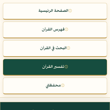
۞
الصفحة الرئيسية
۞
فهرس القرآن
۞
البحث في القرآن
۞
تفسير القرآن
۞
محفظتي