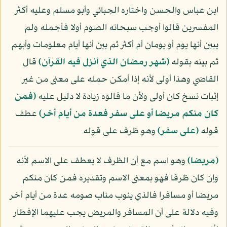
ابن عباس والحسن واختاره الجبائي وأبو مسلم وعليه أكثر
المفسرين قالوا أوجب سبحانه الصوم أولا فأجمله ولم
يبين أنها يوم أو يومان أم أكثر ثم بين أنها أيام معلومات وأبهم
ثم بينه بقوله
﴿شهر رمضان الذي أنزل فيه القرآن﴾
قال
القاضي وهذا أولى لأنه إذا أمكن حمله على معنى من غير
إثبات نسخ كان أولى ولأن ما قالوه زيادة لا دليل عليه
﴿فمن
كان منكم مريضا أو على سفر فعدة من أيام أخر﴾
عطف
قوله
﴿على سفر﴾
وهو ظرف على قوله
﴿مريضا﴾
وهو اسم مع أن الظرف لا يعطف على الاسم لأنه
وإن كان ظرفا فهو بمعنى الاسم وتقديره فمن كان منكم
مريضا أو مسافرا فالذي ينوب مناب صومه عدة من أيام أخر
وفيه دلالة على أن المسافر والمريض يجب عليهما الإفطار