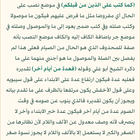
﴿كما كتب على الذين من قبلكم﴾
في موضع نصب على
الحال أي مفروضا مثل ما فرض عليهم فيكون ما موصولا
وكتب صلته وفي كتب ضمير يعود إلى ما والموصول وصلته في
موضع جر بإضافة الكاف إليه والكاف موضع النصب بأنه
صفة للمحذوف الذي هو الحال من الصيام فعلى هذا لم
يفصل بين الصلة والموصول ما هو أجنبي منهما على ما
ذكره الشيخ أبو علي وقوله
﴿فعدة من أيام أخر﴾
تقديره
فعليه عدة فيكون ارتفاع عدة على الابتداء على قول سيبويه
وعلى قول الأخفش يكون مرتفعا بالظرف على ما تقدم بيانه
ويجوز أن يكون تقديره فالذي ينوب عن صومه في وقت
الصوم عدة من أيام أخر فيكون عدة خبر الابتداء وأخر لا
ينصرف لأنه وصف معدول عن الألف واللام لأن نظائرها من
الصغر والكبر لا يستعمل إلا بالألف واللام لا يجوز نسوة صغر