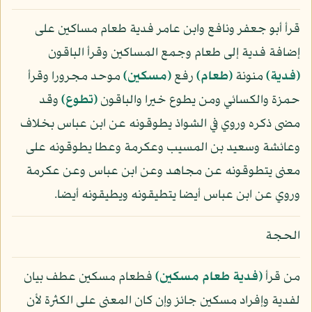
قرأ أبو جعفر ونافع وابن عامر فدية طعام مساكين على
إضافة فدية إلى طعام وجمع المساكين وقرأ الباقون
﴿فدية﴾
منونة
﴿طعام﴾
رفع
﴿مسكين﴾
موحد مجرورا وقرأ
حمزة والكسائي ومن يطوع خيرا والباقون
﴿تطوع﴾
وقد
مضى ذكره وروي في الشواذ يطوقونه عن ابن عباس بخلاف
وعائشة وسعيد بن المسيب وعكرمة وعطا يطوقونه على
معنى يتطوقونه عن مجاهد وعن ابن عباس وعن عكرمة
وروي عن ابن عباس أيضا يتطيقونه ويطيقونه أيضا.
الحجة
من قرأ
﴿فدية طعام مسكين﴾
فطعام مسكين عطف بيان
لفدية وإفراد مسكين جائز وإن كان المعنى على الكثرة لأن