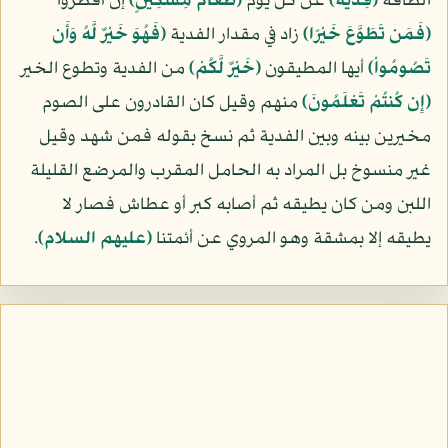
الطاقة
﴿فِدْيَةٌ﴾
عن كل يوم
﴿طَعَامُ مِسْكِينٍ﴾
إن أفطروا
﴿فَمَن تَطَوَّعَ خَيْرًا﴾
زاد في مقدار الفدية
﴿فَهُوَ خَيْرٌ لَّهُ وَأَن
تَصُومُواْ﴾
أيها المطيقون
﴿خَيْرٌ لَّكُمْ﴾
من الفدية وتطوع الخير
﴿إِن كُنتُمْ تَعْلَمُونَ﴾
منهم وقيل كان القادرون على الصوم
مخيرين بينه وبين الفدية ثم نسخ بقوله فمن شهد وقيل
غير منسوخ بل المراد به الحامل المقرب والمرضع القليلة
اللبن ومن كان يطيقه ثم أصابه كبر أو عطاش فصار لا
يطيقه إلا بمشقة وهو المروي عن أئمتنا
(عليهم السلام)
.