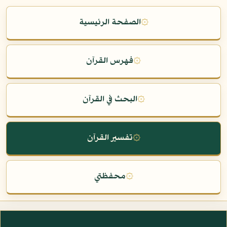
۞
الصفحة الرئيسية
۞
فهرس القرآن
۞
البحث في القرآن
۞
تفسير القرآن
۞
محفظتي