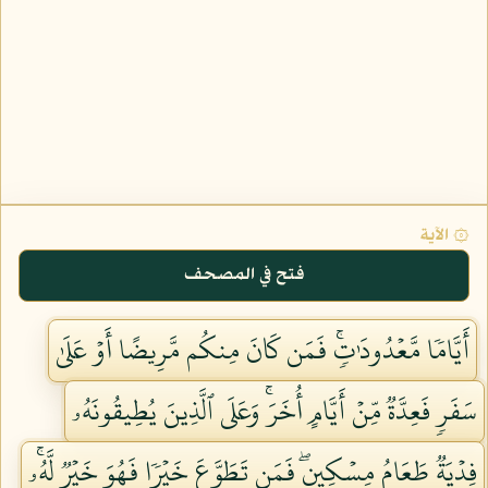
۞ الآية
فتح في المصحف
أَيَّامٗا مَّعۡدُودَٰتٖۚ فَمَن كَانَ مِنكُم مَّرِيضًا أَوۡ عَلَىٰ
سَفَرٖ فَعِدَّةٞ مِّنۡ أَيَّامٍ أُخَرَۚ وَعَلَى ٱلَّذِينَ يُطِيقُونَهُۥ
فِدۡيَةٞ طَعَامُ مِسۡكِينٖۖ فَمَن تَطَوَّعَ خَيۡرٗا فَهُوَ خَيۡرٞ لَّهُۥۚ