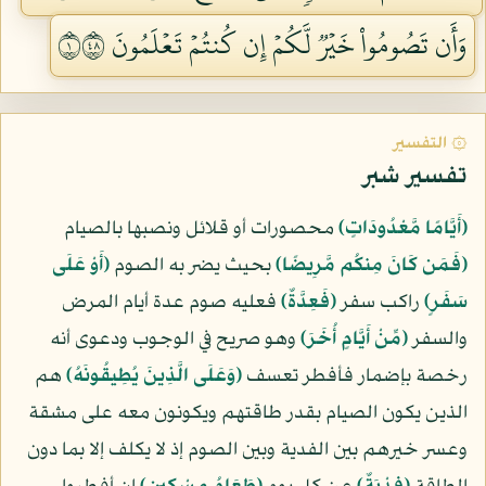
وَأَن تَصُومُواْ خَيۡرٞ لَّكُمۡ إِن كُنتُمۡ تَعۡلَمُونَ ١٨٤
۞ التفسير
تفسير شبر
﴿أَيَّامًا مَّعْدُودَاتٍ﴾
محصورات أو قلائل ونصبها بالصيام
﴿فَمَن كَانَ مِنكُم مَّرِيضًا﴾
بحيث يضر به الصوم
﴿أَوْ عَلَى
سَفَرٍ﴾
راكب سفر
﴿فَعِدَّةٌ﴾
فعليه صوم عدة أيام المرض
والسفر
﴿مِّنْ أَيَّامٍ أُخَرَ﴾
وهو صريح في الوجوب ودعوى أنه
رخصة بإضمار فأفطر تعسف
﴿وَعَلَى الَّذِينَ يُطِيقُونَهُ﴾
هم
الذين يكون الصيام بقدر طاقتهم ويكونون معه على مشقة
وعسر خيرهم بين الفدية وبين الصوم إذ لا يكلف إلا بما دون