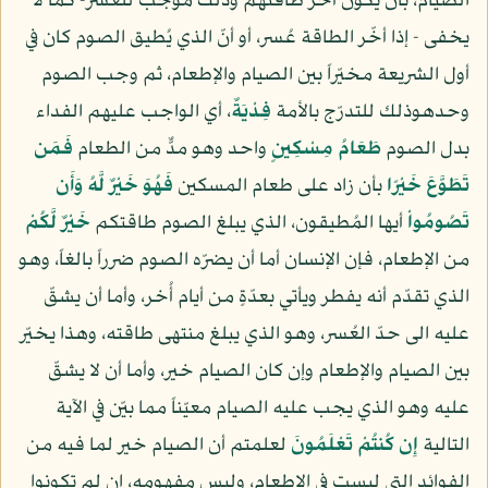
الصيام، بأن يكون آخر طاقتهم وذلك موجب للعسر- كما لا
يخفى - إذا أخّر الطاقة عُسر، أو أنّ الذي يُطيق الصوم كان في
أول الشريعة مخيّراً بين الصيام والإطعام، ثم وجب الصوم
وحدهوذلك للتدرّج بالأمة
فِدْيَةٌ
، أي الواجب عليهم الفداء
بدل الصوم
طَعَامُ مِسْكِينٍ
واحد وهو مدٌّ من الطعام
فَمَن
تَطَوَّعَ خَيْرًا
بأن زاد على طعام المسكين
فَهُوَ خَيْرٌ لَّهُ وَأَن
تَصُومُواْ
أيها المُطيقون، الذي يبلغ الصوم طاقتكم
خَيْرٌ لَّكُمْ
من الإطعام، فإن الإنسان أما أن يضرّه الصوم ضرراً بالغاً، وهو
الذي تقدّم أنه يفطر ويأتي بعدّةٍ من أيام أُخر، وأما أن يشقّ
عليه الى حدّ العُسر، وهو الذي يبلغ منتهى طاقته، وهذا يخيّر
بين الصيام والإطعام وإن كان الصيام خير، وأما أن لا يشقّ
عليه وهو الذي يجب عليه الصيام معيّناً مما بيّن في الآية
التالية
إِن كُنتُمْ تَعْلَمُونَ
لعلمتم أن الصيام خير لما فيه من
الفوائد التي ليست في الإطعام، وليس مفهومه، إن لم تكونوا