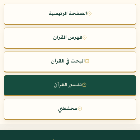
۞
الصفحة الرئيسية
۞
فهرس القرآن
۞
البحث في القرآن
۞
تفسير القرآن
۞
محفظتي