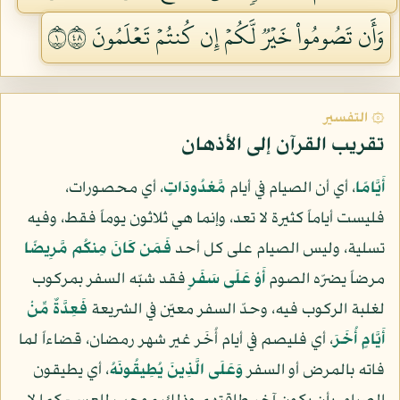
وَأَن تَصُومُواْ خَيۡرٞ لَّكُمۡ إِن كُنتُمۡ تَعۡلَمُونَ ١٨٤
۞ التفسير
تقريب القرآن إلى الأذهان
أَيَّامًا
، أي أن الصيام في أيام
مَّعْدُودَاتٍ
، أي محصورات،
فليست أياماً كثيرة لا تعد، وإنما هي ثلاثون يوماً فقط، وفيه
تسلية، وليس الصيام على كل أحد
فَمَن كَانَ مِنكُم مَّرِيضًا
مرضاً يضرّه الصوم
أَوْ عَلَى سَفَرٍ
فقد شبّه السفر بمركوب
لغلبة الركوب فيه، وحدّ السفر معيّن في الشريعة
فَعِدَّةٌ مِّنْ
أَيَّامٍ أُخَرَ
، أي فليصم في أيام أُخَر غير شهر رمضان، قضاءاً لما
فاته بالمرض أو السفر
وَعَلَى الَّذِينَ يُطِيقُونَهُ
، أي يطيقون