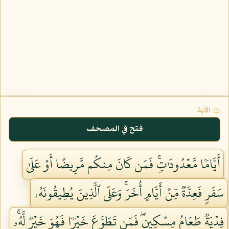
۞ الآية
فتح في المصحف
أَيَّامٗا مَّعۡدُودَٰتٖۚ فَمَن كَانَ مِنكُم مَّرِيضًا أَوۡ عَلَىٰ
سَفَرٖ فَعِدَّةٞ مِّنۡ أَيَّامٍ أُخَرَۚ وَعَلَى ٱلَّذِينَ يُطِيقُونَهُۥ
فِدۡيَةٞ طَعَامُ مِسۡكِينٖۖ فَمَن تَطَوَّعَ خَيۡرٗا فَهُوَ خَيۡرٞ لَّهُۥۚ