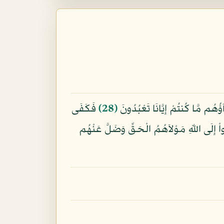
ؤُهُم مَّا كُنتُمْ إِيَّانَا تَعْبُدُونَ
﴿28﴾
فَكَفَى
واْ إِلَى اللّهِ مَوْلاَهُمُ الْحَقِّ وَضَلَّ عَنْهُم