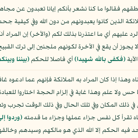
نطقهم فقالوا ما كنا نشعر بأنكم إيانا تعبدون عن مجا
كة الذين كانوا يعبدونهم من دون الله وفي كيفية جحد
 عليهم أي ما اعتذرنا بذلك لكم (والآخر) إن المراد أنكم
 يجوز أن يقع في الآخرة لكونهم ملجئين إلى ترك القبيح
لآية
﴿فكفى بالله شهيدا﴾
أي فاصلا للحكم
﴿بيننا وبينك
ه وهذا إذا كان المراد به الملائكة فإنهم عما ادعوه غاف
ا حس ولا علم وهذا غاية في إلزام الحجة اختاروا للعباد
في ذلك المكان وفي تلك الحال وفي ذلك الوقت تجرب و
ناه تقرأ كل نفس جزاء عملها وجزاء ما قدمته
﴿وردوا إل
أحد فيه الحكم إلا الله الذي هو مالكهم وسيدهم وخالق