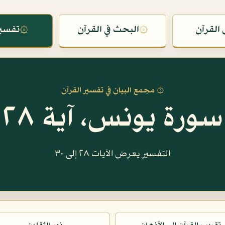
القرآن
۞
البحث في القرآن
۞
تفسير
۞ مجمع البيان في تفسير القرآن
سورة يونس، آية ٢٨
التفسير يعرض الآيات ٢٨ إلى ٣٠