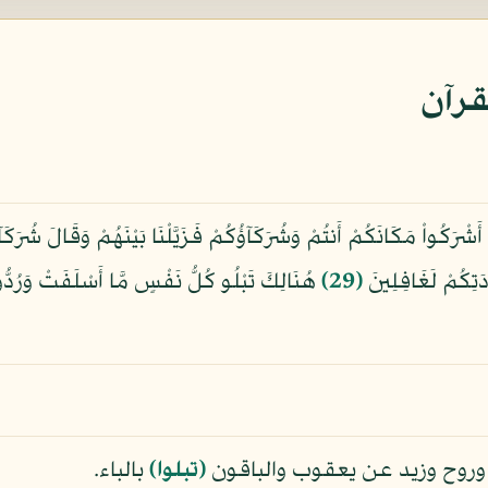
قرآن
ْرَكُواْ مَكَانَكُمْ أَنتُمْ وَشُرَكَآؤُكُمْ فَزَيَّلْنَا بَيْنَهُمْ وَقَالَ شُرَكَآ
ادَتِكُمْ لَغَافِلِينَ
﴿29﴾
هُنَالِكَ تَبْلُو كُلُّ نَفْسٍ مَّا أَسْلَفَتْ وَرُدُّ
م وروح وزيد عن يعقوب والباقون
﴿تبلوا﴾
بالباء.