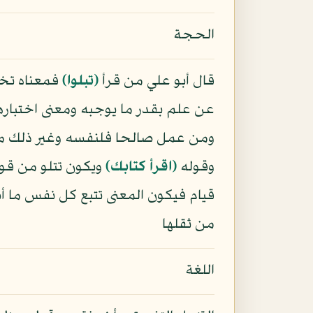
الحجة
قال أبو علي من قرأ
﴿تبلوا﴾
فمعناه تختب
عن علم بقدر ما يوجبه ومعنى اختباره
ومن عمل صالحا فلنفسه وغير ذلك من ال
وقوله
﴿اقرأ كتابك﴾
ويكون تتلو من قوله
قيام فيكون المعنى تتبع كل نفس ما أ
من ثقلها
اللغة