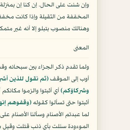
وإن شئت على الحال. إن كنا إن بمنزلة
المخففة من الثقيلة وإذا كانت مخففة م
وهنالك منصوب بتبلو إلا أنه غير متمكن
المعنى
ولما تقدم ذكر الجزاء بين سبحانه وق
أوب إلى الموقف
﴿ثم نقول للذين أشر
وشركاؤكم﴾
أي أثبتوا والزموا مكانكم
أثبتوا حتى تسألوا كقوله
﴿وقفوهم إنه
لما عبدتم الأصنام وسألنا الأصنام ع
الموءودة سئلت بأي ذنب قتلت وقيل معن