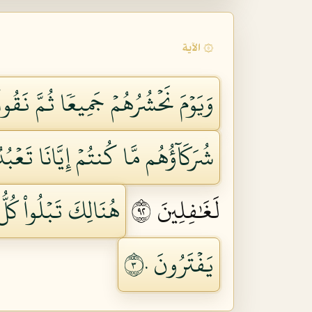
۞ الآية
وَيَوۡمَ نَحۡشُرُهُمۡ جَمِيعٗا ثُمَّ نَقُولُ
شُرَكَآؤُهُم مَّا كُنتُمۡ إِيَّانَا تَعۡبُد
لَغَٰفِلِينَ ٢٩
هُنَالِكَ تَبۡلُواْ كُلُّ
يَفۡتَرُونَ ٣٠