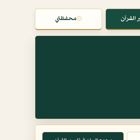
 القرآن
۞
محفظتي