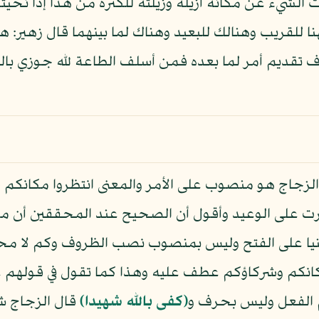
الشيء عن مكانه أزيله وزيلته للكثرة من هذا إذا نحيته 
 للقريب وهنالك للبعيد وهناك لما بينهما قال زهير: هن
سلاف تقديم أمر لما بعده فمن أسلف الطاعة لله جوزي 
زجاج هو منصوب على الأمر والمعنى انتظروا مكانكم 
 على الوعيد وأقول أن الصحيح عند المحققين أن مك
بنيا على الفتح وليس بمنصوب نصب الظروف وكم لا مح
مكانكم وشركاؤكم عطف عليه وهذا كما تقول في قولهم 
 الفعل وليس بحرف و
﴿كفى بالله شهيدا﴾
قال الزجاج ش