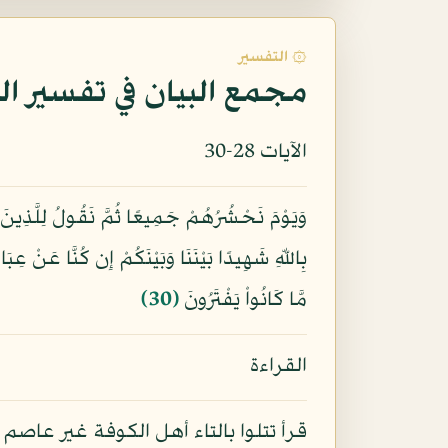
۞ التفسير
مجمع البيان في تفسير ال
الآيات 28-30
وَيَوْمَ نَحْشُرُهُمْ جَمِيعًا ثُمَّ نَقُولُ لِلَّذِينَ أَش
بِاللّهِ شَهِيدًا بَيْنَنَا وَبَيْنَكُمْ إِن كُنَّا عَنْ عِبَ
مَّا كَانُواْ يَفْتَرُونَ
﴿30﴾
القراءة
قرأ تتلوا بالتاء أهل الكوفة غير عاص