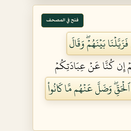
فتح في المصحف
زَيَّلۡنَا بَيۡنَهُمۡۖ وَقَالَ
كُمۡ إِن كُنَّا عَنۡ عِبَادَتِكُمۡ
 ٱلۡحَقِّۖ وَضَلَّ عَنۡهُم مَّا كَانُواْ