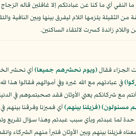
 ما النفي أي ما كنا عن عبادتكم إلا غافلين قاله الزج
ن الثقيلة يلزمها اللام ليفرق بينها وبين النافية والتق
 واللام زائدة كسرت لالتقاء الساكنين.
ت الجزاء فقال
﴿ويوم نحشرهم جميعا﴾
أي نحشر الخل
كوا﴾
في عبادتهم مع الله غيره وفي أموالهم فقالوا هذا لله
 أنتم مع شركائكم يعني الأوثان فقد صحبتموهم في الد
م مسئولون﴾
﴿فزيلنا بينهم﴾
أي فميزنا وفرقنا بينهم ف
لى حدة لما عبدتم وبأي سبب عبدتم وهذا سؤال تقريع و
اه فزيلنا بينهم وبين الأوثان فتبرأ منهم الشركاء وا