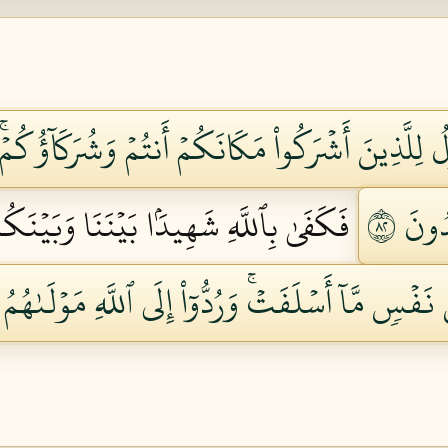
 لِلَّذِينَ أَشۡرَكُواْ مَكَانَكُمۡ أَنتُمۡ وَشُرَكَآؤُكُمۡۚ فَ
ُونَ ٢٨
فَكَفَىٰ بِٱللَّهِ شَهِيدَۢا بَيۡنَنَا وَبَيۡنَ
 نَفۡسٖ مَّآ أَسۡلَفَتۡۚ وَرُدُّوٓاْ إِلَى ٱللَّهِ مَوۡلَىٰهُمُ