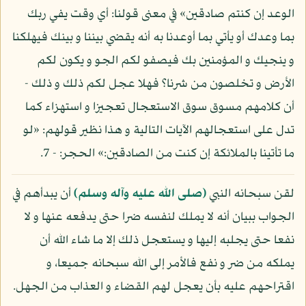
الوعد إن كنتم صادقين» في معنى قولنا: أي وقت يفي ربك
بما وعدك أو يأتي بما أوعدنا به أنه يقضي بيننا و بينك فيهلكنا
و ينجيك و المؤمنين بك فيصفو لكم الجو و يكون لكم
الأرض و تخلصون من شرنا؟ فهلا عجل لكم ذلك و ذلك -
أن كلامهم مسوق سوق الاستعجال تعجيزا و استهزاء كما
تدل على استعجالهم الآيات التالية و هذا نظير قولهم: «لو
ما تأتينا بالملائكة إن كنت من الصادقين:» الحجر: - 7.
لقن سبحانه النبي
(صلى الله عليه وآله وسلم)
أن يبدأهم في
الجواب ببيان أنه لا يملك لنفسه ضرا حتى يدفعه عنها و لا
نفعا حتى يجلبه إليها و يستعجل ذلك إلا ما شاء الله أن
يملكه من ضر و نفع فالأمر إلى الله سبحانه جميعا، و
اقتراحهم عليه بأن يعجل لهم القضاء و العذاب من الجهل.