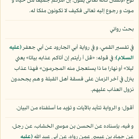
نوع الإنسان كأنه تعالى يقول: إن أمركم جميعا من حياة و
موت و رجوع إليه تعالى فكيف لا تكونون ملكا له.
بحث روائي
في تفسير القمي، و في رواية أبي الجارود عن أبي جعفر
(عليه
السلام)
: في قوله: «قل أ رأيتم إن أتاكم عذابه بياتا» يعني
ليلا» أو نهارا ما ذا يستعجل منه المجرمون» فهذا عذاب
ينزل في آخر الزمان على فسقة أهل القبلة و هم يجحدون
نزول العذاب عليهم.
أقول: و الرواية تتأيد بالآيات و تؤيد ما أسلفناه من البيان.
و فيه، بإسناده عن الحسن بن موسى الخشاب، عن رجل،
عن حماد بن عيسى عمن رواه، عن أبي عبد الله
(عليه