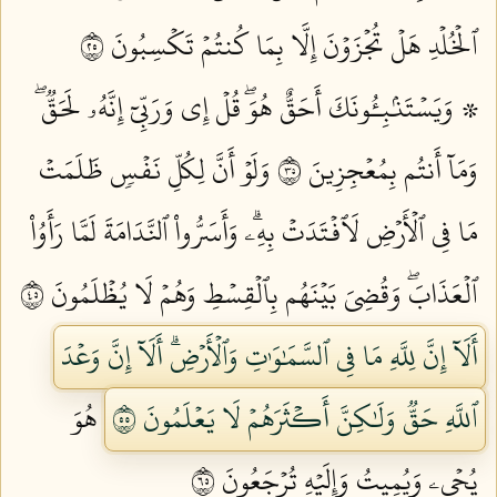
ٱلۡخُلۡدِ هَلۡ تُجۡزَوۡنَ إِلَّا بِمَا كُنتُمۡ تَكۡسِبُونَ ٥٢
۞ وَيَسۡتَنۢبِـُٔونَكَ أَحَقٌّ هُوَۖ قُلۡ إِي وَرَبِّيٓ إِنَّهُۥ لَحَقّٞۖ
وَمَآ أَنتُم بِمُعۡجِزِينَ ٥٣
وَلَوۡ أَنَّ لِكُلِّ نَفۡسٖ ظَلَمَتۡ
مَا فِي ٱلۡأَرۡضِ لَٱفۡتَدَتۡ بِهِۦۗ وَأَسَرُّواْ ٱلنَّدَامَةَ لَمَّا رَأَوُاْ
ٱلۡعَذَابَۖ وَقُضِيَ بَيۡنَهُم بِٱلۡقِسۡطِ وَهُمۡ لَا يُظۡلَمُونَ ٥٤
أَلَآ إِنَّ لِلَّهِ مَا فِي ٱلسَّمَٰوَٰتِ وَٱلۡأَرۡضِۗ أَلَآ إِنَّ وَعۡدَ
ٱللَّهِ حَقّٞ وَلَٰكِنَّ أَكۡثَرَهُمۡ لَا يَعۡلَمُونَ ٥٥
هُوَ
يُحۡيِۦ وَيُمِيتُ وَإِلَيۡهِ تُرۡجَعُونَ ٥٦