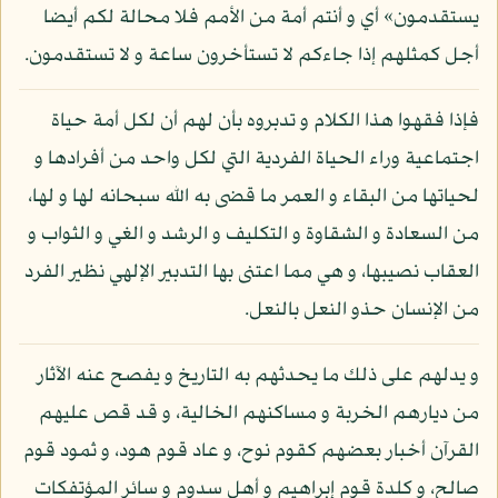
يستقدمون» أي و أنتم أمة من الأمم فلا محالة لكم أيضا
أجل كمثلهم إذا جاءكم لا تستأخرون ساعة و لا تستقدمون.
فإذا فقهوا هذا الكلام و تدبروه بأن لهم أن لكل أمة حياة
اجتماعية وراء الحياة الفردية التي لكل واحد من أفرادها و
لحياتها من البقاء و العمر ما قضى به الله سبحانه لها و لها،
من السعادة و الشقاوة و التكليف و الرشد و الغي و الثواب و
العقاب نصيبها، و هي مما اعتنى بها التدبير الإلهي نظير الفرد
من الإنسان حذو النعل بالنعل.
و يدلهم على ذلك ما يحدثهم به التاريخ و يفصح عنه الآثار
من ديارهم الخربة و مساكنهم الخالية، و قد قص عليهم
القرآن أخبار بعضهم كقوم نوح، و عاد قوم هود، و ثمود قوم
صالح، و كلدة قوم إبراهيم و أهل سدوم و سائر المؤتفكات