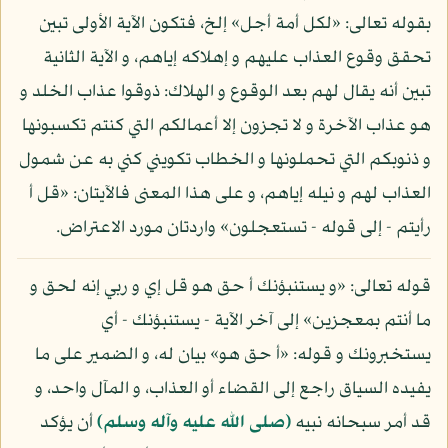
بقوله تعالى: «لكل أمة أجل» إلخ، فتكون الآية الأولى تبين
تحقق وقوع العذاب عليهم و إهلاكه إياهم، و الآية الثانية
تبين أنه يقال لهم بعد الوقوع و الهلاك: ذوقوا عذاب الخلد و
هو عذاب الآخرة و لا تجزون إلا أعمالكم التي كنتم تكسبونها
و ذنوبكم التي تحملونها و الخطاب تكويني كني به عن شمول
العذاب لهم و نيله إياهم، و على هذا المعنى فالآيتان: «قل أ
رأيتم - إلى قوله - تستعجلون» واردتان مورد الاعتراض.
قوله تعالى: «و يستنبؤنك أ حق هو قل إي و ربي إنه لحق و
ما أنتم بمعجزين» إلى آخر الآية - يستنبؤنك - أي
يستخبرونك و قوله: «أ حق هو» بيان له، و الضمير على ما
يفيده السياق راجع إلى القضاء أو العذاب، و المآل واحد، و
قد أمر سبحانه نبيه
(صلى الله عليه وآله وسلم)
أن يؤكد