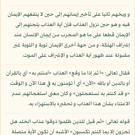
و وبخهم ثانيا على تأخير إيمانهم إلى حين لا ينفعهم الإيمان
فيه و هو حين نزول العذاب فإن آية العذاب يلجئهم إلى
الإيمان قطعا على ما هو المجرب من إيمان الإنسان عند
إشراف الهلكة، و من جهة أخرى الإيمان توبة و التوبة غير
مقبولة عند ظهور آية العذاب و الإشراف على الموت.
فقال تعالى: «أ ثم إذا ما وقع» العذاب «آمنتم به» أي بالقرآن
أو بالدين أو بالله «الآن» أي أ تؤمنون به في هذا الآن و الوقت
«و قد كنتم به تستعجلون» و كان معنى استعجالهم عدم
الاعتناء بشأن هذا العذاب و تحقيره بالاستهزاء به.
قوله تعالى: «ثم قيل للذين ظلموا ذوقوا عذاب الخلد هل
تجزون إلا بما كنتم تكسبون» الأشبه أن تكون الآية متصلة