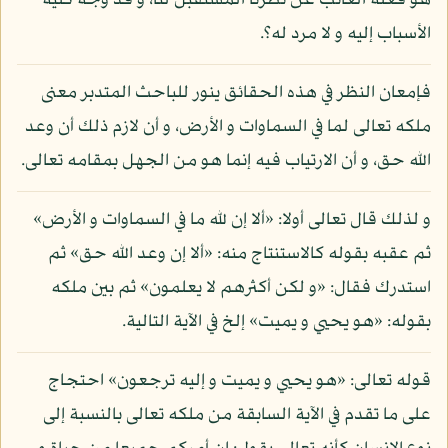
هو فعله الغائب عن نظرنا المستقبل لنا، و قد وجه كلية
الأسباب إليه و لا مرد له؟.
فإمعان النظر في هذه الحقائق ينور للباحث المتدبر معنى
ملكه تعالى لما في السماوات و الأرض، و أن لازم ذلك أن وعد
الله حق، و أن الارتياب فيه إنما هو من الجهل بمقامه تعالى.
و لذلك قال تعالى أولا: «ألا إن لله ما في السماوات و الأرض»
ثم عقبه بقوله كالاستنتاج منه: «ألا إن وعد الله حق» ثم
استدرك فقال: «و لكن أكثرهم لا يعلمون» ثم بين ملكه
بقوله: «هو يحيي و يميت» إلخ في الآية التالية.
قوله تعالى: «هو يحيي و يميت و إليه ترجعون» احتجاج
على ما تقدم في الآية السابقة من ملكه تعالى بالنسبة إلى