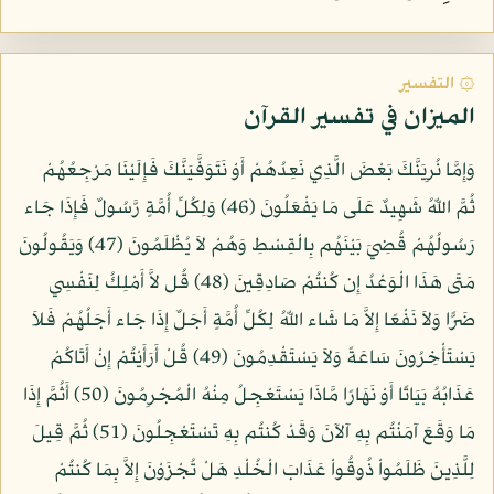
۞ التفسير
الميزان في تفسير القرآن
وَإِمَّا نُرِيَنَّكَ بَعْضَ الَّذِي نَعِدُهُمْ أَوْ نَتَوَفَّيَنَّكَ فَإِلَيْنَا مَرْجِعُهُمْ
ثُمَّ اللّهُ شَهِيدٌ عَلَى مَا يَفْعَلُونَ (46) وَلِكُلِّ أُمَّةٍ رَّسُولٌ فَإِذَا جَاء
رَسُولُهُمْ قُضِيَ بَيْنَهُم بِالْقِسْطِ وَهُمْ لاَ يُظْلَمُونَ (47) وَيَقُولُونَ
مَتَى هَذَا الْوَعْدُ إِن كُنتُمْ صَادِقِينَ (48) قُل لاَّ أَمْلِكُ لِنَفْسِي
ضَرًّا وَلاَ نَفْعًا إِلاَّ مَا شَاء اللّهُ لِكُلِّ أُمَّةٍ أَجَلٌ إِذَا جَاء أَجَلُهُمْ فَلاَ
يَسْتَأْخِرُونَ سَاعَةً وَلاَ يَسْتَقْدِمُونَ (49) قُلْ أَرَأَيْتُمْ إِنْ أَتَاكُمْ
عَذَابُهُ بَيَاتًا أَوْ نَهَارًا مَّاذَا يَسْتَعْجِلُ مِنْهُ الْمُجْرِمُونَ (50) أَثُمَّ إِذَا
مَا وَقَعَ آمَنْتُم بِهِ آلآنَ وَقَدْ كُنتُم بِهِ تَسْتَعْجِلُونَ (51) ثُمَّ قِيلَ
لِلَّذِينَ ظَلَمُواْ ذُوقُواْ عَذَابَ الْخُلْدِ هَلْ تُجْزَوْنَ إِلاَّ بِمَا كُنتُمْ