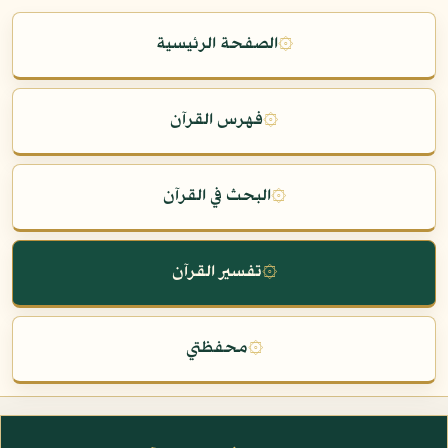
۞
الصفحة الرئيسية
۞
فهرس القرآن
۞
البحث في القرآن
۞
تفسير القرآن
۞
محفظتي