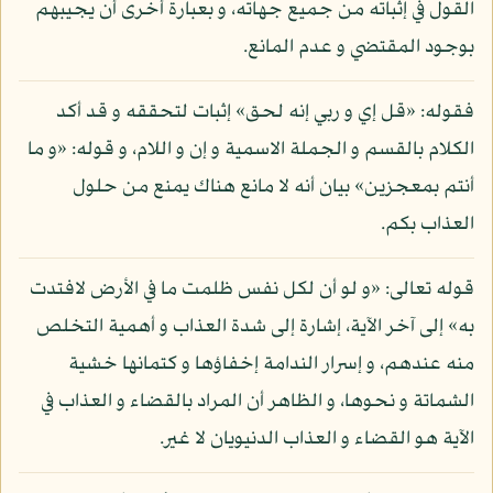
القول في إثباته من جميع جهاته، و بعبارة أخرى أن يجيبهم
بوجود المقتضي و عدم المانع.
فقوله: «قل إي و ربي إنه لحق» إثبات لتحققه و قد أكد
الكلام بالقسم و الجملة الاسمية و إن و اللام، و قوله: «و ما
أنتم بمعجزين» بيان أنه لا مانع هناك يمنع من حلول
العذاب بكم.
قوله تعالى: «و لو أن لكل نفس ظلمت ما في الأرض لافتدت
به» إلى آخر الآية، إشارة إلى شدة العذاب و أهمية التخلص
منه عندهم، و إسرار الندامة إخفاؤها و كتمانها خشية
الشماتة و نحوها، و الظاهر أن المراد بالقضاء و العذاب في
الآية هو القضاء و العذاب الدنيويان لا غير.