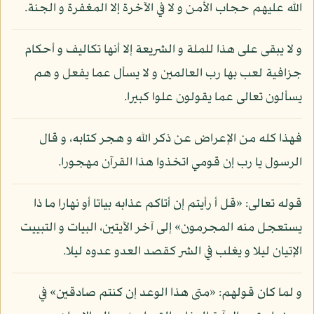
الله عليهم حجاب الأمن و لا في الآخرة إلا المغفرة و الجنة.
و لا يبقى على هذا للملة و الشريعة إلا أنها تكاليف و أحكام
جزافية لعب بها رب العالمين و لا يسأل عما يفعل و هم
يسألون تعالى عما يقولون علوا كبيرا.
فهذا كله من الإعراض عن ذكر الله و هجر كتابه، و قال
الرسول يا رب إن قومي اتخذوا هذا القرآن مهجورا.
قوله تعالى: «قل أ رأيتم إن أتاكم عذابه بياتا أو نهارا ما ذا
يستعجل منه المجرمون» إلى آخر الآيتين، البيات و التبييت
الإتيان ليلا و يغلب في الشر كقصد العدو عدوه ليلا.
و لما كان قولهم: «متى هذا الوعد إن كنتم صادقين» في