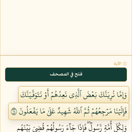
۞ الآية
فتح في المصحف
وَإِمَّا نُرِيَنَّكَ بَعۡضَ ٱلَّذِي نَعِدُهُمۡ أَوۡ نَتَوَفَّيَنَّكَ
فَإِلَيۡنَا مَرۡجِعُهُمۡ ثُمَّ ٱللَّهُ شَهِيدٌ عَلَىٰ مَا يَفۡعَلُونَ ٤٦
وَلِكُلِّ أُمَّةٖ رَّسُولٞۖ فَإِذَا جَآءَ رَسُولُهُمۡ قُضِيَ بَيۡنَهُم