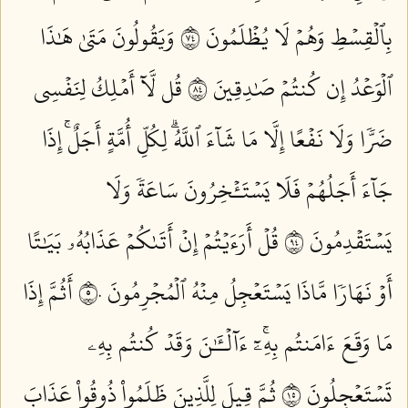
بِٱلۡقِسۡطِ وَهُمۡ لَا يُظۡلَمُونَ ٤٧
وَيَقُولُونَ مَتَىٰ هَٰذَا
ٱلۡوَعۡدُ إِن كُنتُمۡ صَٰدِقِينَ ٤٨
قُل لَّآ أَمۡلِكُ لِنَفۡسِي
ضَرّٗا وَلَا نَفۡعًا إِلَّا مَا شَآءَ ٱللَّهُۗ لِكُلِّ أُمَّةٍ أَجَلٌۚ إِذَا
جَآءَ أَجَلُهُمۡ فَلَا يَسۡتَـٔۡخِرُونَ سَاعَةٗ وَلَا
يَسۡتَقۡدِمُونَ ٤٩
قُلۡ أَرَءَيۡتُمۡ إِنۡ أَتَىٰكُمۡ عَذَابُهُۥ بَيَٰتًا
أَوۡ نَهَارٗا مَّاذَا يَسۡتَعۡجِلُ مِنۡهُ ٱلۡمُجۡرِمُونَ ٥٠
أَثُمَّ إِذَا
مَا وَقَعَ ءَامَنتُم بِهِۦٓۚ ءَآلۡـَٰٔنَ وَقَدۡ كُنتُم بِهِۦ
تَسۡتَعۡجِلُونَ ٥١
ثُمَّ قِيلَ لِلَّذِينَ ظَلَمُواْ ذُوقُواْ عَذَابَ