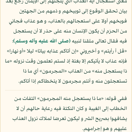
معنى استعجال آية العذاب التي يلجئهم إلى الإيمان رجع بعد
بيان تحقق الوقوع إلى توبيخهم و ذمهم من الجهتين
فوبخهم أولا على استعجالهم بالعذاب، و هو عذاب فجائي
من الحزم أن يكون الإنسان منه على حذر لا أن يستعجل
فيه فقال تعالى ملقنا لنبيه
(صلى الله عليه وآله وسلم)
:
«قل أ رأيتم» و أخبروني «إن أتاكم عذابه بياتا» ليلا «أو نهارا»
فإنه عذاب لا يأتيكم إلا بغتة إذ لستم تعلمون وقت نزوله «ما
ذا يستعجل منه» من العذاب «المجرمون» أي ما ذا
تستعجلون منه و أنتم مجرمون لا يتخطاكم إذا أتاكم.
ففي قوله: «ما ذا يستعجل منه المجرمون» التفات من
الخطاب إلى الغيبة و كان النكتة فيه رعاية حالهم أن لا
يشافهوا بصريح الشر و ليكون تعرضا لملاك نزول العذاب
عليهم و هو إجرامهم.