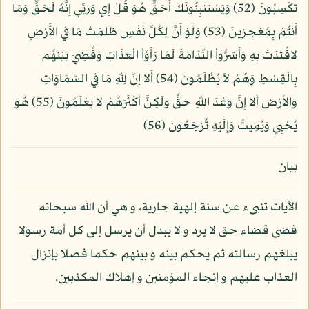
تَكْسِبُونَ (52) وَيَسْتَنبِئُونَكَ أَحَقٌّ هُوَ قُلْ إِي وَرَبِّي إِنَّهُ لَحَقٌّ وَمَا
أَنتُمْ بِمُعْجِزِينَ (53) وَلَوْ أَنَّ لِكُلِّ نَفْسٍ ظَلَمَتْ مَا فِي الأَرْضِ
لاَفْتَدَتْ بِهِ وَأَسَرُّواْ النَّدَامَةَ لَمَّا رَأَوُاْ الْعَذَابَ وَقُضِيَ بَيْنَهُم
بِالْقِسْطِ وَهُمْ لاَ يُظْلَمُونَ (54) أَلا إِنَّ لِلّهِ مَا فِي السَّمَاوَاتِ
وَالأَرْضِ أَلاَ إِنَّ وَعْدَ اللّهِ حَقٌّ وَلَكِنَّ أَكْثَرَهُمْ لاَ يَعْلَمُونَ (55) هُوَ
يُحْيِي وَيُمِيتُ وَإِلَيْهِ تُرْجَعُونَ (56)
بيان
الآيات تنبىء عن سنة إلهية جارية، و هي أن الله سبحانه
قضى قضاء حق لا يرد و لا يبدل أن يرسل إلى كل أمة رسولا
يبلغهم رسالته ثم يحكم بينه و بينهم حكما فصلا بإنزال
العذاب عليهم و إنجاء المؤمنين و إهلاك المكذبين.