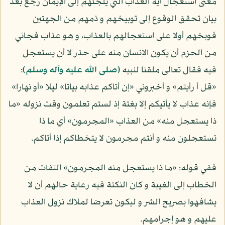
معنى استعجال آية العذاب التي يلجئهم إلى الإيمان رجع بعد
بيان تحقق الوقوع إلى توبيخهم و ذمهم من الجهتين
فوبخهم أولا على استعجالهم بالعذاب، و هو عذاب فجائي
من الحزم أن يكون الإنسان منه على حذر لا أن يستعجل
فيه فقال تعالى ملقنا لنبيه
(صلى الله عليه وآله وسلم)
:
«قل أ رأيتم» و أخبروني «إن أتاكم عذابه بياتا» ليلا «أو نهارا»
فإنه عذاب لا يأتيكم إلا بغتة إذ لستم تعلمون وقت نزوله «ما
ذا يستعجل منه» من العذاب «المجرمون» أي ما ذا
تستعجلون منه و أنتم مجرمون لا يتخطاكم إذا أتاكم.
ففي قوله: «ما ذا يستعجل منه المجرمون» التفات من
الخطاب إلى الغيبة و كان النكتة فيه رعاية حالهم أن لا
يشافهوا بصريح الشر و ليكون تعرضا لملاك نزول العذاب
عليهم و هو إجرامهم.