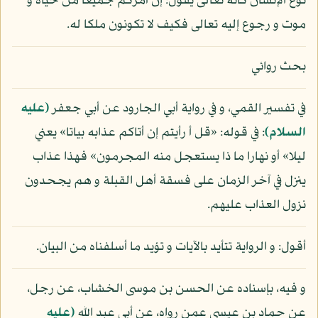
نوع الإنسان كأنه تعالى يقول: إن أمركم جميعا من حياة و
موت و رجوع إليه تعالى فكيف لا تكونون ملكا له.
بحث روائي
في تفسير القمي، و في رواية أبي الجارود عن أبي جعفر
(عليه
السلام)
: في قوله: «قل أ رأيتم إن أتاكم عذابه بياتا» يعني
ليلا» أو نهارا ما ذا يستعجل منه المجرمون» فهذا عذاب
ينزل في آخر الزمان على فسقة أهل القبلة و هم يجحدون
نزول العذاب عليهم.
أقول: و الرواية تتأيد بالآيات و تؤيد ما أسلفناه من البيان.
و فيه، بإسناده عن الحسن بن موسى الخشاب، عن رجل،
عن حماد بن عيسى عمن رواه، عن أبي عبد الله
(عليه