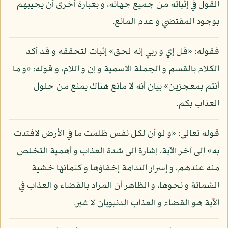
القول في إثباته من جميع جهاته، و بعبارة أخرى أن يجيبهم
بوجود المقتضي و عدم المانع.
فقوله: «قل إي و ربي إنه لحق» إثبات لتحققه و قد أكد
الكلام بالقسم و الجملة الاسمية و إن و اللام، و قوله: «و ما
أنتم بمعجزين» بيان أنه لا مانع هناك يمنع من حلول
العذاب بكم.
قوله تعالى: «و لو أن لكل نفس ظلمت ما في الأرض لافتدت
به» إلى آخر الآية، إشارة إلى شدة العذاب و أهمية التخلص
منه عندهم، و إسرار الندامة إخفاؤها و كتمانها خشية
الشماتة و نحوها، و الظاهر أن المراد بالقضاء و العذاب في
الآية هو القضاء و العذاب الدنيويان لا غير.