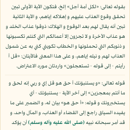
بقوله تعالى: «لكل أمة أجل» إلخ، فتكون الآية الأولى تبين
تحقق وقوع العذاب عليهم و إهلاكه إياهم، و الآية الثانية
تبين أنه يقال لهم بعد الوقوع و الهلاك: ذوقوا عذاب الخلد و
هو عذاب الآخرة و لا تجزون إلا أعمالكم التي كنتم تكسبونها
و ذنوبكم التي تحملونها و الخطاب تكويني كني به عن شمول
العذاب لهم و نيله إياهم، و على هذا المعنى فالآيتان: «قل أ
رأيتم - إلى قوله - تستعجلون» واردتان مورد الاعتراض.
قوله تعالى: «و يستنبؤنك أ حق هو قل إي و ربي إنه لحق و
ما أنتم بمعجزين» إلى آخر الآية - يستنبؤنك - أي
يستخبرونك و قوله: «أ حق هو» بيان له، و الضمير على ما
يفيده السياق راجع إلى القضاء أو العذاب، و المآل واحد، و
قد أمر سبحانه نبيه
(صلى الله عليه وآله وسلم)
أن يؤكد