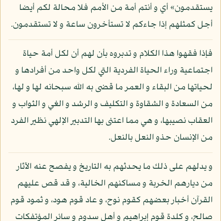
يستقدمون» أي و أنتم أمة من الأمم فلا محالة لكم أيضا
أجل كمثلهم إذا جاءكم لا تستأخرون ساعة و لا تستقدمون.
فإذا فقهوا هذا الكلام و تدبروه بأن لهم أن لكل أمة حياة
اجتماعية وراء الحياة الفردية التي لكل واحد من أفرادها و
لحياتها من البقاء و العمر ما قضى به الله سبحانه لها و لها،
من السعادة و الشقاوة و التكليف و الرشد و الغي و الثواب و
العقاب نصيبها، و هي مما اعتنى بها التدبير الإلهي نظير الفرد
من الإنسان حذو النعل بالنعل.
و يدلهم على ذلك ما يحدثهم به التاريخ و يفصح عنه الآثار
من ديارهم الخربة و مساكنهم الخالية، و قد قص عليهم
القرآن أخبار بعضهم كقوم نوح، و عاد قوم هود، و ثمود قوم
صالح، و كلدة قوم إبراهيم و أهل سدوم و سائر المؤتفكات