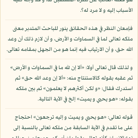
هو فعله الغائب عن نظرنا المستقبل لنا، و قد وجه كلية
الأسباب إليه و لا مرد له؟.
فإمعان النظر في هذه الحقائق ينور للباحث المتدبر معنى
ملكه تعالى لما في السماوات و الأرض، و أن لازم ذلك أن وعد
الله حق، و أن الارتياب فيه إنما هو من الجهل بمقامه تعالى.
و لذلك قال تعالى أولا: «ألا إن لله ما في السماوات و الأرض»
ثم عقبه بقوله كالاستنتاج منه: «ألا إن وعد الله حق» ثم
استدرك فقال: «و لكن أكثرهم لا يعلمون» ثم بين ملكه
بقوله: «هو يحيي و يميت» إلخ في الآية التالية.
قوله تعالى: «هو يحيي و يميت و إليه ترجعون» احتجاج
على ما تقدم في الآية السابقة من ملكه تعالى بالنسبة إلى