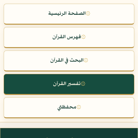
۞
الصفحة الرئيسية
۞
فهرس القرآن
۞
البحث في القرآن
۞
تفسير القرآن
۞
محفظتي