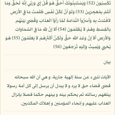
تَكْسِبُونَ (52) وَيَسْتَنبِئُونَكَ أَحَقٌّ هُوَ قُلْ إِي وَرَبِّي إِنَّهُ لَحَقٌّ وَمَا
أَنتُمْ بِمُعْجِزِينَ (53) وَلَوْ أَنَّ لِكُلِّ نَفْسٍ ظَلَمَتْ مَا فِي الأَرْضِ
لاَفْتَدَتْ بِهِ وَأَسَرُّواْ النَّدَامَةَ لَمَّا رَأَوُاْ الْعَذَابَ وَقُضِيَ بَيْنَهُم
بِالْقِسْطِ وَهُمْ لاَ يُظْلَمُونَ (54) أَلا إِنَّ لِلّهِ مَا فِي السَّمَاوَاتِ
وَالأَرْضِ أَلاَ إِنَّ وَعْدَ اللّهِ حَقٌّ وَلَكِنَّ أَكْثَرَهُمْ لاَ يَعْلَمُونَ (55) هُوَ
يُحْيِي وَيُمِيتُ وَإِلَيْهِ تُرْجَعُونَ (56)
بيان
الآيات تنبىء عن سنة إلهية جارية، و هي أن الله سبحانه
قضى قضاء حق لا يرد و لا يبدل أن يرسل إلى كل أمة رسولا
يبلغهم رسالته ثم يحكم بينه و بينهم حكما فصلا بإنزال
العذاب عليهم و إنجاء المؤمنين و إهلاك المكذبين.