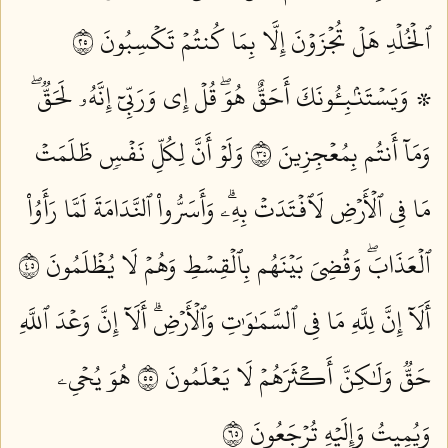
ٱلۡخُلۡدِ هَلۡ تُجۡزَوۡنَ إِلَّا بِمَا كُنتُمۡ تَكۡسِبُونَ ٥٢
۞ وَيَسۡتَنۢبِـُٔونَكَ أَحَقٌّ هُوَۖ قُلۡ إِي وَرَبِّيٓ إِنَّهُۥ لَحَقّٞۖ
وَمَآ أَنتُم بِمُعۡجِزِينَ ٥٣
وَلَوۡ أَنَّ لِكُلِّ نَفۡسٖ ظَلَمَتۡ
مَا فِي ٱلۡأَرۡضِ لَٱفۡتَدَتۡ بِهِۦۗ وَأَسَرُّواْ ٱلنَّدَامَةَ لَمَّا رَأَوُاْ
ٱلۡعَذَابَۖ وَقُضِيَ بَيۡنَهُم بِٱلۡقِسۡطِ وَهُمۡ لَا يُظۡلَمُونَ ٥٤
أَلَآ إِنَّ لِلَّهِ مَا فِي ٱلسَّمَٰوَٰتِ وَٱلۡأَرۡضِۗ أَلَآ إِنَّ وَعۡدَ ٱللَّهِ
حَقّٞ وَلَٰكِنَّ أَكۡثَرَهُمۡ لَا يَعۡلَمُونَ ٥٥
هُوَ يُحۡيِۦ
وَيُمِيتُ وَإِلَيۡهِ تُرۡجَعُونَ ٥٦