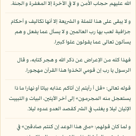
الله عليهم حجاب الأمن و لا في الآخرة إلا المغفرة و الجنة.
و لا يبقى على هذا للملة و الشريعة إلا أنها تكاليف و أحكام
جزافية لعب بها رب العالمين و لا يسأل عما يفعل و هم
يسألون تعالى عما يقولون علوا كبيرا.
فهذا كله من الإعراض عن ذكر الله و هجر كتابه، و قال
الرسول يا رب إن قومي اتخذوا هذا القرآن مهجورا.
قوله تعالى: «قل أ رأيتم إن أتاكم عذابه بياتا أو نهارا ما ذا
يستعجل منه المجرمون» إلى آخر الآيتين، البيات و التبييت
الإتيان ليلا و يغلب في الشر كقصد العدو عدوه ليلا.
و لما كان قولهم: «متى هذا الوعد إن كنتم صادقين» في