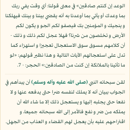
الوعد إن كنتم صادقين» في معنى قولنا: أي وقت يفي ربك
بما وعدك أو يأتي بما أوعدنا به أنه يقضي بيننا و بينك فيهلكنا
و ينجيك و المؤمنين بك فيصفو لكم الجو و يكون لكم
الأرض و تخلصون من شرنا؟ فهلا عجل لكم ذلك و ذلك -
أن كلامهم مسوق سوق الاستعجال تعجيزا و استهزاء كما
تدل على استعجالهم الآيات التالية و هذا نظير قولهم: «لو
ما تأتينا بالملائكة إن كنت من الصادقين:» الحجر: - 7.
لقن سبحانه النبي
(صلى الله عليه وآله وسلم)
أن يبدأهم في
الجواب ببيان أنه لا يملك لنفسه ضرا حتى يدفعه عنها و لا
نفعا حتى يجلبه إليها و يستعجل ذلك إلا ما شاء الله أن
يملكه من ضر و نفع فالأمر إلى الله سبحانه جميعا، و
اقتراحهم عليه بأن يعجل لهم القضاء و العذاب من الجهل.