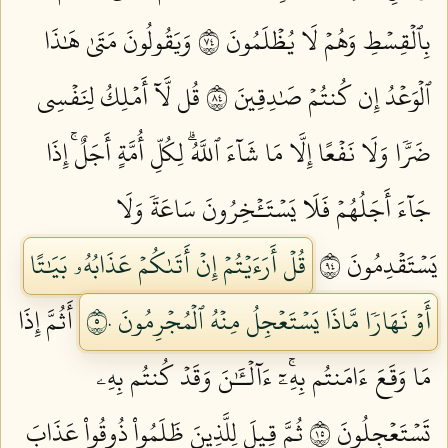
بِٱلۡقِسۡطِ وَهُمۡ لَا يُظۡلَمُونَ ٤٧
وَيَقُولُونَ مَتَىٰ هَٰذَا
ٱلۡوَعۡدُ إِن كُنتُمۡ صَٰدِقِينَ ٤٨
قُل لَّآ أَمۡلِكُ لِنَفۡسِي
ضَرّٗا وَلَا نَفۡعًا إِلَّا مَا شَآءَ ٱللَّهُۗ لِكُلِّ أُمَّةٍ أَجَلٌۚ إِذَا
جَآءَ أَجَلُهُمۡ فَلَا يَسۡتَـٔۡخِرُونَ سَاعَةٗ وَلَا
يَسۡتَقۡدِمُونَ ٤٩
قُلۡ أَرَءَيۡتُمۡ إِنۡ أَتَىٰكُمۡ عَذَابُهُۥ بَيَٰتًا
أَوۡ نَهَارٗا مَّاذَا يَسۡتَعۡجِلُ مِنۡهُ ٱلۡمُجۡرِمُونَ ٥٠
أَثُمَّ إِذَا
مَا وَقَعَ ءَامَنتُم بِهِۦٓۚ ءَآلۡـَٰٔنَ وَقَدۡ كُنتُم بِهِۦ
تَسۡتَعۡجِلُونَ ٥١
ثُمَّ قِيلَ لِلَّذِينَ ظَلَمُواْ ذُوقُواْ عَذَابَ