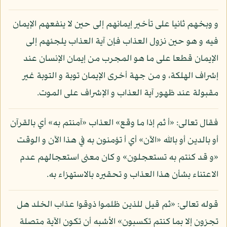
و وبخهم ثانيا على تأخير إيمانهم إلى حين لا ينفعهم الإيمان
فيه و هو حين نزول العذاب فإن آية العذاب يلجئهم إلى
الإيمان قطعا على ما هو المجرب من إيمان الإنسان عند
إشراف الهلكة، و من جهة أخرى الإيمان توبة و التوبة غير
مقبولة عند ظهور آية العذاب و الإشراف على الموت.
فقال تعالى: «أ ثم إذا ما وقع» العذاب «آمنتم به» أي بالقرآن
أو بالدين أو بالله «الآن» أي أ تؤمنون به في هذا الآن و الوقت
«و قد كنتم به تستعجلون» و كان معنى استعجالهم عدم
الاعتناء بشأن هذا العذاب و تحقيره بالاستهزاء به.
قوله تعالى: «ثم قيل للذين ظلموا ذوقوا عذاب الخلد هل
تجزون إلا بما كنتم تكسبون» الأشبه أن تكون الآية متصلة