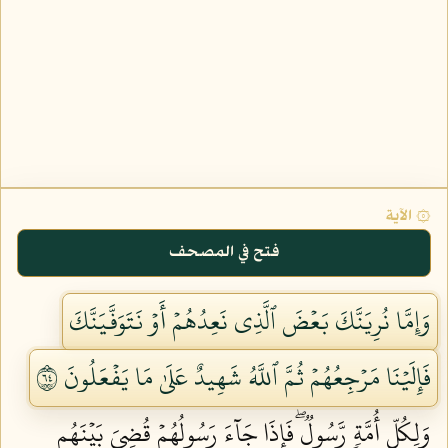
۞ الآية
فتح في المصحف
وَإِمَّا نُرِيَنَّكَ بَعۡضَ ٱلَّذِي نَعِدُهُمۡ أَوۡ نَتَوَفَّيَنَّكَ
فَإِلَيۡنَا مَرۡجِعُهُمۡ ثُمَّ ٱللَّهُ شَهِيدٌ عَلَىٰ مَا يَفۡعَلُونَ ٤٦
وَلِكُلِّ أُمَّةٖ رَّسُولٞۖ فَإِذَا جَآءَ رَسُولُهُمۡ قُضِيَ بَيۡنَهُم