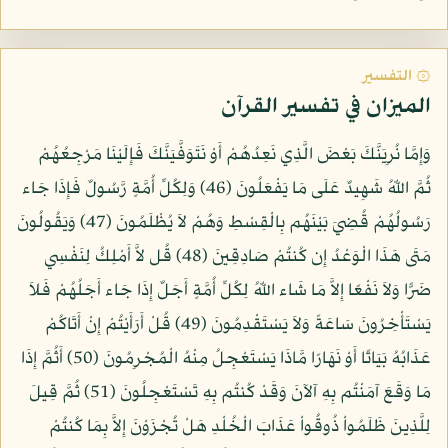
۞ التفسير
الميزان في تفسير القرآن
وَإِمَّا نُرِيَنَّكَ بَعْضَ الَّذِي نَعِدُهُمْ أَوْ نَتَوَفَّيَنَّكَ فَإِلَيْنَا مَرْجِعُهُمْ
ثُمَّ اللّهُ شَهِيدٌ عَلَى مَا يَفْعَلُونَ (46) وَلِكُلِّ أُمَّةٍ رَّسُولٌ فَإِذَا جَاء
رَسُولُهُمْ قُضِيَ بَيْنَهُم بِالْقِسْطِ وَهُمْ لاَ يُظْلَمُونَ (47) وَيَقُولُونَ
مَتَى هَذَا الْوَعْدُ إِن كُنتُمْ صَادِقِينَ (48) قُل لاَّ أَمْلِكُ لِنَفْسِي
ضَرًّا وَلاَ نَفْعًا إِلاَّ مَا شَاء اللّهُ لِكُلِّ أُمَّةٍ أَجَلٌ إِذَا جَاء أَجَلُهُمْ فَلاَ
يَسْتَأْخِرُونَ سَاعَةً وَلاَ يَسْتَقْدِمُونَ (49) قُلْ أَرَأَيْتُمْ إِنْ أَتَاكُمْ
عَذَابُهُ بَيَاتًا أَوْ نَهَارًا مَّاذَا يَسْتَعْجِلُ مِنْهُ الْمُجْرِمُونَ (50) أَثُمَّ إِذَا
مَا وَقَعَ آمَنْتُم بِهِ آلآنَ وَقَدْ كُنتُم بِهِ تَسْتَعْجِلُونَ (51) ثُمَّ قِيلَ
لِلَّذِينَ ظَلَمُواْ ذُوقُواْ عَذَابَ الْخُلْدِ هَلْ تُجْزَوْنَ إِلاَّ بِمَا كُنتُمْ