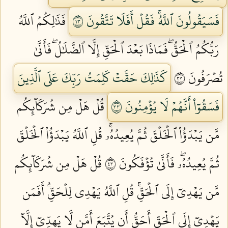
فَسَيَقُولُونَ ٱللَّهُۚ فَقُلۡ أَفَلَا تَتَّقُونَ ٣١
فَذَٰلِكُمُ ٱللَّهُ
رَبُّكُمُ ٱلۡحَقُّۖ فَمَاذَا بَعۡدَ ٱلۡحَقِّ إِلَّا ٱلضَّلَٰلُۖ فَأَنَّىٰ
تُصۡرَفُونَ ٣٢
كَذَٰلِكَ حَقَّتۡ كَلِمَتُ رَبِّكَ عَلَى ٱلَّذِينَ
فَسَقُوٓاْ أَنَّهُمۡ لَا يُؤۡمِنُونَ ٣٣
قُلۡ هَلۡ مِن شُرَكَآئِكُم
مَّن يَبۡدَؤُاْ ٱلۡخَلۡقَ ثُمَّ يُعِيدُهُۥۚ قُلِ ٱللَّهُ يَبۡدَؤُاْ ٱلۡخَلۡقَ
ثُمَّ يُعِيدُهُۥۖ فَأَنَّىٰ تُؤۡفَكُونَ ٣٤
قُلۡ هَلۡ مِن شُرَكَآئِكُم
مَّن يَهۡدِيٓ إِلَى ٱلۡحَقِّۚ قُلِ ٱللَّهُ يَهۡدِي لِلۡحَقِّۗ أَفَمَن
يَهۡدِيٓ إِلَى ٱلۡحَقِّ أَحَقُّ أَن يُتَّبَعَ أَمَّن لَّا يَهِدِّيٓ إِلَّآ