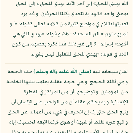
الله يهدي للحق» إلى آخر الآية، يهدي للحق و إلى الحق
بمعنى واحد فالهداية تتعدى بكلتا الحرفين، و قد ورد
تعديتها باللام في مواضع كثيرة من كلامه تعالى كقوله: «أ و
لم يهد لهم:» الم السجدة: - 26، و قوله: «يهدي للتي هي
أقوم:» إسراء: - 9 إلى غير ذلك فما ذكره بعضهم من كون
اللام في قوله: «يهدي للحق للتعليل ليس بشيء.
لقن سبحانه نبيه
(صلى الله عليه وآله وسلم)
هذه الحجة
و هي ثالثة الحجج، و هي حجة عقلية يعتمد عليها الخاصة
من المؤمنين، و توضيحها أن من المرتكز في الفطرة
الإنسانية و به يحكم عقله أن من الواجب على الإنسان أن
يتبع الحق حتى إنه إن انحرف في شيء من أعماله عن الحق
و اتبع غيره لغلط أو شبهة أو هوى فإنما اتبعه لحسبانه إياه
حقا و التباس الأمر عليه، و لذا يعتذر عنه بما يحسبه حقا