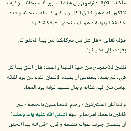
فأخذت الآية اعترافهم بأن هذه التدابير لله سبحانه - و كيف
لا تكون له و هو خالق الكل و مبقيها؟ - فله سبحانه وحده
حقيقة الربوبية و هو المستحق للعبادة لا غيره.
قوله تعالى: «قل هل من شركائكم من يبدأ الخلق ثم
يعيده» إلى آخر الآية.
تلقين للاحتجاج من جهة المبدإ و المعاد فإن الذي يبدأ كل
شيء ثم يعيده يستحق أن يعبده الإنسان اتقاء من يوم لقائه
ليأمن من أليم عذابه و ينال عظيم ثوابه يوم المعاد.
و لما كان المشركون - و هم المخاطبون بالحجة - غير
قائلين بالمعاد أمر تعالى نبيه
(صلى الله عليه وآله وسلم)
أن يتصدى جواب سؤاله بنفسه و قال: «قل الله يبدأ الخلق