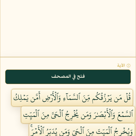
۞ الآية
فتح في المصحف
قُلۡ مَن يَرۡزُقُكُم مِّنَ ٱلسَّمَآءِ وَٱلۡأَرۡضِ أَمَّن يَمۡلِكُ
ٱلسَّمۡعَ وَٱلۡأَبۡصَٰرَ وَمَن يُخۡرِجُ ٱلۡحَيَّ مِنَ ٱلۡمَيِّتِ
وَيُخۡرِجُ ٱلۡمَيِّتَ مِنَ ٱلۡحَيِّ وَمَن يُدَبِّرُ ٱلۡأَمۡرَۚ