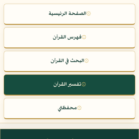
۞
الصفحة الرئيسية
۞
فهرس القرآن
۞
البحث في القرآن
۞
تفسير القرآن
۞
محفظتي