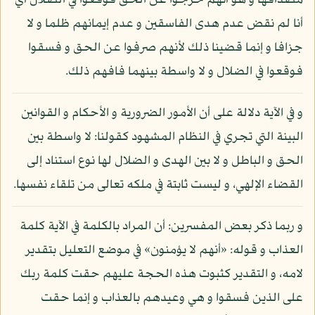
مصداقها و هو أنهم خرجوا عن الحق فوقعوا في الضلال أي
أنا لم نقض عدم هدى الفاسقين و عدم إيمانهم ظلما و لا
جزافا و إنما قضينا ذلك لأنهم صرفوا عن الحق و فسقوا
فوقعوا في الضلال و لا واسطة بينهما فافهم ذلك.
و في الآية دلالة على أن الأمور الضرورية و الأحكام و القوانين
البينة التي تجري في النظام المشهود كقولنا: لا واسطة بين
الحق و الباطل و لا بين الهدى و الضلال لها نوع استناد إلى
القضاء الإلهي، و ليست ثابتة في ملكه تعالى من تلقاء نفسها.
و ربما ذكر بعض المفسرين: أن المراد بالكلمة في الآية كلمة
العذاب و قوله: «أنهم لا يؤمنون» في موضع التعليل بتقدير
لامه، و التقدير كثبوت هذه الحجة عليهم حقت كلمة ربك
على الذين فسقوا و هي وعيدهم بالعذاب و إنما حقت