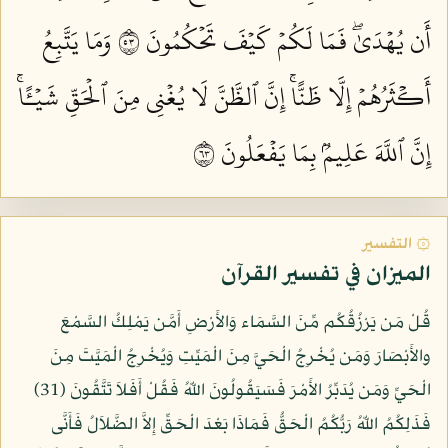
أَن يُهۡدَىٰۖ فَمَا لَكُمۡ كَيۡفَ تَحۡكُمُونَ ٣٥
وَمَا يَتَّبِعُ
أَكۡثَرُهُمۡ إِلَّا ظَنًّاۚ إِنَّ ٱلظَّنَّ لَا يُغۡنِي مِنَ ٱلۡحَقِّ شَيۡـًٔاۚ
إِنَّ ٱللَّهَ عَلِيمُۢ بِمَا يَفۡعَلُونَ ٣٦
۞ التفسير
الميزان في تفسير القرآن
قُلْ مَن يَرْزُقُكُم مِّنَ السَّمَاء وَالأَرْضِ أَمَّن يَمْلِكُ السَّمْعَ
والأَبْصَارَ وَمَن يُخْرِجُ الْحَيَّ مِنَ الْمَيِّتِ وَيُخْرِجُ الْمَيَّتَ مِنَ
الْحَيِّ وَمَن يُدَبِّرُ الأَمْرَ فَسَيَقُولُونَ اللّهُ فَقُلْ أَفَلاَ تَتَّقُونَ (31)
فَذَلِكُمُ اللّهُ رَبُّكُمُ الْحَقُّ فَمَاذَا بَعْدَ الْحَقِّ إِلاَّ الضَّلاَلُ فَأَنَّى