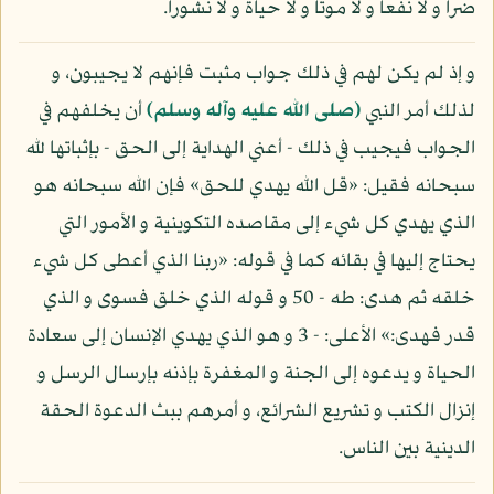
ضرا و لا نفعا و لا موتا و لا حياة و لا نشورا.
و إذ لم يكن لهم في ذلك جواب مثبت فإنهم لا يجيبون، و
لذلك أمر النبي
(صلى الله عليه وآله وسلم)
أن يخلفهم في
الجواب فيجيب في ذلك - أعني الهداية إلى الحق - بإثباتها لله
سبحانه فقيل: «قل الله يهدي للحق» فإن الله سبحانه هو
الذي يهدي كل شيء إلى مقاصده التكوينية و الأمور التي
يحتاج إليها في بقائه كما في قوله: «ربنا الذي أعطى كل شيء
خلقه ثم هدى: طه - 50 و قوله الذي خلق فسوى و الذي
قدر فهدى:» الأعلى: - 3 و هو الذي يهدي الإنسان إلى سعادة
الحياة و يدعوه إلى الجنة و المغفرة بإذنه بإرسال الرسل و
إنزال الكتب و تشريع الشرائع، و أمرهم ببث الدعوة الحقة
الدينية بين الناس.