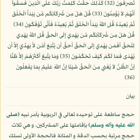
تُصْرَفُونَ (32) كَذَلِكَ حَقَّتْ كَلِمَتُ رَبِّكَ عَلَى الَّذِينَ فَسَقُواْ
أَنَّهُمْ لاَ يُؤْمِنُونَ (33) قُلْ هَلْ مِن شُرَكَآئِكُم مَّن يَبْدَأُ الْخَلْقَ
ثُمَّ يُعِيدُهُ قُلِ اللّهُ يَبْدَأُ الْخَلْقَ ثُمَّ يُعِيدُهُ فَأَنَّى تُؤْفَكُونَ (34)
قُلْ هَلْ مِن شُرَكَآئِكُم مَّن يَهْدِي إِلَى الْحَقِّ قُلِ اللّهُ يَهْدِي
لِلْحَقِّ أَفَمَن يَهْدِي إِلَى الْحَقِّ أَحَقُّ أَن يُتَّبَعَ أَمَّن لاَّ يَهِدِّيَ إِلاَّ أَن
يُهْدَى فَمَا لَكُمْ كَيْفَ تَحْكُمُونَ (35) وَمَا يَتَّبِعُ أَكْثَرُهُمْ إِلاَّ ظَنًّا
إَنَّ الظَّنَّ لاَ يُغْنِي مِنَ الْحَقِّ شَيْئًا إِنَّ اللّهَ عَلَيمٌ بِمَا يَفْعَلُونَ
(36)
بيان
حجج ساطعة على توحيده تعالى في الربوبية يأمر نبيه
(صلى
الله عليه وآله وسلم)
بإقامتها على المشركين، و هي ثلاث
حجج مرتبة بحسب الدقة و المتانة فالحجة الأولى تسلك