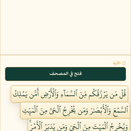
۞ الآية
فتح في المصحف
قُلۡ مَن يَرۡزُقُكُم مِّنَ ٱلسَّمَآءِ وَٱلۡأَرۡضِ أَمَّن يَمۡلِكُ
ٱلسَّمۡعَ وَٱلۡأَبۡصَٰرَ وَمَن يُخۡرِجُ ٱلۡحَيَّ مِنَ ٱلۡمَيِّتِ
وَيُخۡرِجُ ٱلۡمَيِّتَ مِنَ ٱلۡحَيِّ وَمَن يُدَبِّرُ ٱلۡأَمۡرَۚ