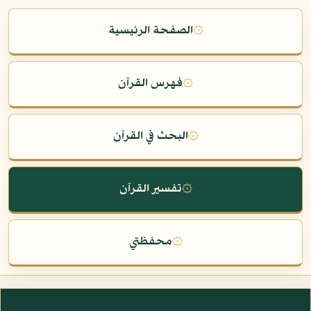
۞
الصفحة الرئيسية
۞
فهرس القرآن
۞
البحث في القرآن
۞
تفسير القرآن
۞
محفظتي