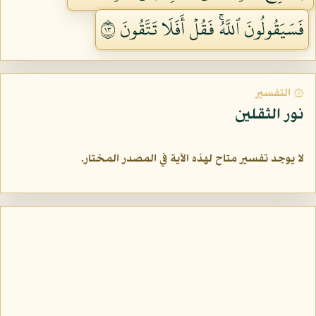
فَسَيَقُولُونَ ٱللَّهُۚ فَقُلۡ أَفَلَا تَتَّقُونَ ٣١
۞ التفسير
نور الثقلين
لا يوجد تفسير متاح لهذه الآية في المصدر المختار.