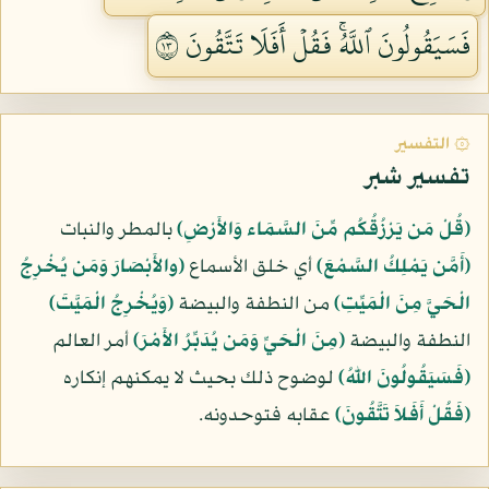
فَسَيَقُولُونَ ٱللَّهُۚ فَقُلۡ أَفَلَا تَتَّقُونَ ٣١
۞ التفسير
تفسير شبر
﴿قُلْ مَن يَرْزُقُكُم مِّنَ السَّمَاء وَالأَرْضِ﴾
بالمطر والنبات
﴿أَمَّن يَمْلِكُ السَّمْعَ﴾
أي خلق الأسماع
﴿والأَبْصَارَ وَمَن يُخْرِجُ
الْحَيَّ مِنَ الْمَيِّتِ﴾
من النطفة والبيضة
﴿وَيُخْرِجُ الْمَيَّتَ﴾
النطفة والبيضة
﴿مِنَ الْحَيِّ وَمَن يُدَبِّرُ الأَمْرَ﴾
أمر العالم
﴿فَسَيَقُولُونَ اللّهُ﴾
لوضوح ذلك بحيث لا يمكنهم إنكاره
﴿فَقُلْ أَفَلاَ تَتَّقُونَ﴾
عقابه فتوحدونه.