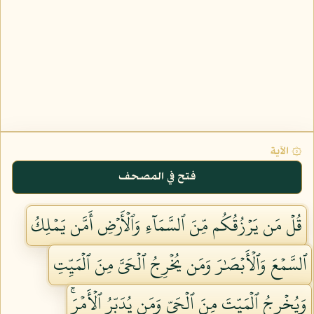
۞ الآية
فتح في المصحف
قُلۡ مَن يَرۡزُقُكُم مِّنَ ٱلسَّمَآءِ وَٱلۡأَرۡضِ أَمَّن يَمۡلِكُ
ٱلسَّمۡعَ وَٱلۡأَبۡصَٰرَ وَمَن يُخۡرِجُ ٱلۡحَيَّ مِنَ ٱلۡمَيِّتِ
وَيُخۡرِجُ ٱلۡمَيِّتَ مِنَ ٱلۡحَيِّ وَمَن يُدَبِّرُ ٱلۡأَمۡرَۚ