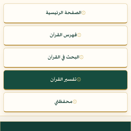
۞
الصفحة الرئيسية
۞
فهرس القرآن
۞
البحث في القرآن
۞
تفسير القرآن
۞
محفظتي