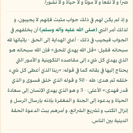
ضرا و لا نفعا و لا موتا و لا حياة و لا نشورا.
و إذ لم يكن لهم في ذلك جواب مثبت فإنهم لا يجيبون، و
لذلك أمر النبي
(صلى الله عليه وآله وسلم)
أن يخلفهم في
الجواب فيجيب في ذلك - أعني الهداية إلى الحق - بإثباتها لله
سبحانه فقيل: «قل الله يهدي للحق» فإن الله سبحانه هو
الذي يهدي كل شيء إلى مقاصده التكوينية و الأمور التي
يحتاج إليها في بقائه كما في قوله: «ربنا الذي أعطى كل شيء
خلقه ثم هدى: طه - 50 و قوله الذي خلق فسوى و الذي
قدر فهدى:» الأعلى: - 3 و هو الذي يهدي الإنسان إلى سعادة
الحياة و يدعوه إلى الجنة و المغفرة بإذنه بإرسال الرسل و
إنزال الكتب و تشريع الشرائع، و أمرهم ببث الدعوة الحقة
الدينية بين الناس.