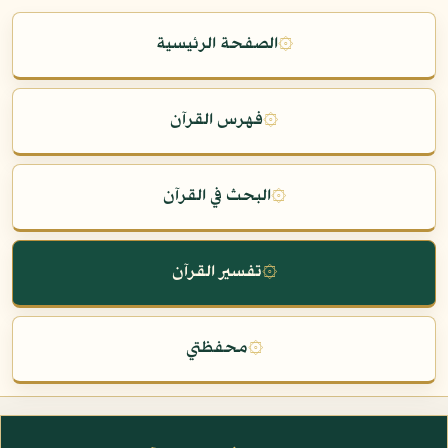
۞
الصفحة الرئيسية
۞
فهرس القرآن
۞
البحث في القرآن
۞
تفسير القرآن
۞
محفظتي