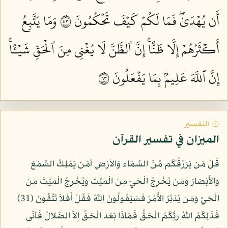
أَن يُهۡدَىٰۖ فَمَا لَكُمۡ كَيۡفَ تَحۡكُمُونَ ٣٥
وَمَا يَتَّبِعُ
أَكۡثَرُهُمۡ إِلَّا ظَنًّاۚ إِنَّ ٱلظَّنَّ لَا يُغۡنِي مِنَ ٱلۡحَقِّ شَيۡـًٔاۚ
إِنَّ ٱللَّهَ عَلِيمُۢ بِمَا يَفۡعَلُونَ ٣٦
۞ التفسير
الميزان في تفسير القرآن
قُلْ مَن يَرْزُقُكُم مِّنَ السَّمَاء وَالأَرْضِ أَمَّن يَمْلِكُ السَّمْعَ
والأَبْصَارَ وَمَن يُخْرِجُ الْحَيَّ مِنَ الْمَيِّتِ وَيُخْرِجُ الْمَيَّتَ مِنَ
الْحَيِّ وَمَن يُدَبِّرُ الأَمْرَ فَسَيَقُولُونَ اللّهُ فَقُلْ أَفَلاَ تَتَّقُونَ (31)
فَذَلِكُمُ اللّهُ رَبُّكُمُ الْحَقُّ فَمَاذَا بَعْدَ الْحَقِّ إِلاَّ الضَّلاَلُ فَأَنَّى