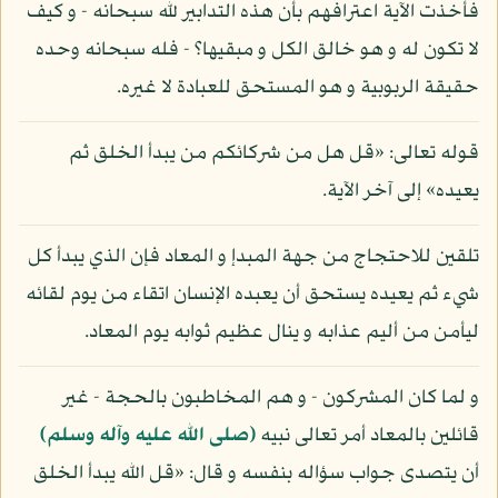
فأخذت الآية اعترافهم بأن هذه التدابير لله سبحانه - و كيف
لا تكون له و هو خالق الكل و مبقيها؟ - فله سبحانه وحده
حقيقة الربوبية و هو المستحق للعبادة لا غيره.
قوله تعالى: «قل هل من شركائكم من يبدأ الخلق ثم
يعيده» إلى آخر الآية.
تلقين للاحتجاج من جهة المبدإ و المعاد فإن الذي يبدأ كل
شيء ثم يعيده يستحق أن يعبده الإنسان اتقاء من يوم لقائه
ليأمن من أليم عذابه و ينال عظيم ثوابه يوم المعاد.
و لما كان المشركون - و هم المخاطبون بالحجة - غير
قائلين بالمعاد أمر تعالى نبيه
(صلى الله عليه وآله وسلم)
أن يتصدى جواب سؤاله بنفسه و قال: «قل الله يبدأ الخلق