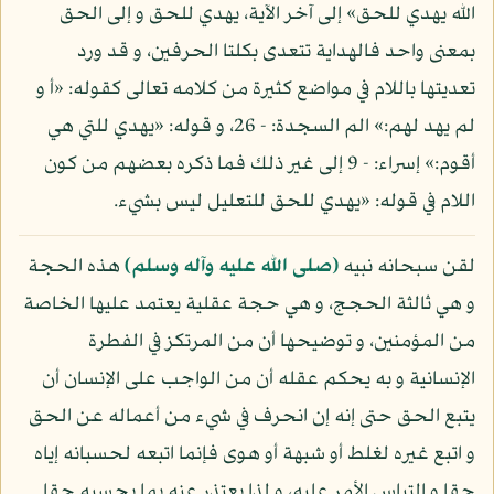
الله يهدي للحق» إلى آخر الآية، يهدي للحق و إلى الحق
بمعنى واحد فالهداية تتعدى بكلتا الحرفين، و قد ورد
تعديتها باللام في مواضع كثيرة من كلامه تعالى كقوله: «أ و
لم يهد لهم:» الم السجدة: - 26، و قوله: «يهدي للتي هي
أقوم:» إسراء: - 9 إلى غير ذلك فما ذكره بعضهم من كون
اللام في قوله: «يهدي للحق للتعليل ليس بشيء.
لقن سبحانه نبيه
(صلى الله عليه وآله وسلم)
هذه الحجة
و هي ثالثة الحجج، و هي حجة عقلية يعتمد عليها الخاصة
من المؤمنين، و توضيحها أن من المرتكز في الفطرة
الإنسانية و به يحكم عقله أن من الواجب على الإنسان أن
يتبع الحق حتى إنه إن انحرف في شيء من أعماله عن الحق
و اتبع غيره لغلط أو شبهة أو هوى فإنما اتبعه لحسبانه إياه
حقا و التباس الأمر عليه، و لذا يعتذر عنه بما يحسبه حقا