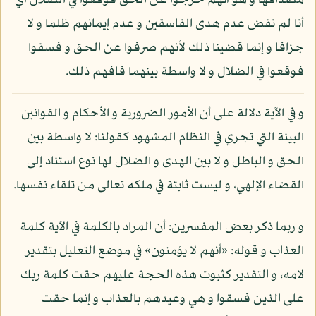
مصداقها و هو أنهم خرجوا عن الحق فوقعوا في الضلال أي
أنا لم نقض عدم هدى الفاسقين و عدم إيمانهم ظلما و لا
جزافا و إنما قضينا ذلك لأنهم صرفوا عن الحق و فسقوا
فوقعوا في الضلال و لا واسطة بينهما فافهم ذلك.
و في الآية دلالة على أن الأمور الضرورية و الأحكام و القوانين
البينة التي تجري في النظام المشهود كقولنا: لا واسطة بين
الحق و الباطل و لا بين الهدى و الضلال لها نوع استناد إلى
القضاء الإلهي، و ليست ثابتة في ملكه تعالى من تلقاء نفسها.
و ربما ذكر بعض المفسرين: أن المراد بالكلمة في الآية كلمة
العذاب و قوله: «أنهم لا يؤمنون» في موضع التعليل بتقدير
لامه، و التقدير كثبوت هذه الحجة عليهم حقت كلمة ربك
على الذين فسقوا و هي وعيدهم بالعذاب و إنما حقت