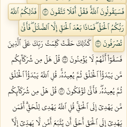
فَسَيَقُولُونَ ٱللَّهُۚ فَقُلۡ أَفَلَا تَتَّقُونَ ٣١
فَذَٰلِكُمُ ٱللَّهُ
رَبُّكُمُ ٱلۡحَقُّۖ فَمَاذَا بَعۡدَ ٱلۡحَقِّ إِلَّا ٱلضَّلَٰلُۖ فَأَنَّىٰ
تُصۡرَفُونَ ٣٢
كَذَٰلِكَ حَقَّتۡ كَلِمَتُ رَبِّكَ عَلَى ٱلَّذِينَ
فَسَقُوٓاْ أَنَّهُمۡ لَا يُؤۡمِنُونَ ٣٣
قُلۡ هَلۡ مِن شُرَكَآئِكُم
مَّن يَبۡدَؤُاْ ٱلۡخَلۡقَ ثُمَّ يُعِيدُهُۥۚ قُلِ ٱللَّهُ يَبۡدَؤُاْ ٱلۡخَلۡقَ
ثُمَّ يُعِيدُهُۥۖ فَأَنَّىٰ تُؤۡفَكُونَ ٣٤
قُلۡ هَلۡ مِن شُرَكَآئِكُم
مَّن يَهۡدِيٓ إِلَى ٱلۡحَقِّۚ قُلِ ٱللَّهُ يَهۡدِي لِلۡحَقِّۗ أَفَمَن
يَهۡدِيٓ إِلَى ٱلۡحَقِّ أَحَقُّ أَن يُتَّبَعَ أَمَّن لَّا يَهِدِّيٓ إِلَّآ