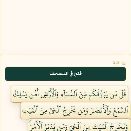
۞ الآية
فتح في المصحف
قُلۡ مَن يَرۡزُقُكُم مِّنَ ٱلسَّمَآءِ وَٱلۡأَرۡضِ أَمَّن يَمۡلِكُ
ٱلسَّمۡعَ وَٱلۡأَبۡصَٰرَ وَمَن يُخۡرِجُ ٱلۡحَيَّ مِنَ ٱلۡمَيِّتِ
وَيُخۡرِجُ ٱلۡمَيِّتَ مِنَ ٱلۡحَيِّ وَمَن يُدَبِّرُ ٱلۡأَمۡرَۚ