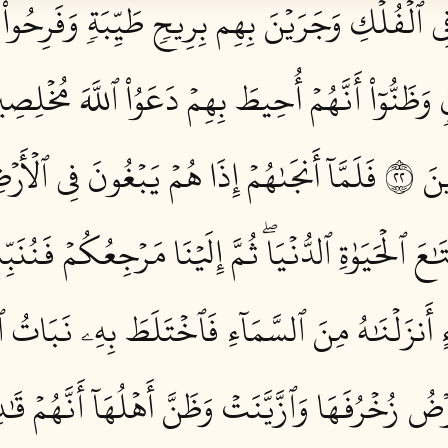
ُمۡ فِي ٱلۡفُلۡكِ وَجَرَيۡنَ بِهِم بِرِيحٖ طَيِّبَةٖ وَفَرِح
ظَنُّوٓاْ أَنَّهُمۡ أُحِيطَ بِهِمۡ دَعَوُاْ ٱللَّهَ مُخۡلِصِي
َ ٢٢
فَلَمَّآ أَنجَىٰهُمۡ إِذَا هُمۡ يَبۡغُونَ فِي ٱلۡأَرۡض
َٰعَ ٱلۡحَيَوٰةِ ٱلدُّنۡيَاۖ ثُمَّ إِلَيۡنَا مَرۡجِعُكُمۡ فَنُنَ
َآءٍ أَنزَلۡنَٰهُ مِنَ ٱلسَّمَآءِ فَٱخۡتَلَطَ بِهِۦ نَبَا
رۡضُ زُخۡرُفَهَا وَٱزَّيَّنَتۡ وَظَنَّ أَهۡلُهَآ أَنَّهُمۡ قَٰدِ