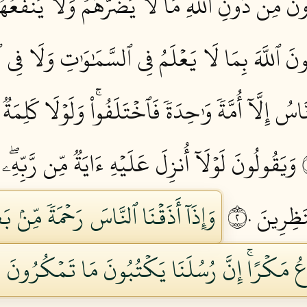
ونَ مِن دُونِ ٱللَّهِ مَا لَا يَضُرُّهُمۡ وَلَا يَنفَعُهُم
ـُٔونَ ٱللَّهَ بِمَا لَا يَعۡلَمُ فِي ٱلسَّمَٰوَٰتِ وَلَا فِي 
َاسُ إِلَّآ أُمَّةٗ وَٰحِدَةٗ فَٱخۡتَلَفُواْۚ وَلَوۡلَا كَلِ
وَيَقُولُونَ لَوۡلَآ أُنزِلَ عَلَيۡهِ ءَايَةٞ مِّن رَّبِّهِۦۖ 
ظِرِينَ ٢٠
وَإِذَآ أَذَقۡنَا ٱلنَّاسَ رَحۡمَةٗ مِّنۢ بَ
ۡرَعُ مَكۡرًاۚ إِنَّ رُسُلَنَا يَكۡتُبُونَ مَا تَمۡكُرُونَ ٢١