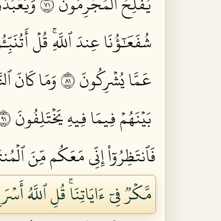
يُفۡلِحُ ٱلۡمُجۡرِمُونَ ١٧
وَيَعۡبُدُ
شُفَعَٰٓؤُنَا عِندَ ٱللَّهِۚ قُلۡ أَتُنَبِّ
عَمَّا يُشۡرِكُونَ ١٨
وَمَا كَانَ ٱلنّ
بَيۡنَهُمۡ فِيمَا فِيهِ يَخۡتَلِفُونَ ١٩
فَٱنتَظِرُوٓاْ إِنِّي مَعَكُم مِّنَ ٱلۡمُنتَ
مَّكۡرٞ فِيٓ ءَايَاتِنَاۚ قُلِ ٱللَّهُ أَس