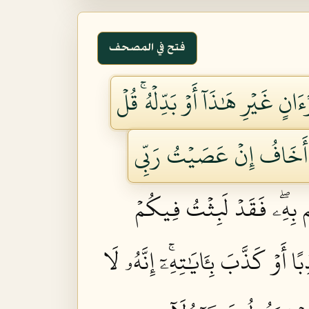
فتح في المصحف
انٍ غَيۡرِ هَٰذَآ أَوۡ بَدِّلۡهُۚ قُلۡ
ِنِّيٓ أَخَافُ إِنۡ عَصَيۡتُ رَبِّي
ُم بِهِۦۖ فَقَدۡ لَبِثۡتُ فِيكُمۡ
أَوۡ كَذَّبَ بِـَٔايَٰتِهِۦٓۚ إِنَّهُۥ لَا