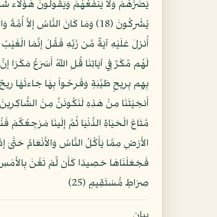
يَضُرُّهُمْ وَلاَ يَنفَعُهُمْ وَيَقُولُونَ هَؤُلاء شُفَعَا
بِهِم بِرِيحٍ طَيِّبَةٍ وَفَرِحُواْ بِهَا جَاءتْهَا رِي
الأَرْضِ مِمَّا يَأْكُلُ النَّاسُ وَالأَنْعَامُ حَتَّىَ إِذَا 
صِرَاطٍ مُّسْتَقِيمٍ (25)
بيان