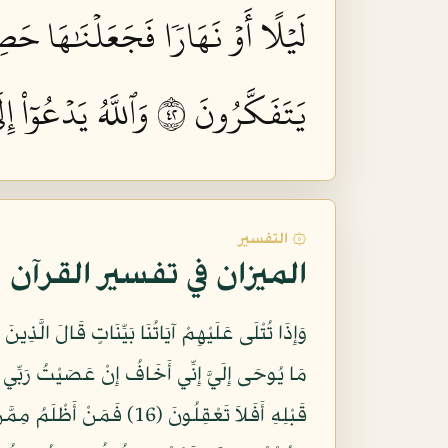
لَيۡلًا أَوۡ نَهَارٗا فَجَعَلۡنَٰهَا حَص
يَتَفَكَّرُونَ ٢٤
وَٱللَّهُ يَدۡعُوٓاْ 
۞ التفسير
الميزان في تفسير القرآن
وَإِذَا تُتْلَى عَلَيْهِمْ آيَاتُنَا بَيِّنَاتٍ قَالَ الَّذِين