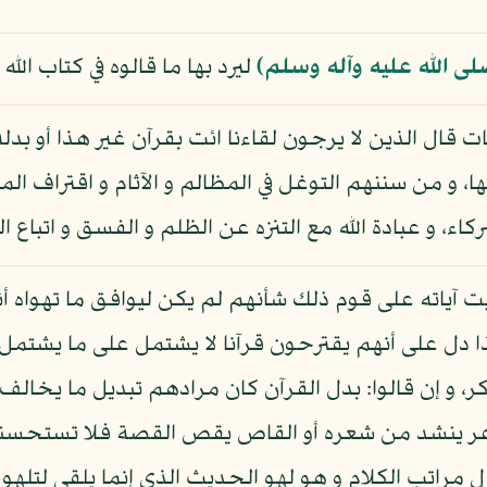
لى الله عليه وآله وسلم)
ليرد بها ما قالوه في كتاب الله 
ينات قال الذين لا يرجون لقاءنا ائت بقرآن غير هذا أو بدله
ا، و من سننهم التوغل في المظالم و الآثام و اقتراف ال
اء، و عبادة الله مع التنزه عن الظلم و الفسق و اتباع 
تليت آياته على قوم ذلك شأنهم لم يكن ليوافق ما تهواه
ذا دل على أنهم يقترحون قرآنا لا يشتمل على ما يشتمل 
، و إن قالوا: بدل القرآن كان مرادهم تبديل ما يخالف آ
اعر ينشد من شعره أو القاص يقص القصة فلا تستحسنه
 أنزل مراتب الكلام و هو لهو الحديث الذي إنما يلقى ل