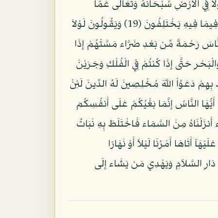
َلاَ فِي الأَرْضِ سُبْحَانَهُ وَتَعَالَى عَمَّا
يُشْرِكُونَ (18) وَمَا كَانَ النَّاسُ إِلاَّ أُمَّةً وَاحِدَةً فَاخْتَلَفُواْ وَلَوْلاَ كَلِمَةٌ سَبَقَتْ مِن رَّبِّكَ لَقُضِيَ بَيْنَهُمْ فِيمَا فِيهِ يَخْتَلِفُونَ (19) وَيَقُولُونَ لَوْلاَ
الْغَيْبُ لِلّهِ فَانْتَظِرُواْ إِنِّي مَعَكُم مِّنَ الْمُنتَظِرِينَ (20) وَإِذَا أَذَقْنَا النَّاسَ رَحْمَةً مِّن بَعْدِ ضَرَّاء مَسَّتْهُمْ إِذَا
َا تَمْكُرُونَ (21) هُوَ الَّذِي يُسَيِّرُكُمْ فِي الْبَرِّ وَالْبَحْرِ حَتَّى إِذَا كُنتُمْ فِي الْفُلْكِ وَجَرَيْنَ
ِهِمْ دَعَوُاْ اللّهَ مُخْلِصِينَ لَهُ الدِّينَ لَئِنْ
ضِ بِغَيْرِ الْحَقِّ يَا أَيُّهَا النَّاسُ إِنَّمَا بَغْيُكُمْ عَلَى أَنفُسِكُم
تَعْمَلُونَ (23) إِنَّمَا مَثَلُ الْحَيَاةِ الدُّنْيَا كَمَاء أَنزَلْنَاهُ مِنَ السَّمَاء فَاخْتَلَطَ بِهِ نَبَاتُ
هَآ أَتَاهَا أَمْرُنَا لَيْلاً أَوْ نَهَارًا
ِكَ نُفَصِّلُ الآيَاتِ لِقَوْمٍ يَتَفَكَّرُونَ (24) وَاللّهُ يَدْعُو إِلَى دَارِ السَّلاَمِ وَيَهْدِي مَن يَشَاء إِلَى