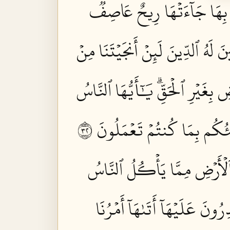
ُواْ بِهَا جَآءَتۡهَا رِيحٌ عَاصِفٞ
نَ لَهُ ٱلدِّينَ لَئِنۡ أَنجَيۡتَنَا مِنۡ
ِ بِغَيۡرِ ٱلۡحَقِّۗ يَٰٓأَيُّهَا ٱلنَّاسُ
بِّئُكُم بِمَا كُنتُمۡ تَعۡمَلُونَ ٢٣
تُ ٱلۡأَرۡضِ مِمَّا يَأۡكُلُ ٱلنَّاسُ
رُونَ عَلَيۡهَآ أَتَىٰهَآ أَمۡرُنَا