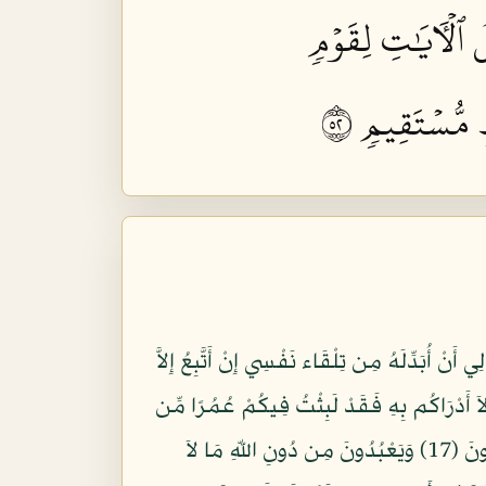
 ٱلۡأٓيَٰتِ لِقَوۡمٖ
 مُّسۡتَقِيمٖ ٢٥
 أَنْ أُبَدِّلَهُ مِن تِلْقَاء نَفْسِي إِنْ أَتَّبِعُ إِلاَّ
وْ شَاء اللّهُ مَا تَلَوْتُهُ عَلَيْكُمْ وَلاَ أَدْرَاكُم بِهِ فَقَدْ لَبِثْتُ فِيكُمْ عُمُرًا مِّن
قَبْلِهِ أَفَلاَ تَعْقِلُونَ (16) فَمَنْ أَظْلَمُ مِمَّنِ افْتَرَى عَلَى اللّهِ كَذِبًا أَوْ كَذَّبَ بِآيَاتِهِ إِنَّهُ لاَ يُفْلِحُ الْمُجْرِمُونَ (17) وَيَعْبُدُونَ مِن دُونِ اللّهِ مَا لاَ