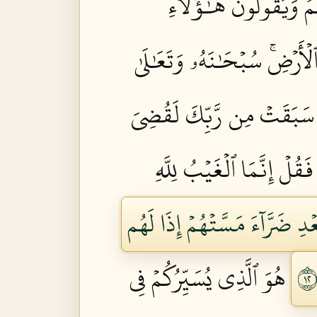
ۡ وَيَقُولُونَ هَٰٓؤُلَآءِ
ٱلۡأَرۡضِۚ سُبۡحَٰنَهُۥ وَتَعَٰلَىٰ
مَةٞ سَبَقَتۡ مِن رَّبِّكَ لَقُضِيَ
فَقُلۡ إِنَّمَا ٱلۡغَيۡبُ لِلَّهِ
عۡدِ ضَرَّآءَ مَسَّتۡهُمۡ إِذَا لَهُم
هُوَ ٱلَّذِي يُسَيِّرُكُمۡ فِي