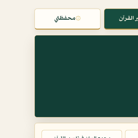
 القرآن
۞
محفظتي