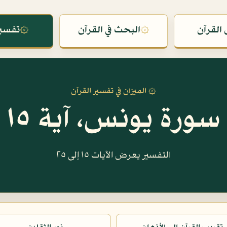
القرآن
۞
البحث في القرآن
۞
تفسير
۞ الميزان في تفسير القرآن
سورة يونس، آية ١٥
التفسير يعرض الآيات ١٥ إلى ٢٥