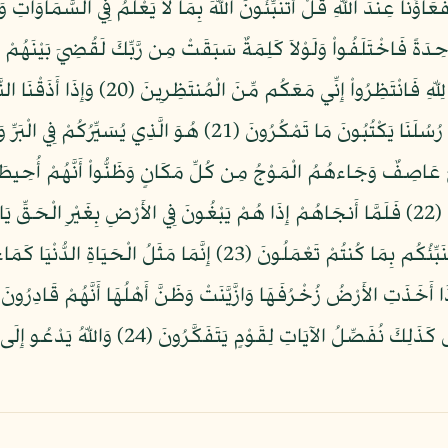
ؤُنَا عِندَ اللّهِ قُلْ أَتُنَبِّئُونَ اللّهَ بِمَا لاَ يَعْلَمُ فِي السَّمَاوَاتِ و
أُنزِلَ عَلَيْهِ آيَةٌ مِّن رَّبِّهِ فَقُلْ إِنَّمَا 
لَهُم مَّكْرٌ فِي آيَاتِنَا قُلِ اللّهُ أَسْرَعُ مَكْرًا إِنَّ رُسُلَنَا يَكْتُبُونَ م
حٌ عَاصِفٌ وَجَاءهُمُ الْمَوْجُ مِن كُلِّ مَكَانٍ وَظَنُّواْ أَنَّهُمْ أُحِيطَ ب
أَنجَيْتَنَا مِنْ هَذِهِ لَنَكُونَنِّ مِنَ الشَّاكِرِينَ (22) فَلَمَّا أَنجَاهُمْ إِذَا هُمْ يَبْغُونَ فِي الأَرْ
مَّتَاعَ الْحَيَاةِ الدُّنْيَا ثُمَّ إِلَينَا مَرْجِعُكُمْ فَنُنَبِّئُكُم بِمَا كُنتُمْ 
أَخَذَتِ الأَرْضُ زُخْرُفَهَا وَازَّيَّنَتْ وَظَنَّ أَهْلُهَا أَنَّهُمْ قَادِرُونَ عَلَيْ
فَجَعَلْنَاهَا حَصِيدًا كَأَن لَّمْ تَغْنَ بِالأَمْسِ كَذَل