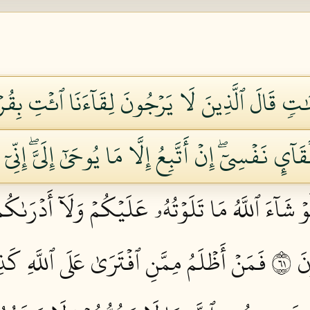
ِنَٰتٖ قَالَ ٱلَّذِينَ لَا يَرۡجُونَ لِقَآءَنَا ٱئۡتِ بِقُرۡءَ
َآيِٕ نَفۡسِيٓۖ إِنۡ أَتَّبِعُ إِلَّا مَا يُوحَىٰٓ إِلَيَّۖ إ
وۡ شَآءَ ٱللَّهُ مَا تَلَوۡتُهُۥ عَلَيۡكُمۡ وَلَآ أَدۡرَىٰك
 ١٦
فَمَنۡ أَظۡلَمُ مِمَّنِ ٱفۡتَرَىٰ عَلَى ٱللَّهِ كَذِبًا 