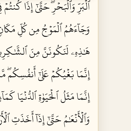
ٱلۡبَرِّ وَٱلۡبَحۡرِۖ حَتَّىٰٓ إِذَا كُنت
وَجَآءَهُمُ ٱلۡمَوۡجُ مِن كُلِّ مَكَانٖ وَ
هَٰذِهِۦ لَنَكُونَنَّ مِنَ ٱلشَّٰكِرِين
إِنَّمَا بَغۡيُكُمۡ عَلَىٰٓ أَنفُسِكُمۖ مَّت
إِنَّمَا مَثَلُ ٱلۡحَيَوٰةِ ٱلدُّنۡيَا كَم
وَٱلۡأَنۡعَٰمُ حَتَّىٰٓ إِذَآ أَخَذَتِ ٱلۡأَ