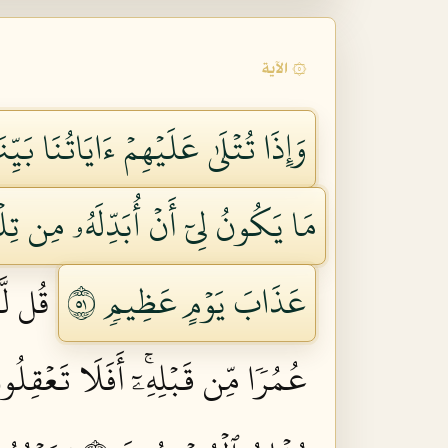
۞ الآية
وَإِذَا تُتۡلَىٰ عَلَيۡهِمۡ ءَايَاتُنَا بَيّ
مَا يَكُونُ لِيٓ أَنۡ أُبَدِّلَهُۥ مِن تِلۡق
عَذَابَ يَوۡمٍ عَظِيمٖ ١٥
قُل لَّ
عُمُرٗا مِّن قَبۡلِهِۦٓۚ أَفَلَا تَعۡقِلُونَ