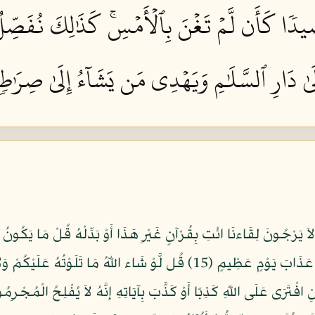
ِيدٗا كَأَن لَّمۡ تَغۡنَ بِٱلۡأَمۡسِۚ كَذَٰلِكَ نُفَصِّلُ
إِلَىٰ دَارِ ٱلسَّلَٰمِ وَيَهۡدِي مَن يَشَآءُ إِلَىٰ صِرَٰطٖ
َ لاَ يَرْجُونَ لِقَاءنَا ائْتِ بِقُرْآنٍ غَيْرِ هَذَا أَوْ بَدِّلْهُ قُلْ مَا يَكُونُ لِي
مَا يُوحَى إِلَيَّ إِنِّي أَخَافُ إِنْ عَصَيْتُ رَبِّي عَذَابَ يَوْمٍ عَظِيمٍ (15) قُل لَّ