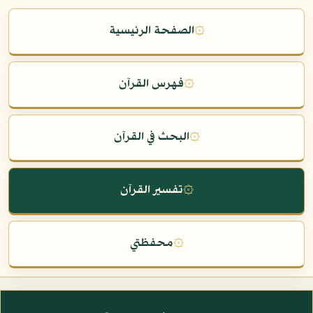
۞
الصفحة الرئيسية
۞
فهرس القرآن
۞
البحث في القرآن
۞
تفسير القرآن
۞
محفظتي