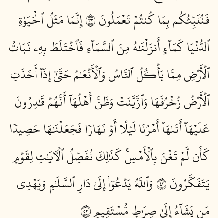
فَنُنَبِّئُكُم بِمَا كُنتُمۡ تَعۡمَلُونَ ٢٣
إِنَّمَا مَثَلُ ٱلۡحَيَوٰةِ
ٱلدُّنۡيَا كَمَآءٍ أَنزَلۡنَٰهُ مِنَ ٱلسَّمَآءِ فَٱخۡتَلَطَ بِهِۦ نَبَاتُ
ٱلۡأَرۡضِ مِمَّا يَأۡكُلُ ٱلنَّاسُ وَٱلۡأَنۡعَٰمُ حَتَّىٰٓ إِذَآ أَخَذَتِ
ٱلۡأَرۡضُ زُخۡرُفَهَا وَٱزَّيَّنَتۡ وَظَنَّ أَهۡلُهَآ أَنَّهُمۡ قَٰدِرُونَ
عَلَيۡهَآ أَتَىٰهَآ أَمۡرُنَا لَيۡلًا أَوۡ نَهَارٗا فَجَعَلۡنَٰهَا حَصِيدٗا
كَأَن لَّمۡ تَغۡنَ بِٱلۡأَمۡسِۚ كَذَٰلِكَ نُفَصِّلُ ٱلۡأٓيَٰتِ لِقَوۡمٖ
يَتَفَكَّرُونَ ٢٤
وَٱللَّهُ يَدۡعُوٓاْ إِلَىٰ دَارِ ٱلسَّلَٰمِ وَيَهۡدِي
مَن يَشَآءُ إِلَىٰ صِرَٰطٖ مُّسۡتَقِيمٖ ٢٥