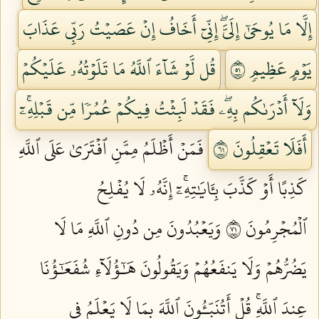
إِلَّا مَا يُوحَىٰٓ إِلَيَّۖ إِنِّيٓ أَخَافُ إِنۡ عَصَيۡتُ رَبِّي عَذَابَ
يَوۡمٍ عَظِيمٖ ١٥
قُل لَّوۡ شَآءَ ٱللَّهُ مَا تَلَوۡتُهُۥ عَلَيۡكُمۡ
وَلَآ أَدۡرَىٰكُم بِهِۦۖ فَقَدۡ لَبِثۡتُ فِيكُمۡ عُمُرٗا مِّن قَبۡلِهِۦٓۚ
أَفَلَا تَعۡقِلُونَ ١٦
فَمَنۡ أَظۡلَمُ مِمَّنِ ٱفۡتَرَىٰ عَلَى ٱللَّهِ
كَذِبًا أَوۡ كَذَّبَ بِـَٔايَٰتِهِۦٓۚ إِنَّهُۥ لَا يُفۡلِحُ
ٱلۡمُجۡرِمُونَ ١٧
وَيَعۡبُدُونَ مِن دُونِ ٱللَّهِ مَا لَا
يَضُرُّهُمۡ وَلَا يَنفَعُهُمۡ وَيَقُولُونَ هَٰٓؤُلَآءِ شُفَعَٰٓؤُنَا
عِندَ ٱللَّهِۚ قُلۡ أَتُنَبِّـُٔونَ ٱللَّهَ بِمَا لَا يَعۡلَمُ فِي