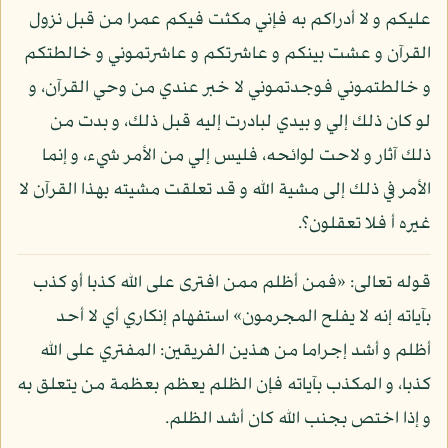
عليكم و لا أدراكم به فإني مكثت فيكم عمرا من قبل نزول
القرآن و عشت بينكم و عاشرتكم و عاشرتموني و خالطتكم
و خالطتموني فوجدتموني لا خبر عندي من وحي القرآن، و
لو كان ذلك إلي و بيدي لبادرت إليه قبل ذلك، و بدت من
ذلك آثار و لاحت لوائحه، فليس إلي من الأمر شيء، و إنما
الأمر في ذلك إلى مشية الله و قد تعلقت مشيته بهذا القرآن لا
غيره أ فلا تعقلون؟.
قوله تعالى: «فمن أظلم ممن افترى على الله كذبا أو كذب
بآياته إنه لا يفلح المجرمون» استفهام إنكاري أي لا أحد
أظلم و أشد إجراما من هذين الفريقين: المفتري على الله
كذبا، و المكذب بآياته فإن الظلم يعظم بعظمة من يتعلق به
و إذا اختص بجنب الله كان أشد الظلم.