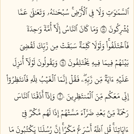
ٱلسَّمَٰوَٰتِ وَلَا فِي ٱلۡأَرۡضِۚ سُبۡحَٰنَهُۥ وَتَعَٰلَىٰ عَمَّا
يُشۡرِكُونَ ١٨
وَمَا كَانَ ٱلنَّاسُ إِلَّآ أُمَّةٗ وَٰحِدَةٗ
فَٱخۡتَلَفُواْۚ وَلَوۡلَا كَلِمَةٞ سَبَقَتۡ مِن رَّبِّكَ لَقُضِيَ
بَيۡنَهُمۡ فِيمَا فِيهِ يَخۡتَلِفُونَ ١٩
وَيَقُولُونَ لَوۡلَآ أُنزِلَ
عَلَيۡهِ ءَايَةٞ مِّن رَّبِّهِۦۖ فَقُلۡ إِنَّمَا ٱلۡغَيۡبُ لِلَّهِ فَٱنتَظِرُوٓاْ
إِنِّي مَعَكُم مِّنَ ٱلۡمُنتَظِرِينَ ٢٠
وَإِذَآ أَذَقۡنَا ٱلنَّاسَ
رَحۡمَةٗ مِّنۢ بَعۡدِ ضَرَّآءَ مَسَّتۡهُمۡ إِذَا لَهُم مَّكۡرٞ فِيٓ
ءَايَاتِنَاۚ قُلِ ٱللَّهُ أَسۡرَعُ مَكۡرًاۚ إِنَّ رُسُلَنَا يَكۡتُبُونَ مَا