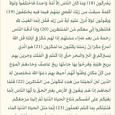
يُشْرِكُونَ (18) وَمَا كَانَ النَّاسُ إِلاَّ أُمَّةً وَاحِدَةً فَاخْتَلَفُواْ وَلَوْلاَ
كَلِمَةٌ سَبَقَتْ مِن رَّبِّكَ لَقُضِيَ بَيْنَهُمْ فِيمَا فِيهِ يَخْتَلِفُونَ (19)
وَيَقُولُونَ لَوْلاَ أُنزِلَ عَلَيْهِ آيَةٌ مِّن رَّبِّهِ فَقُلْ إِنَّمَا الْغَيْبُ لِلّهِ
فَانْتَظِرُواْ إِنِّي مَعَكُم مِّنَ الْمُنتَظِرِينَ (20) وَإِذَا أَذَقْنَا النَّاسَ
رَحْمَةً مِّن بَعْدِ ضَرَّاء مَسَّتْهُمْ إِذَا لَهُم مَّكْرٌ فِي آيَاتِنَا قُلِ اللّهُ
أَسْرَعُ مَكْرًا إِنَّ رُسُلَنَا يَكْتُبُونَ مَا تَمْكُرُونَ (21) هُوَ الَّذِي
يُسَيِّرُكُمْ فِي الْبَرِّ وَالْبَحْرِ حَتَّى إِذَا كُنتُمْ فِي الْفُلْكِ وَجَرَيْنَ بِهِم
بِرِيحٍ طَيِّبَةٍ وَفَرِحُواْ بِهَا جَاءتْهَا رِيحٌ عَاصِفٌ وَجَاءهُمُ الْمَوْجُ
مِن كُلِّ مَكَانٍ وَظَنُّواْ أَنَّهُمْ أُحِيطَ بِهِمْ دَعَوُاْ اللّهَ مُخْلِصِينَ لَهُ
الدِّينَ لَئِنْ أَنجَيْتَنَا مِنْ هَذِهِ لَنَكُونَنِّ مِنَ الشَّاكِرِينَ (22) فَلَمَّا
أَنجَاهُمْ إِذَا هُمْ يَبْغُونَ فِي الأَرْضِ بِغَيْرِ الْحَقِّ يَا أَيُّهَا النَّاسُ إِنَّمَا
بَغْيُكُمْ عَلَى أَنفُسِكُم مَّتَاعَ الْحَيَاةِ الدُّنْيَا ثُمَّ إِلَينَا مَرْجِعُكُمْ
فَنُنَبِّئُكُم بِمَا كُنتُمْ تَعْمَلُونَ (23) إِنَّمَا مَثَلُ الْحَيَاةِ الدُّنْيَا كَمَاء