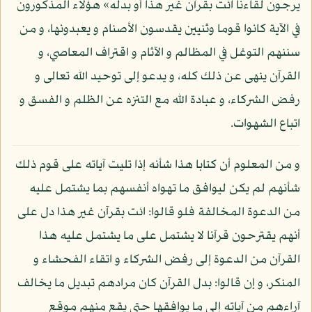
يرجون لقاءنا ائت بقرآن غير هذا أو بدله» هؤلاء المذكورون
في الآية كانوا قوما وثنيين يقدسون الأصنام و يعبدونها، و من
سننهم التوغل في المظالم و الآثام و اقتراف المعاصي، و
القرآن ينهى عن ذلك كله، و يدعو إلى توحيد الله تعالى و
رفض الشركاء، و عبادة الله مع التنزه عن الظلم و الفسق و
اتباع الشهوات.
و من المعلوم أن كتابا هذا شأنه إذا تليت آياته على قوم ذلك
شأنهم لم يكن ليوافق ما تهواه أنفسهم بما يشتمل عليه
من الدعوة المخالفة فلو قالوا: ائت بقرآن غير هذا دل على
أنهم يقترحون قرآنا لا يشتمل على ما يشتمل عليه هذا
القرآن من الدعوة إلى رفض الشركاء و اتقاء الفحشاء و
المنكر، و إن قالوا: بدل القرآن كان مرادهم تبديل ما يخالف
آراءهم من آياته إلى ما يوافقها حتى يقع منهم موقع