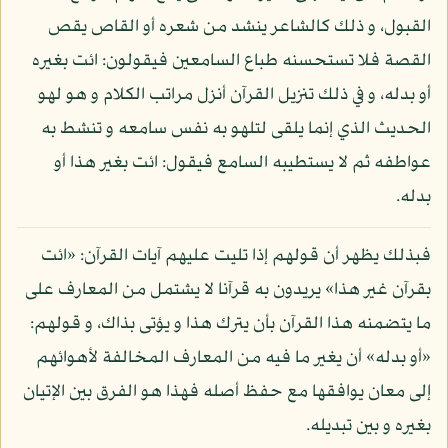
القبول، و ذلك كالشاعر ينشد من شعره أو القاص يقص
القصة فلا تستحسنه طباع السامعين فيقولون: ائت بغيره
أو بدله، و في ذلك تنزيل القرآن أنزل مراتب الكلام و هو لهو
الحديث الذي إنما يلقى لتلهو به نفس سامعه و تنشط به
عواطفه ثم لا يستطيبه السامع فيقول: ائت بغير هذا أو
بدله.
فبذلك يظهر أن قولهم إذا تليت عليهم آيات القرآن: «ائت
بقرآن غير هذا» يريدون به قرآنا لا يشتمل من المعارف على
ما يتضمنه هذا القرآن بأن يترك هذا و يؤتى بذاك، و قولهم:
«أو بدله» أن يغير ما فيه من المعارف المخالفة لأهوائهم
إلى معان يوافقها مع حفظ أصله فهذا هو الفرق بين الإتيان
بغيره و بين تبديله.