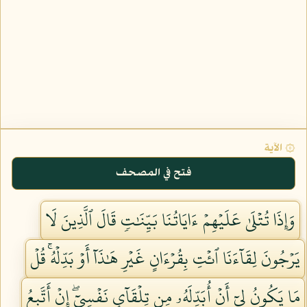
۞ الآية
فتح في المصحف
وَإِذَا تُتۡلَىٰ عَلَيۡهِمۡ ءَايَاتُنَا بَيِّنَٰتٖ قَالَ ٱلَّذِينَ لَا
يَرۡجُونَ لِقَآءَنَا ٱئۡتِ بِقُرۡءَانٍ غَيۡرِ هَٰذَآ أَوۡ بَدِّلۡهُۚ قُلۡ
مَا يَكُونُ لِيٓ أَنۡ أُبَدِّلَهُۥ مِن تِلۡقَآيِٕ نَفۡسِيٓۖ إِنۡ أَتَّبِعُ