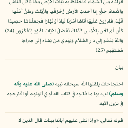
أَنزَلْنَاهُ مِنَ السَّمَاء فَاخْتَلَطَ بِهِ نَبَاتُ الأَرْضِ مِمَّا يَأْكُلُ النَّاسُ
وَالأَنْعَامُ حَتَّىَ إِذَا أَخَذَتِ الأَرْضُ زُخْرُفَهَا وَازَّيَّنَتْ وَظَنَّ أَهْلُهَا
أَنَّهُمْ قَادِرُونَ عَلَيْهَآ أَتَاهَا أَمْرُنَا لَيْلاً أَوْ نَهَارًا فَجَعَلْنَاهَا حَصِيدًا
كَأَن لَّمْ تَغْنَ بِالأَمْسِ كَذَلِكَ نُفَصِّلُ الآيَاتِ لِقَوْمٍ يَتَفَكَّرُونَ (24)
وَاللّهُ يَدْعُو إِلَى دَارِ السَّلاَمِ وَيَهْدِي مَن يَشَاء إِلَى صِرَاطٍ
مُّسْتَقِيمٍ (25)
بيان
احتجاجات يلقنها الله سبحانه نبيه
(صلى الله عليه وآله
وسلم)
ليرد بها ما قالوه في كتاب الله أو في آلهتهم أو اقترحوه
في نزول الآية.
قوله تعالى: «و إذا تتلى عليهم آياتنا بينات قال الذين لا