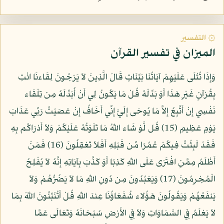
۞ التفسير
الميزان في تفسير القرآن
وَإِذَا تُتْلَى عَلَيْهِمْ آيَاتُنَا بَيِّنَاتٍ قَالَ الَّذِينَ لاَ يَرْجُونَ لِقَاءنَا ائْتِ
بِقُرْآنٍ غَيْرِ هَذَا أَوْ بَدِّلْهُ قُلْ مَا يَكُونُ لِي أَنْ أُبَدِّلَهُ مِن تِلْقَاء
نَفْسِي إِنْ أَتَّبِعُ إِلاَّ مَا يُوحَى إِلَيَّ إِنِّي أَخَافُ إِنْ عَصَيْتُ رَبِّي عَذَابَ
يَوْمٍ عَظِيمٍ (15) قُل لَّوْ شَاء اللّهُ مَا تَلَوْتُهُ عَلَيْكُمْ وَلاَ أَدْرَاكُم بِهِ
فَقَدْ لَبِثْتُ فِيكُمْ عُمُرًا مِّن قَبْلِهِ أَفَلاَ تَعْقِلُونَ (16) فَمَنْ
أَظْلَمُ مِمَّنِ افْتَرَى عَلَى اللّهِ كَذِبًا أَوْ كَذَّبَ بِآيَاتِهِ إِنَّهُ لاَ يُفْلِحُ
الْمُجْرِمُونَ (17) وَيَعْبُدُونَ مِن دُونِ اللّهِ مَا لاَ يَضُرُّهُمْ وَلاَ
يَنفَعُهُمْ وَيَقُولُونَ هَؤُلاء شُفَعَاؤُنَا عِندَ اللّهِ قُلْ أَتُنَبِّئُونَ اللّهَ بِمَا
لاَ يَعْلَمُ فِي السَّمَاوَاتِ وَلاَ فِي الأَرْضِ سُبْحَانَهُ وَتَعَالَى عَمَّا