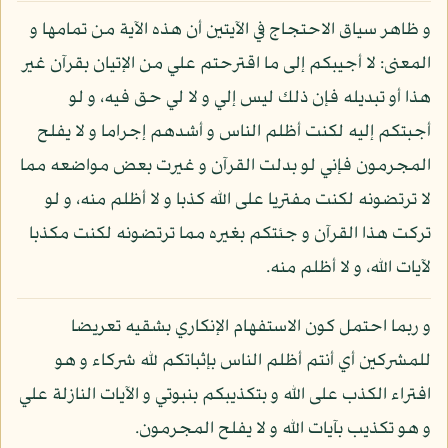
و ظاهر سياق الاحتجاج في الآيتين أن هذه الآية من تمامها و
المعنى: لا أجيبكم إلى ما اقترحتم علي من الإتيان بقرآن غير
هذا أو تبديله فإن ذلك ليس إلي و لا لي حق فيه، و لو
أجبتكم إليه لكنت أظلم الناس و أشدهم إجراما و لا يفلح
المجرمون فإني لو بدلت القرآن و غيرت بعض مواضعه مما
لا ترتضونه لكنت مفتريا على الله كذبا و لا أظلم منه، و لو
تركت هذا القرآن و جئتكم بغيره مما ترتضونه لكنت مكذبا
لآيات الله، و لا أظلم منه.
و ربما احتمل كون الاستفهام الإنكاري بشقيه تعريضا
للمشركين أي أنتم أظلم الناس بإثباتكم لله شركاء و هو
افتراء الكذب على الله و بتكذيبكم بنبوتي و الآيات النازلة علي
و هو تكذيب بآيات الله و لا يفلح المجرمون.