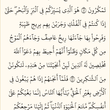
تَمۡكُرُونَ ٢١
هُوَ ٱلَّذِي يُسَيِّرُكُمۡ فِي ٱلۡبَرِّ وَٱلۡبَحۡرِۖ حَتَّىٰٓ
إِذَا كُنتُمۡ فِي ٱلۡفُلۡكِ وَجَرَيۡنَ بِهِم بِرِيحٖ طَيِّبَةٖ
وَفَرِحُواْ بِهَا جَآءَتۡهَا رِيحٌ عَاصِفٞ وَجَآءَهُمُ ٱلۡمَوۡجُ
مِن كُلِّ مَكَانٖ وَظَنُّوٓاْ أَنَّهُمۡ أُحِيطَ بِهِمۡ دَعَوُاْ ٱللَّهَ
مُخۡلِصِينَ لَهُ ٱلدِّينَ لَئِنۡ أَنجَيۡتَنَا مِنۡ هَٰذِهِۦ لَنَكُونَنَّ
مِنَ ٱلشَّٰكِرِينَ ٢٢
فَلَمَّآ أَنجَىٰهُمۡ إِذَا هُمۡ يَبۡغُونَ فِي
ٱلۡأَرۡضِ بِغَيۡرِ ٱلۡحَقِّۗ يَٰٓأَيُّهَا ٱلنَّاسُ إِنَّمَا بَغۡيُكُمۡ عَلَىٰٓ
أَنفُسِكُمۖ مَّتَٰعَ ٱلۡحَيَوٰةِ ٱلدُّنۡيَاۖ ثُمَّ إِلَيۡنَا مَرۡجِعُكُمۡ