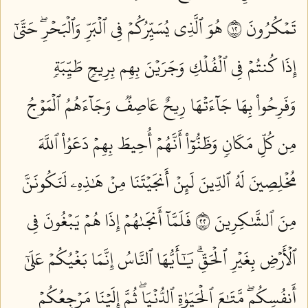
تَمۡكُرُونَ ٢١
هُوَ ٱلَّذِي يُسَيِّرُكُمۡ فِي ٱلۡبَرِّ وَٱلۡبَحۡرِۖ حَتَّىٰٓ
إِذَا كُنتُمۡ فِي ٱلۡفُلۡكِ وَجَرَيۡنَ بِهِم بِرِيحٖ طَيِّبَةٖ
وَفَرِحُواْ بِهَا جَآءَتۡهَا رِيحٌ عَاصِفٞ وَجَآءَهُمُ ٱلۡمَوۡجُ
مِن كُلِّ مَكَانٖ وَظَنُّوٓاْ أَنَّهُمۡ أُحِيطَ بِهِمۡ دَعَوُاْ ٱللَّهَ
مُخۡلِصِينَ لَهُ ٱلدِّينَ لَئِنۡ أَنجَيۡتَنَا مِنۡ هَٰذِهِۦ لَنَكُونَنَّ
مِنَ ٱلشَّٰكِرِينَ ٢٢
فَلَمَّآ أَنجَىٰهُمۡ إِذَا هُمۡ يَبۡغُونَ فِي
ٱلۡأَرۡضِ بِغَيۡرِ ٱلۡحَقِّۗ يَٰٓأَيُّهَا ٱلنَّاسُ إِنَّمَا بَغۡيُكُمۡ عَلَىٰٓ
أَنفُسِكُمۖ مَّتَٰعَ ٱلۡحَيَوٰةِ ٱلدُّنۡيَاۖ ثُمَّ إِلَيۡنَا مَرۡجِعُكُمۡ