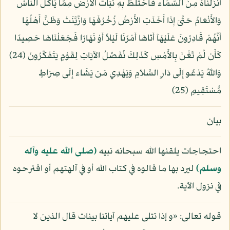
أَنزَلْنَاهُ مِنَ السَّمَاء فَاخْتَلَطَ بِهِ نَبَاتُ الأَرْضِ مِمَّا يَأْكُلُ النَّاسُ
وَالأَنْعَامُ حَتَّىَ إِذَا أَخَذَتِ الأَرْضُ زُخْرُفَهَا وَازَّيَّنَتْ وَظَنَّ أَهْلُهَا
أَنَّهُمْ قَادِرُونَ عَلَيْهَآ أَتَاهَا أَمْرُنَا لَيْلاً أَوْ نَهَارًا فَجَعَلْنَاهَا حَصِيدًا
كَأَن لَّمْ تَغْنَ بِالأَمْسِ كَذَلِكَ نُفَصِّلُ الآيَاتِ لِقَوْمٍ يَتَفَكَّرُونَ (24)
وَاللّهُ يَدْعُو إِلَى دَارِ السَّلاَمِ وَيَهْدِي مَن يَشَاء إِلَى صِرَاطٍ
مُّسْتَقِيمٍ (25)
بيان
احتجاجات يلقنها الله سبحانه نبيه
(صلى الله عليه وآله
وسلم)
ليرد بها ما قالوه في كتاب الله أو في آلهتهم أو اقترحوه
في نزول الآية.
قوله تعالى: «و إذا تتلى عليهم آياتنا بينات قال الذين لا