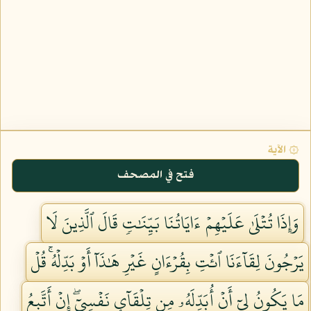
۞ الآية
فتح في المصحف
وَإِذَا تُتۡلَىٰ عَلَيۡهِمۡ ءَايَاتُنَا بَيِّنَٰتٖ قَالَ ٱلَّذِينَ لَا
يَرۡجُونَ لِقَآءَنَا ٱئۡتِ بِقُرۡءَانٍ غَيۡرِ هَٰذَآ أَوۡ بَدِّلۡهُۚ قُلۡ
مَا يَكُونُ لِيٓ أَنۡ أُبَدِّلَهُۥ مِن تِلۡقَآيِٕ نَفۡسِيٓۖ إِنۡ أَتَّبِعُ