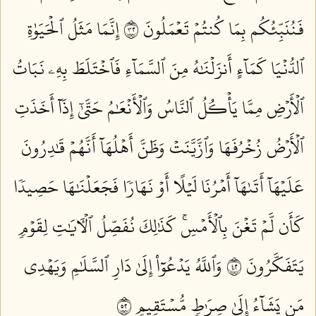
فَنُنَبِّئُكُم بِمَا كُنتُمۡ تَعۡمَلُونَ ٢٣
إِنَّمَا مَثَلُ ٱلۡحَيَوٰةِ
ٱلدُّنۡيَا كَمَآءٍ أَنزَلۡنَٰهُ مِنَ ٱلسَّمَآءِ فَٱخۡتَلَطَ بِهِۦ نَبَاتُ
ٱلۡأَرۡضِ مِمَّا يَأۡكُلُ ٱلنَّاسُ وَٱلۡأَنۡعَٰمُ حَتَّىٰٓ إِذَآ أَخَذَتِ
ٱلۡأَرۡضُ زُخۡرُفَهَا وَٱزَّيَّنَتۡ وَظَنَّ أَهۡلُهَآ أَنَّهُمۡ قَٰدِرُونَ
عَلَيۡهَآ أَتَىٰهَآ أَمۡرُنَا لَيۡلًا أَوۡ نَهَارٗا فَجَعَلۡنَٰهَا حَصِيدٗا
كَأَن لَّمۡ تَغۡنَ بِٱلۡأَمۡسِۚ كَذَٰلِكَ نُفَصِّلُ ٱلۡأٓيَٰتِ لِقَوۡمٖ
يَتَفَكَّرُونَ ٢٤
وَٱللَّهُ يَدۡعُوٓاْ إِلَىٰ دَارِ ٱلسَّلَٰمِ وَيَهۡدِي
مَن يَشَآءُ إِلَىٰ صِرَٰطٖ مُّسۡتَقِيمٖ ٢٥