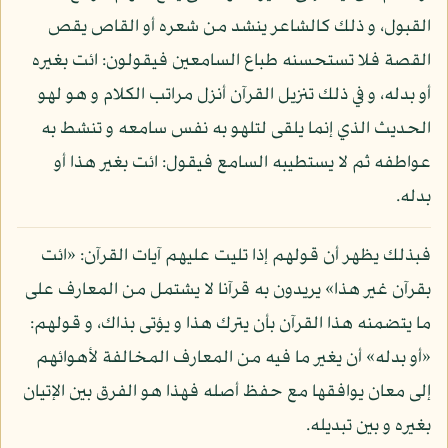
القبول، و ذلك كالشاعر ينشد من شعره أو القاص يقص
القصة فلا تستحسنه طباع السامعين فيقولون: ائت بغيره
أو بدله، و في ذلك تنزيل القرآن أنزل مراتب الكلام و هو لهو
الحديث الذي إنما يلقى لتلهو به نفس سامعه و تنشط به
عواطفه ثم لا يستطيبه السامع فيقول: ائت بغير هذا أو
بدله.
فبذلك يظهر أن قولهم إذا تليت عليهم آيات القرآن: «ائت
بقرآن غير هذا» يريدون به قرآنا لا يشتمل من المعارف على
ما يتضمنه هذا القرآن بأن يترك هذا و يؤتى بذاك، و قولهم:
«أو بدله» أن يغير ما فيه من المعارف المخالفة لأهوائهم
إلى معان يوافقها مع حفظ أصله فهذا هو الفرق بين الإتيان
بغيره و بين تبديله.