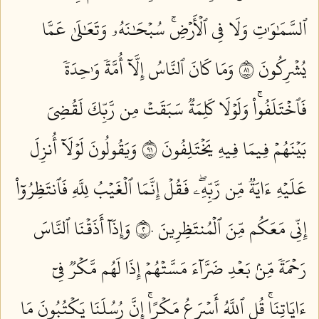
ٱلسَّمَٰوَٰتِ وَلَا فِي ٱلۡأَرۡضِۚ سُبۡحَٰنَهُۥ وَتَعَٰلَىٰ عَمَّا
يُشۡرِكُونَ ١٨
وَمَا كَانَ ٱلنَّاسُ إِلَّآ أُمَّةٗ وَٰحِدَةٗ
فَٱخۡتَلَفُواْۚ وَلَوۡلَا كَلِمَةٞ سَبَقَتۡ مِن رَّبِّكَ لَقُضِيَ
بَيۡنَهُمۡ فِيمَا فِيهِ يَخۡتَلِفُونَ ١٩
وَيَقُولُونَ لَوۡلَآ أُنزِلَ
عَلَيۡهِ ءَايَةٞ مِّن رَّبِّهِۦۖ فَقُلۡ إِنَّمَا ٱلۡغَيۡبُ لِلَّهِ فَٱنتَظِرُوٓاْ
إِنِّي مَعَكُم مِّنَ ٱلۡمُنتَظِرِينَ ٢٠
وَإِذَآ أَذَقۡنَا ٱلنَّاسَ
رَحۡمَةٗ مِّنۢ بَعۡدِ ضَرَّآءَ مَسَّتۡهُمۡ إِذَا لَهُم مَّكۡرٞ فِيٓ
ءَايَاتِنَاۚ قُلِ ٱللَّهُ أَسۡرَعُ مَكۡرًاۚ إِنَّ رُسُلَنَا يَكۡتُبُونَ مَا