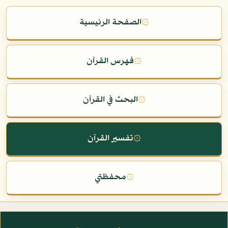
۞
الصفحة الرئيسية
۞
فهرس القرآن
۞
البحث في القرآن
۞
تفسير القرآن
۞
محفظتي