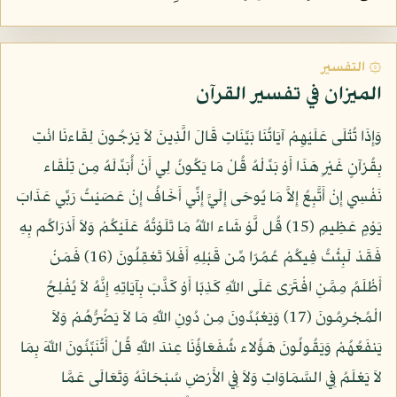
۞ التفسير
الميزان في تفسير القرآن
وَإِذَا تُتْلَى عَلَيْهِمْ آيَاتُنَا بَيِّنَاتٍ قَالَ الَّذِينَ لاَ يَرْجُونَ لِقَاءنَا ائْتِ
بِقُرْآنٍ غَيْرِ هَذَا أَوْ بَدِّلْهُ قُلْ مَا يَكُونُ لِي أَنْ أُبَدِّلَهُ مِن تِلْقَاء
نَفْسِي إِنْ أَتَّبِعُ إِلاَّ مَا يُوحَى إِلَيَّ إِنِّي أَخَافُ إِنْ عَصَيْتُ رَبِّي عَذَابَ
يَوْمٍ عَظِيمٍ (15) قُل لَّوْ شَاء اللّهُ مَا تَلَوْتُهُ عَلَيْكُمْ وَلاَ أَدْرَاكُم بِهِ
فَقَدْ لَبِثْتُ فِيكُمْ عُمُرًا مِّن قَبْلِهِ أَفَلاَ تَعْقِلُونَ (16) فَمَنْ
أَظْلَمُ مِمَّنِ افْتَرَى عَلَى اللّهِ كَذِبًا أَوْ كَذَّبَ بِآيَاتِهِ إِنَّهُ لاَ يُفْلِحُ
الْمُجْرِمُونَ (17) وَيَعْبُدُونَ مِن دُونِ اللّهِ مَا لاَ يَضُرُّهُمْ وَلاَ
يَنفَعُهُمْ وَيَقُولُونَ هَؤُلاء شُفَعَاؤُنَا عِندَ اللّهِ قُلْ أَتُنَبِّئُونَ اللّهَ بِمَا
لاَ يَعْلَمُ فِي السَّمَاوَاتِ وَلاَ فِي الأَرْضِ سُبْحَانَهُ وَتَعَالَى عَمَّا