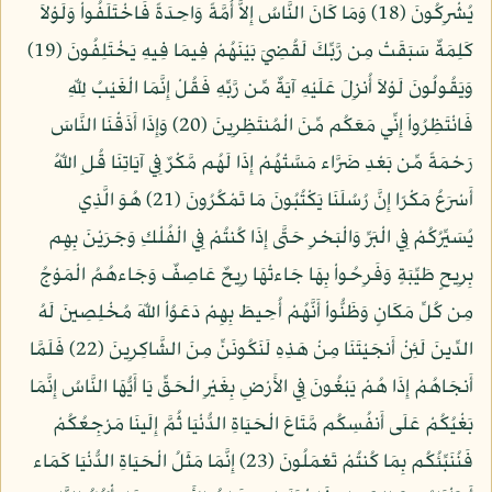
يُشْرِكُونَ (18) وَمَا كَانَ النَّاسُ إِلاَّ أُمَّةً وَاحِدَةً فَاخْتَلَفُواْ وَلَوْلاَ
كَلِمَةٌ سَبَقَتْ مِن رَّبِّكَ لَقُضِيَ بَيْنَهُمْ فِيمَا فِيهِ يَخْتَلِفُونَ (19)
وَيَقُولُونَ لَوْلاَ أُنزِلَ عَلَيْهِ آيَةٌ مِّن رَّبِّهِ فَقُلْ إِنَّمَا الْغَيْبُ لِلّهِ
فَانْتَظِرُواْ إِنِّي مَعَكُم مِّنَ الْمُنتَظِرِينَ (20) وَإِذَا أَذَقْنَا النَّاسَ
رَحْمَةً مِّن بَعْدِ ضَرَّاء مَسَّتْهُمْ إِذَا لَهُم مَّكْرٌ فِي آيَاتِنَا قُلِ اللّهُ
أَسْرَعُ مَكْرًا إِنَّ رُسُلَنَا يَكْتُبُونَ مَا تَمْكُرُونَ (21) هُوَ الَّذِي
يُسَيِّرُكُمْ فِي الْبَرِّ وَالْبَحْرِ حَتَّى إِذَا كُنتُمْ فِي الْفُلْكِ وَجَرَيْنَ بِهِم
بِرِيحٍ طَيِّبَةٍ وَفَرِحُواْ بِهَا جَاءتْهَا رِيحٌ عَاصِفٌ وَجَاءهُمُ الْمَوْجُ
مِن كُلِّ مَكَانٍ وَظَنُّواْ أَنَّهُمْ أُحِيطَ بِهِمْ دَعَوُاْ اللّهَ مُخْلِصِينَ لَهُ
الدِّينَ لَئِنْ أَنجَيْتَنَا مِنْ هَذِهِ لَنَكُونَنِّ مِنَ الشَّاكِرِينَ (22) فَلَمَّا
أَنجَاهُمْ إِذَا هُمْ يَبْغُونَ فِي الأَرْضِ بِغَيْرِ الْحَقِّ يَا أَيُّهَا النَّاسُ إِنَّمَا
بَغْيُكُمْ عَلَى أَنفُسِكُم مَّتَاعَ الْحَيَاةِ الدُّنْيَا ثُمَّ إِلَينَا مَرْجِعُكُمْ
فَنُنَبِّئُكُم بِمَا كُنتُمْ تَعْمَلُونَ (23) إِنَّمَا مَثَلُ الْحَيَاةِ الدُّنْيَا كَمَاء