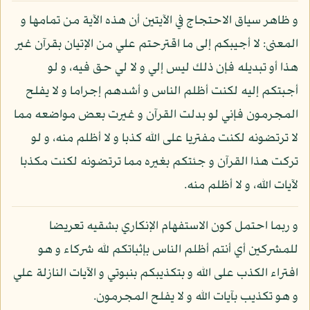
و ظاهر سياق الاحتجاج في الآيتين أن هذه الآية من تمامها و
المعنى: لا أجيبكم إلى ما اقترحتم علي من الإتيان بقرآن غير
هذا أو تبديله فإن ذلك ليس إلي و لا لي حق فيه، و لو
أجبتكم إليه لكنت أظلم الناس و أشدهم إجراما و لا يفلح
المجرمون فإني لو بدلت القرآن و غيرت بعض مواضعه مما
لا ترتضونه لكنت مفتريا على الله كذبا و لا أظلم منه، و لو
تركت هذا القرآن و جئتكم بغيره مما ترتضونه لكنت مكذبا
لآيات الله، و لا أظلم منه.
و ربما احتمل كون الاستفهام الإنكاري بشقيه تعريضا
للمشركين أي أنتم أظلم الناس بإثباتكم لله شركاء و هو
افتراء الكذب على الله و بتكذيبكم بنبوتي و الآيات النازلة علي
و هو تكذيب بآيات الله و لا يفلح المجرمون.