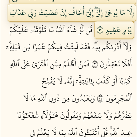
إِلَّا مَا يُوحَىٰٓ إِلَيَّۖ إِنِّيٓ أَخَافُ إِنۡ عَصَيۡتُ رَبِّي عَذَابَ
يَوۡمٍ عَظِيمٖ ١٥
قُل لَّوۡ شَآءَ ٱللَّهُ مَا تَلَوۡتُهُۥ عَلَيۡكُمۡ
وَلَآ أَدۡرَىٰكُم بِهِۦۖ فَقَدۡ لَبِثۡتُ فِيكُمۡ عُمُرٗا مِّن قَبۡلِهِۦٓۚ
أَفَلَا تَعۡقِلُونَ ١٦
فَمَنۡ أَظۡلَمُ مِمَّنِ ٱفۡتَرَىٰ عَلَى ٱللَّهِ
كَذِبًا أَوۡ كَذَّبَ بِـَٔايَٰتِهِۦٓۚ إِنَّهُۥ لَا يُفۡلِحُ
ٱلۡمُجۡرِمُونَ ١٧
وَيَعۡبُدُونَ مِن دُونِ ٱللَّهِ مَا لَا
يَضُرُّهُمۡ وَلَا يَنفَعُهُمۡ وَيَقُولُونَ هَٰٓؤُلَآءِ شُفَعَٰٓؤُنَا
عِندَ ٱللَّهِۚ قُلۡ أَتُنَبِّـُٔونَ ٱللَّهَ بِمَا لَا يَعۡلَمُ فِي