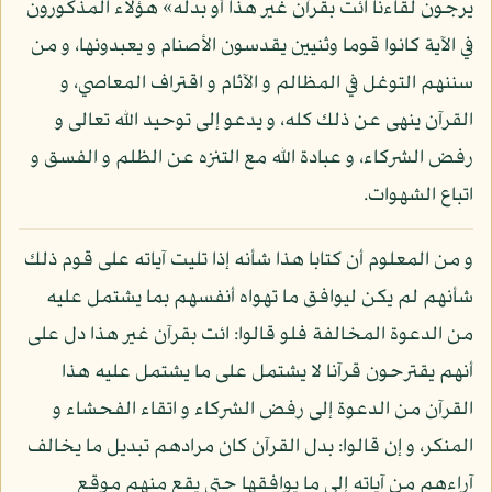
يرجون لقاءنا ائت بقرآن غير هذا أو بدله» هؤلاء المذكورون
في الآية كانوا قوما وثنيين يقدسون الأصنام و يعبدونها، و من
سننهم التوغل في المظالم و الآثام و اقتراف المعاصي، و
القرآن ينهى عن ذلك كله، و يدعو إلى توحيد الله تعالى و
رفض الشركاء، و عبادة الله مع التنزه عن الظلم و الفسق و
اتباع الشهوات.
و من المعلوم أن كتابا هذا شأنه إذا تليت آياته على قوم ذلك
شأنهم لم يكن ليوافق ما تهواه أنفسهم بما يشتمل عليه
من الدعوة المخالفة فلو قالوا: ائت بقرآن غير هذا دل على
أنهم يقترحون قرآنا لا يشتمل على ما يشتمل عليه هذا
القرآن من الدعوة إلى رفض الشركاء و اتقاء الفحشاء و
المنكر، و إن قالوا: بدل القرآن كان مرادهم تبديل ما يخالف
آراءهم من آياته إلى ما يوافقها حتى يقع منهم موقع