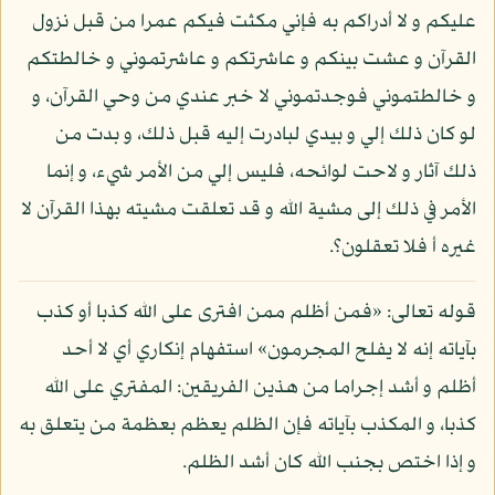
عليكم و لا أدراكم به فإني مكثت فيكم عمرا من قبل نزول
القرآن و عشت بينكم و عاشرتكم و عاشرتموني و خالطتكم
و خالطتموني فوجدتموني لا خبر عندي من وحي القرآن، و
لو كان ذلك إلي و بيدي لبادرت إليه قبل ذلك، و بدت من
ذلك آثار و لاحت لوائحه، فليس إلي من الأمر شيء، و إنما
الأمر في ذلك إلى مشية الله و قد تعلقت مشيته بهذا القرآن لا
غيره أ فلا تعقلون؟.
قوله تعالى: «فمن أظلم ممن افترى على الله كذبا أو كذب
بآياته إنه لا يفلح المجرمون» استفهام إنكاري أي لا أحد
أظلم و أشد إجراما من هذين الفريقين: المفتري على الله
كذبا، و المكذب بآياته فإن الظلم يعظم بعظمة من يتعلق به
و إذا اختص بجنب الله كان أشد الظلم.