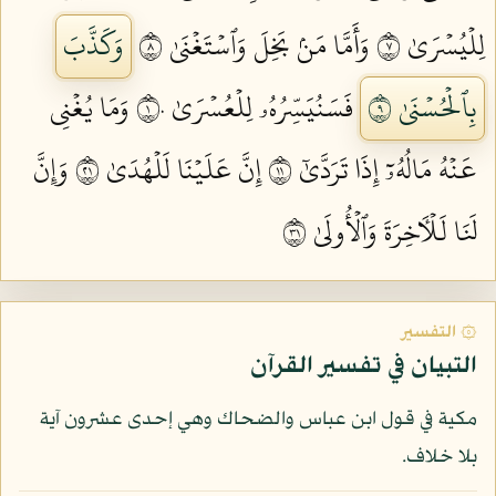
لِلۡيُسۡرَىٰ ٧
وَأَمَّا مَنۢ بَخِلَ وَٱسۡتَغۡنَىٰ ٨
وَكَذَّبَ
بِٱلۡحُسۡنَىٰ ٩
فَسَنُيَسِّرُهُۥ لِلۡعُسۡرَىٰ ١٠
وَمَا يُغۡنِي
عَنۡهُ مَالُهُۥٓ إِذَا تَرَدَّىٰٓ ١١
إِنَّ عَلَيۡنَا لَلۡهُدَىٰ ١٢
وَإِنَّ
لَنَا لَلۡأٓخِرَةَ وَٱلۡأُولَىٰ ١٣
۞ التفسير
التبيان في تفسير القرآن
مكية في قول ابن عباس والضحاك وهي إحدى عشرون آية
بلا خلاف.