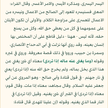
اليسر اليسرى، ومذكره الأيسر، والامر الأعسر. وقال الفراء:
المعنى فسنيسره للعود إلى الصالح من الاعمال ونيسره من
الاعمال للعسرى على مزاوجة الكلام. والأولى أن تكون الآيتان
على عمومهما في كل من يعطي حق الله، وكل من يمنع
حقه، لأنه ليس - ههنا - دليل قاطع على أن المختص بها
إنسان بعينه، وقد روي أنها نزلت في أبي الدحداح الأنصاري،
وسمرة بن حبيب، ورووا في ذلك قصة معروفة. وروي في غيره
وقوله
(وما يغنى عنه ماله إذا تردى)
معناه أي شئ يغني عن
هذا الذي بخل بماله، ولم يخرج حق الله منه (إذا تردى) يعني
في نار جهنم - في قول قتادة وأبي صالح - وهو المروي عن أبي
جعفر عليه السلام. وقال مجاهد: معناه إذا مات. وقال قوم:
معناه (إذا تردى) في القبر أي شئ يغنيه. وقيل (إذا تردى) في
النار فما الذي يغنيه. وقوله (إن علينا للهدى قال قتادة: