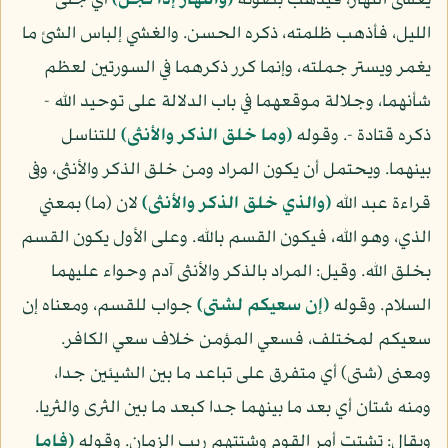
يغشى النهار، فيذهب بضوئه
(والنهار إذا تجل)
أي جلى
الليل، فأذهب ظلمته، ذكره الحسن. والغشي إلباس الشئ ما
يغمر ويستر جملته، وإنما كرر ذكرهما في السورتين لعظم
شأنهما، وجلالة موقعهما في باب الدلالة على توحيد الله -
ذكره قتادة -. وقوله
(وما خلق الذكر والأنثى)
للتناسل
بينهما. ويحتمل أن يكون المراد ومن خلق الذكر والأنثى، وفى
قراءة عبد الله
(والذي خلق الذكر والأنثى)
لان (ما) بمعني
الذي، وهو الله، فيكون القسم بالله. وعلى الأول يكون القسم
بخلق الله. وقيل: المراد بالذكر والأنثى آدم وحواء عليهما
السلام. وقوله
(إن سعيكم لشتى)
جواب للقسم، ومعناه إن
سعيكم لمختلف، فسعي المؤمن خلاف سعي الكافر.
ومعنى (شتى) أي متفرق على تباعد ما بين الشيئين جدا،
ومنه شتان أي بعد ما بينهما جدا كبعد ما بين الثرى والثريا.
ويقال: تشتت أمر القوم وشتتهم ريب الزمان. وقوله
(فاما