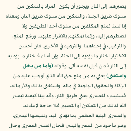
يصبرهم إلى النار. ويجوز أن يكون ا لمراد بالتمكين من
سلوك طريق الجنة، والتمكين من سلوك طريق النار. ومعناه
إنا لسنا نمنع المكلفين من سلوك أحد الطريقين ولا
نضطرهم إليه، وإنما نمكنهم بالاقرار عليهما ورفع المنع،
والترغيب في إحداهما، والتزهيد في الأخرى. فان أحسن
الاختيار اختار ما يؤديه إلى الجنة. وإن أساء فاختار ما يؤد به
إلى النار فمن قبل نفسه أتى. وقوله
(وأما من بخل
واستغنى)
يعني به من منع حق الله الذي أوجب عليه من
الزكاة والحقوق الواجبة في ماله، واستغنى بذلك وكثر ماله،
فسنيسره للعسرى يعني طريق النار. وقد بينا كيفية تيسير
الله لذلك من التمكين أو التصيير فلا حاجة لإعادته.
والعسرى البلية العظمى بما تؤدي إليه، ونقيضها اليسرى،
وهو مأخوذ من العسر واليسر، فحال العسر العسرى وحال