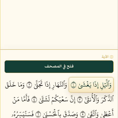
۞ الآية
فتح في المصحف
وَٱلَّيۡلِ إِذَا يَغۡشَىٰ ١
وَٱلنَّهَارِ إِذَا تَجَلَّىٰ ٢
وَمَا خَلَقَ
ٱلذَّكَرَ وَٱلۡأُنثَىٰٓ ٣
إِنَّ سَعۡيَكُمۡ لَشَتَّىٰ ٤
فَأَمَّا مَنۡ
أَعۡطَىٰ وَٱتَّقَىٰ ٥
وَصَدَّقَ بِٱلۡحُسۡنَىٰ ٦
فَسَنُيَسِّرُهُۥ