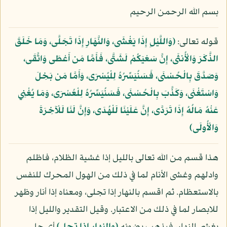
بسم الله الرحمن الرحيم
قوله تعالى:
﴿وَاللَّيْلِ إِذَا يَغْشَى، وَالنَّهَارِ إِذَا تَجَلَّى، وَمَا خَلَقَ
الذَّكَرَ وَالْأُنثَى، إِنَّ سَعْيَكُمْ لَشَتَّى، فَأَمَّا مَن أَعْطَى وَاتَّقَى،
وَصَدَّقَ بِالْحُسْنَى، فَسَنُيَسِّرُهُ لِلْيُسْرَى، وَأَمَّا مَن بَخِلَ
وَاسْتَغْنَى، وَكَذَّبَ بِالْحُسْنَى، فَسَنُيَسِّرُهُ لِلْعُسْرَى، وَمَا يُغْنِي
عَنْهُ مَالُهُ إِذَا تَرَدَّى، إِنَّ عَلَيْنَا لَلْهُدَى، وَإِنَّ لَنَا لَلْآخِرَةَ
وَالْأُولَى﴾
هذا قسم من الله تعالى بالليل إذا غشية الظلام، فاظلم
وادلهم وغشى الأنام لما في ذلك من الهول المحرك للنفس
بالاستعظام. ثم اقسم بالنهار إذا تجلى، ومعناه إذا أنار وظهر
للابصار لما في ذلك من الاعتبار. وقيل التقدير والليل إذا