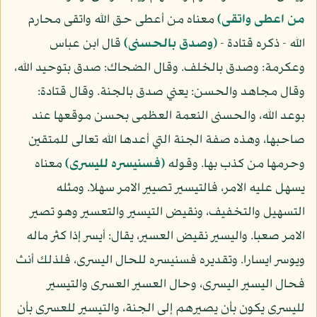
من اعطى واتقى)
معناه من أعطى حق الله واتقى محارم
الله - ذكره قتادة -
(وصدق بالحسنى)
قال ابن عباس
وعكرمة: وصدق بالخلف. وقال الضحاك: صدق بتوحيد الله،
وقال مجاهد والحسن: يعني صدق بالجنة. وقال قتادة:
بوعد الله، والحسنى النعمة العظمى بحسن موقعها عند
صاحبها، وهذه صفة الجنة التي أعدها الله تعالى للمتقين
وحرمها من كذب بها. وقوله
(فسنيسره لليسرى)
معناه
يسهل عليه الامر، فالتيسير تصيير الامر سهلا. ومثله
التسهيل والتخفيف، ونقيض التيسير والتعسير وهو تصير
الامر صعبا. واليسير نقيض العسير، يقال: أيسر إذا كثر ماله
ويوسر ايسارا. وتقديره فسنيسره للحال اليسرى، فلذلك أنث
فحال اليسير اليسرى، وحال العسير العسرى والتيسير
لليسرى يكون بأن يصيرهم إلى الجنة، والتيسير للعسرى بأن