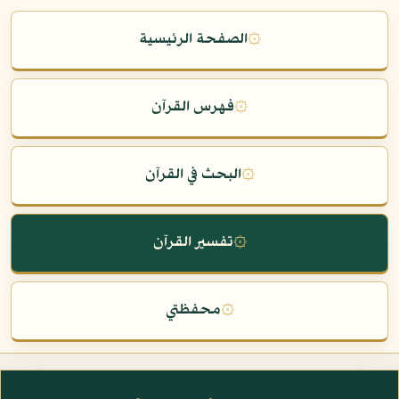
۞
الصفحة الرئيسية
۞
فهرس القرآن
۞
البحث في القرآن
۞
تفسير القرآن
۞
محفظتي