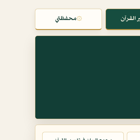
 القرآن
۞
محفظتي