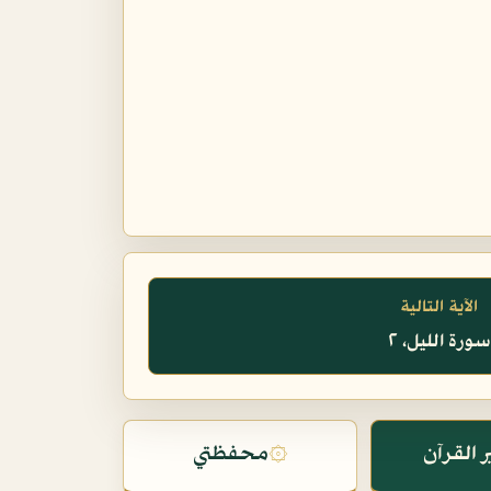
الآية التالية
سورة الليل، ٢
 القرآن
۞
محفظتي