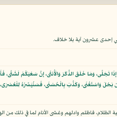
 إحدى عشرون آية بلا خلاف.
رِ إِذَا تَجَلَّى، وَمَا خَلَقَ الذَّكَرَ وَالْأُنثَى، إِنَّ سَعْيَكُمْ لَشَتَّى، 
 بَخِلَ وَاسْتَغْنَى، وَكَذَّبَ بِالْحُسْنَى، فَسَنُيَسِّرُهُ لِلْعُسْرَى، وَمَا 
ية الظلام، فاظلم وادلهم وغشى الأنام لما في ذلك من 