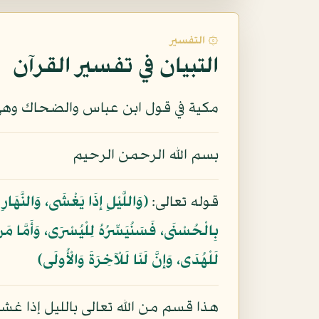
۞ التفسير
التبيان في تفسير القرآن
مكية في قول ابن عباس والضحاك وهي
بسم الله الرحمن الرحيم
قوله تعالى:
﴿وَاللَّيْلِ إِذَا يَغْشَى، وَالنَّهَا
بِالْحُسْنَى، فَسَنُيَسِّرُهُ لِلْيُسْرَى، وَأَمَّا مَن
لَلْهُدَى، وَإِنَّ لَنَا لَلْآخِرَةَ وَالْأُولَى﴾
هذا قسم من الله تعالى بالليل إذا غش