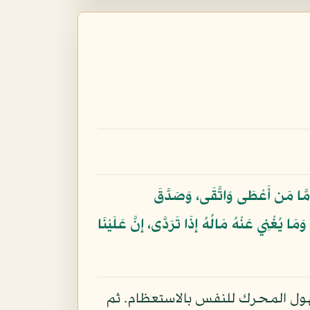
فَأَمَّا مَن أَعْطَى وَاتَّقَى، وَصَدَّقَ
يُغْنِي عَنْهُ مَالُهُ إِذَا تَرَدَّى، إِنَّ عَلَيْنَا
الهول المحرك للنفس بالاستعظام. ثم