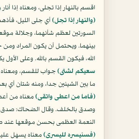
اقسم بالنهار إذا تجلى، ومعناه إذا أنار
(والنهار إذا تجل)
أي جلى الليل، فأذهب
السورتين لعظم شأنهما، وجلالة موقعهما
بينهما. ويحتمل أن يكون المراد ومن خلق
الله، فيكون القسم بالله. وعلى الأول ي
سعيكم لشتى)
جواب للقسم، ومعناه 
ما بين الشيئين جدا، ومنه شتان أي بعد
(فاما من اعطى واتقى)
معناه من أعطى
وصدق بالخلف. وقال الضحاك: صدق بتو
النعمة العظمى بحسن موقعها عند صاحب
(فسنيسره لليسرى)
معناه يسهل عليه 