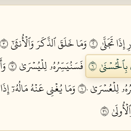
 إِذَا تَجَلَّىٰ ٢
وَمَا خَلَقَ ٱلذَّكَرَ وَٱلۡأُنثَىٰٓ ٣
بِٱلۡحُسۡنَىٰ ٦
فَسَنُيَسِّرُهُۥ لِلۡيُسۡرَىٰ ٧
وَأ
ُهُۥ لِلۡعُسۡرَىٰ ١٠
وَمَا يُغۡنِي عَنۡهُ مَالُهُۥٓ إِذَا تَ
لۡأُولَىٰ ١٣