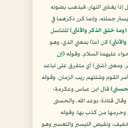
ليل إذا يغشى النهار، فيذهب بضوئه
تر جملته، وإنما كرر ذكرهما في
(وما خلق الذكر والأنثى)
للتناسل
الأنثى)
لان (ما) بمعني الذي، وهو
وحواء عليهما السلام. وقوله
(إن
ومعنى (شتى) أي متفرق على تباعد
 أمر القوم وشتتهم ريب الزمان. وقوله
حسنى)
قال ابن عباس وعكرمة:
ال قتادة: بوعد الله، والحسنى
 وحرمها من كذب بها. وقوله
تخفيف، ونقيض التيسير والتعسير وهو