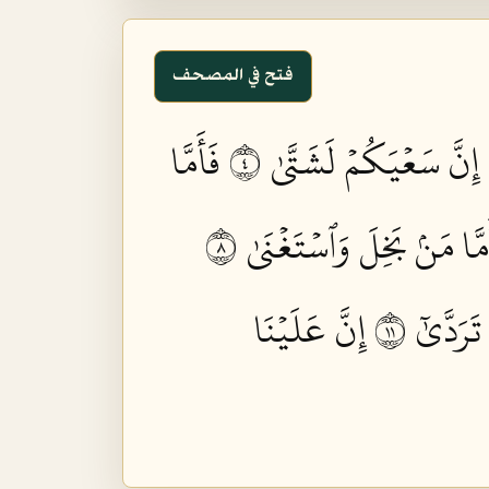
فتح في المصحف
إِنَّ سَعۡيَكُمۡ لَشَتَّىٰ ٤
فَأَمَّا
َمَّا مَنۢ بَخِلَ وَٱسۡتَغۡنَىٰ ٨
رَدَّىٰٓ ١١
إِنَّ عَلَيۡنَا