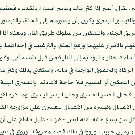
ر، يقال: أيسر إذا كثر ماله ويوسر ايسارا. وتقديره فسن
التيسير لليسرى يكون بأن يصيرهم إلى الجنة، والتيسير 
ريق الجنة، والتمكين من سلوك طريق النار. ومعناه إنا
هم بالاقرار عليهما ورفع المنع، والترغيب في إحداهما، 
 أساء فاختار ما يؤد به إلى النار فمن قبل نفسه أتى. وقو
لزكاة والحقوق الواجبة في ماله، واستغنى بذلك وكثر م
 من التمكين أو التصيير فلا حاجة لإعادته. والعسرى البلي
فحال العسر العسرى وحال اليسر اليسرى، ومذكره الأيسر،
الاعمال ونيسره من الاعمال للعسرى على مزاوجة الكلام.
 من يمنع حقه، لأنه ليس - ههنا - دليل قاطع على أن 
وسمرة بن حبيب، ورووا في ذلك قصة معروفة. وروي في غير