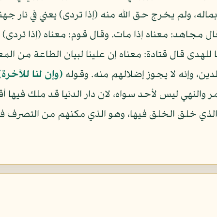
له، ولم يخرج حق الله منه (إذا تردى) يعني في نار جهنم
 مجاهد: معناه إذا مات. وقال قوم: معناه (إذا تردى) في
ينا للهدى قال قتادة: معناه إن علينا لبيان الطاعة من ا
ين، وإنه لا يجوز إضلالهم منه. وقوله
(وإن لنا للآخرة)
مر والنهي ليس لأحد سواه، لان دار الدنيا قد ملك فيها أق
 فإنه الذي خلق الخلق فيها، وهو الذي مكنهم من التصرف