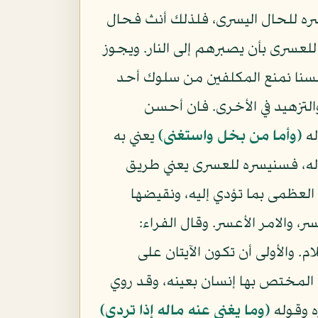
يسره للحال اليسرى، فلذلك أنث فحال
للعسرى بأن يصبرهم إلى النار. ويجوز
 لسنا نمنع المكلفين من سلوك أحد
والتزهيد في الأخرى. فان أحسن
له
(وأما من بخل واستغنى)
يعني به
اله، فسنيسره للعسرى يعني طريق
ة العظمى بما تؤدي إليه، ونقيضها
 والامر الأعسر. وقال الفراء:
 والأولى أن تكون الآيتان على
المختص بها إنسان بعينه، وقد روي
ه وقوله
(وما يغنى عنه ماله إذا تردى)