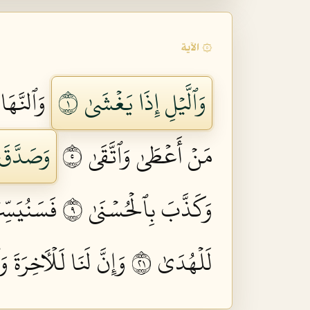
۞ الآية
وَٱلَّيۡلِ إِذَا يَغۡشَىٰ ١
وَٱلنَّهَارِ
مَنۡ أَعۡطَىٰ وَٱتَّقَىٰ ٥
وَصَدَّقَ 
وَكَذَّبَ بِٱلۡحُسۡنَىٰ ٩
فَسَنُيَسِّر
لَلۡهُدَىٰ ١٢
وَإِنَّ لَنَا لَلۡأٓخِرَةَ وَٱ