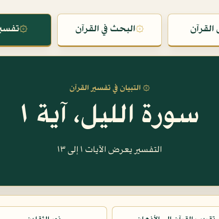
القرآن
۞
البحث في القرآن
۞
تفسير
۞ التبيان في تفسير القرآن
سورة الليل، آية ١
التفسير يعرض الآيات ١ إلى ١٣