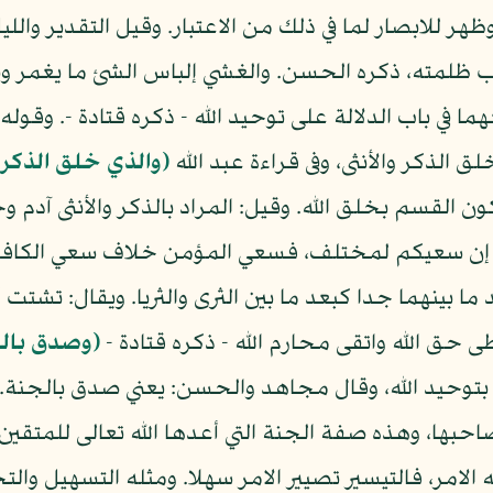
 وظهر للابصار لما في ذلك من الاعتبار. وقيل التقدير وال
 ظلمته، ذكره الحسن. والغشي إلباس الشئ ما يغمر ويس
 في باب الدلالة على توحيد الله - ذكره قتادة -. وقوله
 الذكر والأنثى، وفى قراءة عبد الله
(والذي خلق الذكر و
كون القسم بخلق الله. وقيل: المراد بالذكر والأنثى آدم 
إن سعيكم لمختلف، فسعي المؤمن خلاف سعي الكافر. 
 ما بينهما جدا كبعد ما بين الثرى والثريا. ويقال: تشتت
 حق الله واتقى محارم الله - ذكره قتادة -
(وصدق بال
حيد الله، وقال مجاهد والحسن: يعني صدق بالجنة. وق
ها، وهذه صفة الجنة التي أعدها الله تعالى للمتقين
الامر، فالتيسير تصيير الامر سهلا. ومثله التسهيل وال