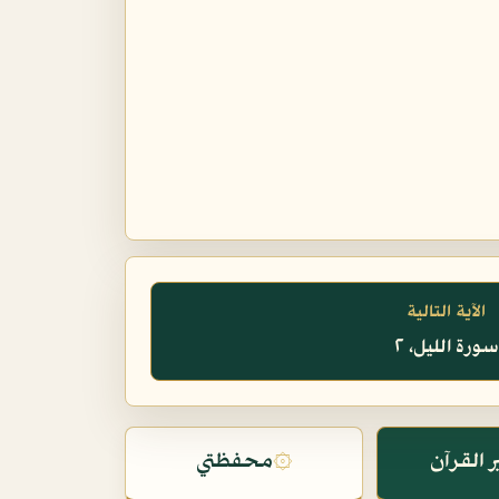
الآية التالية
سورة الليل، ٢
 القرآن
۞
محفظتي