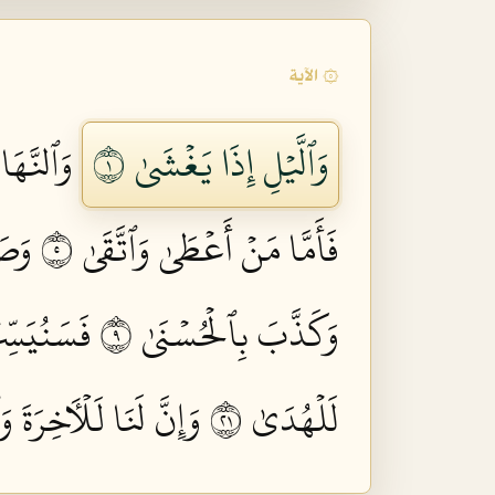
۞ الآية
وَٱلَّيۡلِ إِذَا يَغۡشَىٰ ١
وَٱلنَّهَارِ
فَأَمَّا مَنۡ أَعۡطَىٰ وَٱتَّقَىٰ ٥
وَصَ
وَكَذَّبَ بِٱلۡحُسۡنَىٰ ٩
فَسَنُيَسِّر
لَلۡهُدَىٰ ١٢
وَإِنَّ لَنَا لَلۡأٓخِرَةَ وَٱ