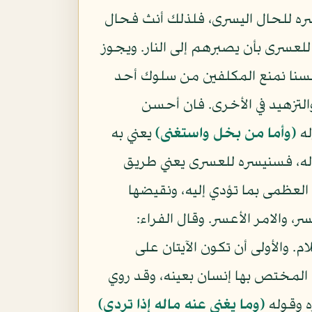
يسره للحال اليسرى، فلذلك أنث فحال
للعسرى بأن يصبرهم إلى النار. ويجوز
 لسنا نمنع المكلفين من سلوك أحد
والتزهيد في الأخرى. فان أحسن
له
(وأما من بخل واستغنى)
يعني به
اله، فسنيسره للعسرى يعني طريق
ة العظمى بما تؤدي إليه، ونقيضها
 والامر الأعسر. وقال الفراء:
 والأولى أن تكون الآيتان على
المختص بها إنسان بعينه، وقد روي
ه وقوله
(وما يغنى عنه ماله إذا تردى)