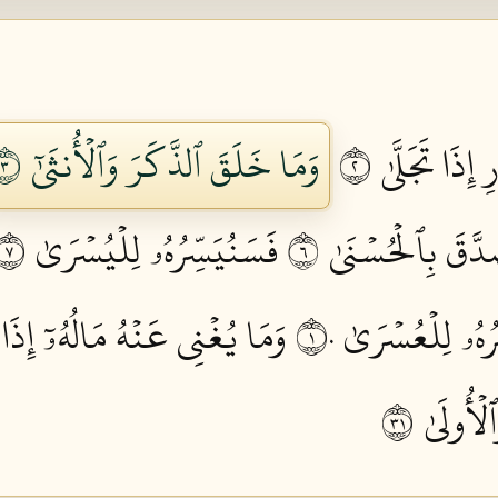
 إِذَا تَجَلَّىٰ ٢
وَمَا خَلَقَ ٱلذَّكَرَ وَٱلۡأُنثَىٰٓ ٣
دَّقَ بِٱلۡحُسۡنَىٰ ٦
فَسَنُيَسِّرُهُۥ لِلۡيُسۡرَىٰ ٧
ُهُۥ لِلۡعُسۡرَىٰ ١٠
وَمَا يُغۡنِي عَنۡهُ مَالُهُۥٓ إِذَا تَ
لۡأُولَىٰ ١٣