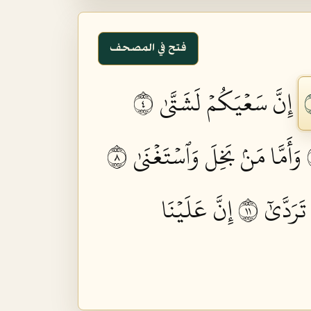
فتح في المصحف
إِنَّ سَعۡيَكُمۡ لَشَتَّىٰ ٤
وَأَمَّا مَنۢ بَخِلَ وَٱسۡتَغۡنَىٰ ٨
رَدَّىٰٓ ١١
إِنَّ عَلَيۡنَا