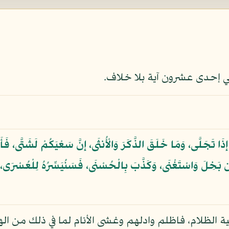
 إحدى عشرون آية بلا خلاف.
رِ إِذَا تَجَلَّى، وَمَا خَلَقَ الذَّكَرَ وَالْأُنثَى، إِنَّ سَعْيَكُمْ لَشَتَّى، 
 بَخِلَ وَاسْتَغْنَى، وَكَذَّبَ بِالْحُسْنَى، فَسَنُيَسِّرُهُ لِلْعُسْرَى، وَمَا 
ية الظلام، فاظلم وادلهم وغشى الأنام لما في ذلك من 