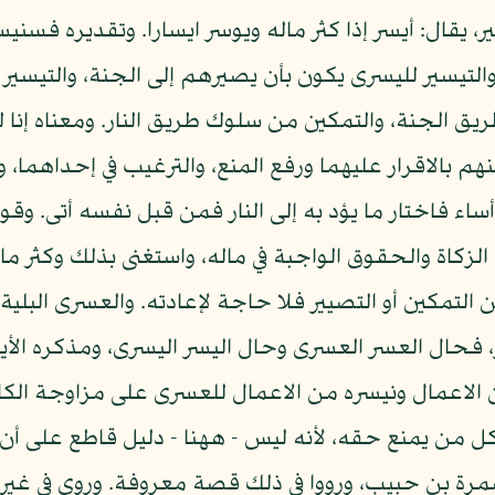
ر، يقال: أيسر إذا كثر ماله ويوسر ايسارا. وتقديره فسن
التيسير لليسرى يكون بأن يصيرهم إلى الجنة، والتيسير 
ريق الجنة، والتمكين من سلوك طريق النار. ومعناه إنا
هم بالاقرار عليهما ورفع المنع، والترغيب في إحداهما، 
 أساء فاختار ما يؤد به إلى النار فمن قبل نفسه أتى. وقو
لزكاة والحقوق الواجبة في ماله، واستغنى بذلك وكثر م
 من التمكين أو التصيير فلا حاجة لإعادته. والعسرى البلي
فحال العسر العسرى وحال اليسر اليسرى، ومذكره الأيسر،
الاعمال ونيسره من الاعمال للعسرى على مزاوجة الكلام.
 من يمنع حقه، لأنه ليس - ههنا - دليل قاطع على أن 
وسمرة بن حبيب، ورووا في ذلك قصة معروفة. وروي في غير