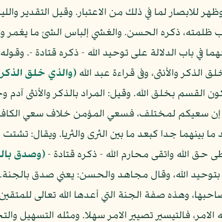
 وظهر للابصار لما في ذلك من الاعتبار. وقيل التقدير وال
 ظلمته، ذكره الحسن. والغشي إلباس الشئ ما يغمر ويس
 في باب الدلالة على توحيد الله - ذكره قتادة -. وقوله
 الذكر والأنثى، وفى قراءة عبد الله
(والذي خلق الذكر و
كون القسم بخلق الله. وقيل: المراد بالذكر والأنثى آدم 
إن سعيكم لمختلف، فسعي المؤمن خلاف سعي الكافر. 
 ما بينهما جدا كبعد ما بين الثرى والثريا. ويقال: تشتت
 حق الله واتقى محارم الله - ذكره قتادة -
(وصدق بال
حيد الله، وقال مجاهد والحسن: يعني صدق بالجنة. وق
ها، وهذه صفة الجنة التي أعدها الله تعالى للمتقين
الامر، فالتيسير تصيير الامر سهلا. ومثله التسهيل وال