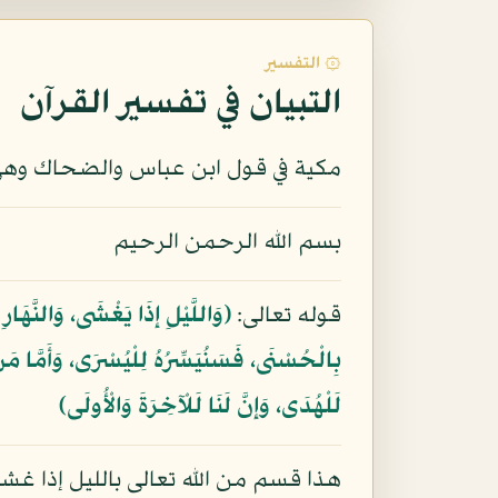
۞ التفسير
التبيان في تفسير القرآن
مكية في قول ابن عباس والضحاك وهي
بسم الله الرحمن الرحيم
قوله تعالى:
﴿وَاللَّيْلِ إِذَا يَغْشَى، وَالنَّهَا
بِالْحُسْنَى، فَسَنُيَسِّرُهُ لِلْيُسْرَى، وَأَمَّا مَن
لَلْهُدَى، وَإِنَّ لَنَا لَلْآخِرَةَ وَالْأُولَى﴾
هذا قسم من الله تعالى بالليل إذا غش