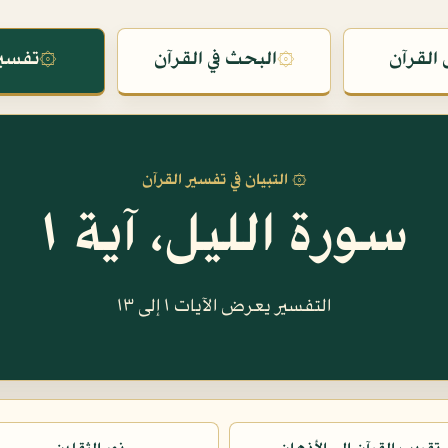
القرآن
۞
البحث في القرآن
۞
تفسير
۞ التبيان في تفسير القرآن
سورة الليل، آية ١
التفسير يعرض الآيات ١ إلى ١٣