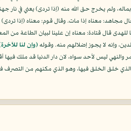
له، ولم يخرج حق الله منه (إذا تردى) يعني في نار جهنم
 مجاهد: معناه إذا مات. وقال قوم: معناه (إذا تردى) في
ينا للهدى قال قتادة: معناه إن علينا لبيان الطاعة من ا
ين، وإنه لا يجوز إضلالهم منه. وقوله
(وإن لنا للآخرة)
مر والنهي ليس لأحد سواه، لان دار الدنيا قد ملك فيها أق
 فإنه الذي خلق الخلق فيها، وهو الذي مكنهم من التصرف