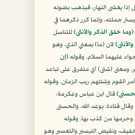
ليل إذا يغشى النهار، فيذهب بضوئه
تر جملته، وإنما كرر ذكرهما في
(وما خلق الذكر والأنثى)
للتناسل
الأنثى)
لان (ما) بمعني الذي، وهو
وحواء عليهما السلام. وقوله
(إن
ومعنى (شتى) أي متفرق على تباعد
 أمر القوم وشتتهم ريب الزمان. وقوله
حسنى)
قال ابن عباس وعكرمة:
ال قتادة: بوعد الله، والحسنى
 وحرمها من كذب بها. وقوله
تخفيف، ونقيض التيسير والتعسير وهو