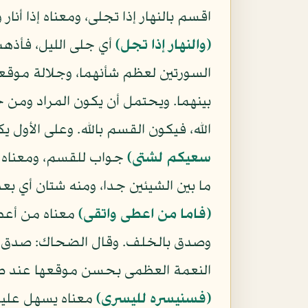
اقسم بالنهار إذا تجلى، ومعناه إذا أنار
(والنهار إذا تجل)
أي جلى الليل، فأذهب
السورتين لعظم شأنهما، وجلالة موقعهما
بينهما. ويحتمل أن يكون المراد ومن خلق
الله، فيكون القسم بالله. وعلى الأول ي
سعيكم لشتى)
جواب للقسم، ومعناه 
ما بين الشيئين جدا، ومنه شتان أي بعد
(فاما من اعطى واتقى)
معناه من أعطى
وصدق بالخلف. وقال الضحاك: صدق بتو
النعمة العظمى بحسن موقعها عند صاحب
(فسنيسره لليسرى)
معناه يسهل عليه 