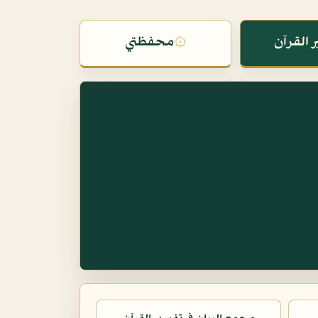
 القرآن
۞
محفظتي