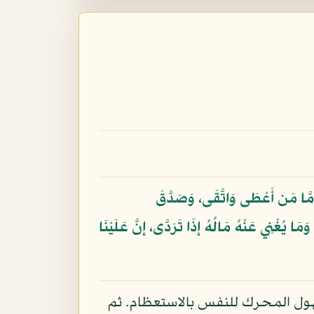
فَأَمَّا مَن أَعْطَى وَاتَّقَى، وَصَدَّقَ
يُغْنِي عَنْهُ مَالُهُ إِذَا تَرَدَّى، إِنَّ عَلَيْنَا
الهول المحرك للنفس بالاستعظام. ثم