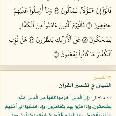
قَالُوٓاْ إِنَّ هَٰٓؤُلَآءِ لَضَآلُّونَ ٣٢
وَمَآ أُرۡسِلُواْ عَلَيۡهِمۡ
حَٰفِظِينَ ٣٣
فَٱلۡيَوۡمَ ٱلَّذِينَ ءَامَنُواْ مِنَ ٱلۡكُفَّارِ
يَضۡحَكُونَ ٣٤
عَلَى ٱلۡأَرَآئِكِ يَنظُرُونَ ٣٥
هَلۡ ثُوِّبَ
ٱلۡكُفَّارُ مَا كَانُواْ يَفۡعَلُونَ ٣٦
۞ التفسير
التبيان في تفسير القرآن
قوله تعالى:
﴿إِنَّ الَّذِينَ أَجْرَمُوا كَانُواْ مِنَ الَّذِينَ آمَنُوا
يَضْحَكُونَ، وَإِذَا مَرُّواْ بِهِمْ يَتَغَامَزُونَ، وَإِذَا انقَلَبُواْ إلى أَهْلِهِمُ
انقَلَبُواْ فَكِهِينَ، وَإِذَا رَأَوْهُمْ قَالُوا إِنَّ هَؤُلَاء لَضَالُّونَ، وَمَا