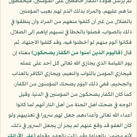
لم يرسل هؤلاء الكفار حافظين على المؤمنين، فيحفظون
ما هم عليهم، والمراد بذلك الذم لهم بعيب المؤمنين
بالضلال من غير أن كلفوا منعهم من المراد وأن ينطقوا في
ذلك بالصواب، فضلوا بالخطأ في نسبهم إياهم إلى الضلال،
فكانوا ألوم منهم لو أخطئوا فيه، وقد كلفوا الاجتهاد. ثم
قال
(فاليوم الذين آمنوا من الكفار يضحكون)
معناه إن
يوم القيامة الذي يجازي الله تعالى كل أحد على عمله
فيجازي المؤمن بالثواب والنعيم، ويجازي الكافر بالعذاب
والجحيم، ففي ذلك اليوم يضحك المؤمنون من الكفار،
كما كان الكفار يضحكون من المؤمنين في الدنيا، وقيل
الوجه في ضحك أهل الجنة من أهل النار أنهم لما كانوا
أعداء الله تعالى وأعداءهم جعل لهم سرورا في تعذيبهم ولو
كان العفو قد وقع عنهم لم يجز أن يجعل السرور في ذلك،
لأنه مضمن بالعداوة وقد زالت بالعفو. وقوله
(على الأرائك