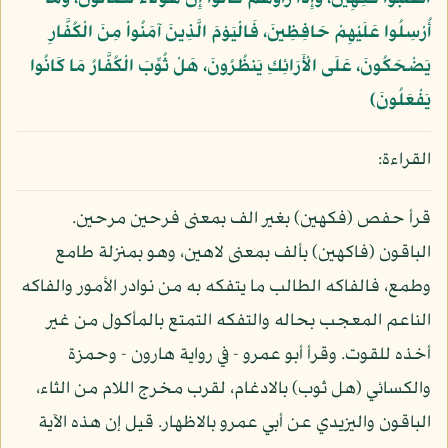
أُرْسِلُوا عَلَيْهِمْ حَافِظِينَ، فَالْيَوْمَ الَّذِينَ آمَنُواْ مِنَ الْكُفَّارِ
يَضْحَكُونَ، عَلَى الْأَرَائِكِ يَنظُرُونَ، هَلْ ثُوِّبَ الْكُفَّارُ مَا كَانُوا
يَفْعَلُونَ﴾
القراءة:
قرأ حفص (فكهين) بغير الف بمعنى فرحين مرحين.
الباقون (فاكهين) بألف بمعنى لاهين، وهو بمنزلة طامع
وطمع، فالفاكه الطالب ما يتفكه به من نوادر الأمور والفاكه
الناعم المعجب بحاله والتفكه التمتع بالمأكول من غير
أخذه للقوت. وقرأ أبو عمرو - في رواية هارون - وحمزة
والكسائي (هل ثوب) بالادغام، لقرب مخرج اللام من الثاء،
الباقون واليزيدي عن أبي عمرو بالاظهار. قيل إن هذه الآية