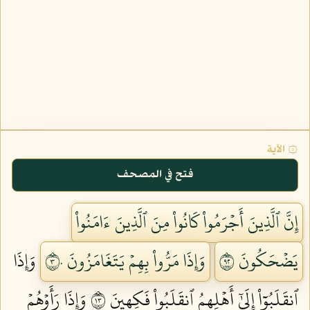
۞ الآية
فتح في المصحف
إِنَّ ٱلَّذِينَ أَجۡرَمُواْ كَانُواْ مِنَ ٱلَّذِينَ ءَامَنُواْ
يَضۡحَكُونَ ٢٩
وَإِذَا مَرُّواْ بِهِمۡ يَتَغَامَزُونَ ٣٠
وَإِذَا
ٱنقَلَبُوٓاْ إِلَىٰٓ أَهۡلِهِمُ ٱنقَلَبُواْ فَكِهِينَ ٣١
وَإِذَا رَأَوۡهُمۡ