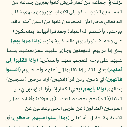
نزلت في جماعة من كفار قريش كانوا يعيرون جماعة من
المسلمين الذين سبقوا إلى الايمان، ويهزؤون منهم، فقال
الله تعالى مخبرا بأن المجرمين كانوا من الذين آمنوا بالله.
ووحدوه وأخلصوا له العبادة وصدقوا أنبياءه (يضحكون)
على وجه الاستهزاء بهم والسخرية منهم
(وإذا مروا بهم)
يعني إذا مر بهم المؤمنون وجازوا عليهم غمز بعضهم بعضا
عليهم على وجه التعجب منهم والسخرية
(وإذا انقلبوا إلى
أهلهم)
يعني الكفار إذا انقلبوا إلى أهلهم وأصحابهم
(انقلبوا
فاكهين)
أي لاهين. ومن قرأ (فكهين) أراد مرجين (معجبين)
بحالهم
(وإذا رأوهم)
يعني الكفار إذا رأوا المؤمنين في دار
الدنيا (قالوا) يعني بعضهم لبعض (إن هؤلاء) وأشاروا به إلى
المؤمنين (لضالون) عن طريق الحق وعادلون عن
الاستقامة، فقال الله تعالى
(وما أرسلوا عليهم حافظين)
أي