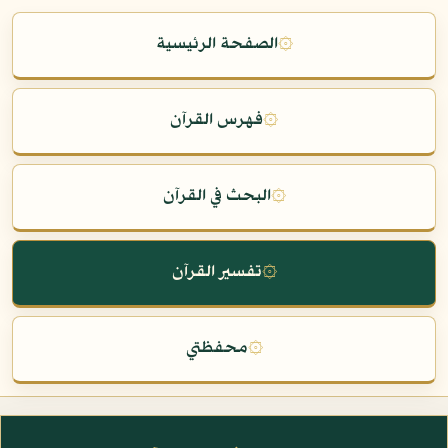
۞
الصفحة الرئيسية
۞
فهرس القرآن
۞
البحث في القرآن
۞
تفسير القرآن
۞
محفظتي