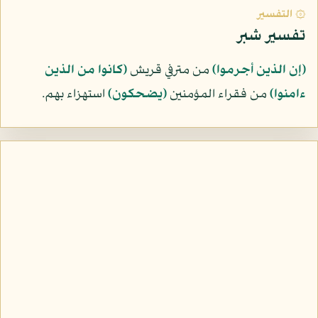
۞ التفسير
تفسير شبر
﴿إن الذين أجرموا﴾
من مترفي قريش
﴿كانوا من الذين
ءامنوا﴾
من فقراء المؤمنين
﴿يضحكون﴾
استهزاء بهم.