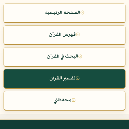
۞
الصفحة الرئيسية
۞
فهرس القرآن
۞
البحث في القرآن
۞
تفسير القرآن
۞
محفظتي