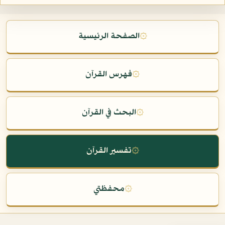
۞
الصفحة الرئيسية
۞
فهرس القرآن
۞
البحث في القرآن
۞
تفسير القرآن
۞
محفظتي