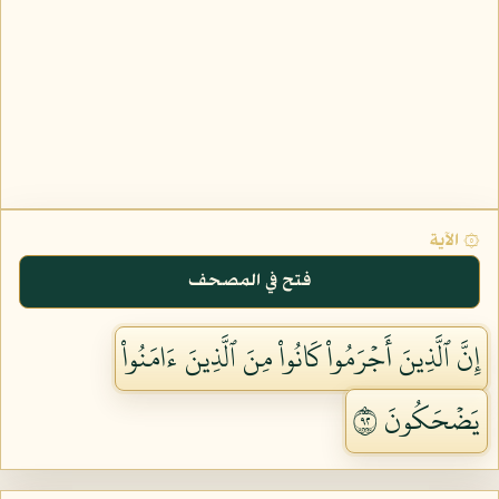
۞ الآية
فتح في المصحف
إِنَّ ٱلَّذِينَ أَجۡرَمُواْ كَانُواْ مِنَ ٱلَّذِينَ ءَامَنُواْ
يَضۡحَكُونَ ٢٩