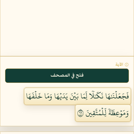
۞ الآية
فتح في المصحف
فَجَعَلۡنَٰهَا نَكَٰلٗا لِّمَا بَيۡنَ يَدَيۡهَا وَمَا خَلۡفَهَا
وَمَوۡعِظَةٗ لِّلۡمُتَّقِينَ ٦٦