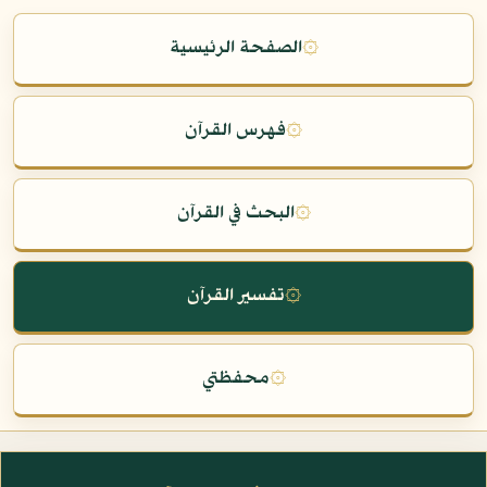
۞
الصفحة الرئيسية
۞
فهرس القرآن
۞
البحث في القرآن
۞
تفسير القرآن
۞
محفظتي