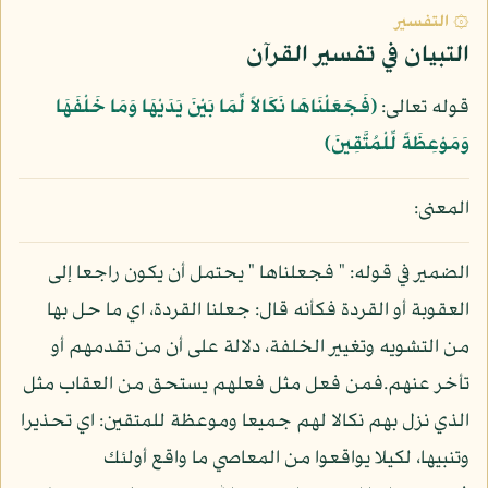
۞ التفسير
التبيان في تفسير القرآن
قوله تعالى:
﴿فَجَعَلْنَاهَا نَكَالاً لِّمَا بَيْنَ يَدَيْهَا وَمَا خَلْفَهَا
وَمَوْعِظَةً لِّلْمُتَّقِينَ﴾
المعنى:
الضمير في قوله: " فجعلناها " يحتمل أن يكون راجعا إلى
العقوبة أو القردة فكأنه قال: جعلنا القردة، اي ما حل بها
من التشويه وتغيير الخلفة، دلالة على أن من تقدمهم أو
تأخر عنهم.فمن فعل مثل فعلهم يستحق من العقاب مثل
الذي نزل بهم نكالا لهم جميعا وموعظة للمتقين: اي تحذيرا
وتنبيها، لكيلا يواقعوا من المعاصي ما واقع أولئك