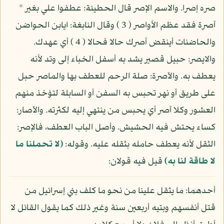
صره إصرا. والاسم الإصر قال الحطيئة: عطفوا علي بغير *
آصرة فقد عظم الأواصر ( 3 ) وقال النابغة: ايابن الحواضن
والحاضنات أينقض أصرك حالا فحالا ( 4 ) أي عهدك.
والايصر: حبيل قصير يشد به أسفل الخباء إلى وتد لأنه
يعطف به. والآصرة: صلة الرحم للعطف بها والماصر حبل
على طريق أو نهر تحبس به السفن أو السابلة لتؤخذ منهم
العشور وكلا آصر أي يحبس من ينتهي إليه لكثرته. والآصار:
كساء يحتش فيه الحشيش. وأصل الباب العطف، فالإصر:
الثقل لأنه يعطف حامله بثقله عليه. وقوله:
(لا تحملنا ما
لا طاقة لنا به)
قيل فيه قولان:
أحدهما: ما يثقل علينا من نحو ما كلف بني إسرائيل من
قتل أنفسهم وبتيه أربعين سنة وغير ذلك كما يقول القائل لا