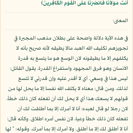
أَنتَ مَوْلاَنَا فَانصُرْنَا عَلَى الْقَوْمِ الْكَافِرِينَ﴾
المعنى:
في هذه الآية دلالة واضحة على بطلان مذهب المجبرة في
تجويزهم تكليف الله العبد مالا يطيقه لأنه صريح بأنه لا
يكلفهم إلا ما يطيقونه لان الوسع هو ما يتسع به قدرة
الانسان وهو فرق المجهود واستفراغ القدرة. يقول القائل:
ليس هذا في وسعي. أي لا أقدر عليه وإن قدرتي لا تتسع
لذلك. ومن قال: معناه لا يكلف الله نفسا إلا ما يحل لها من
قولهم لا يسعك هذا أي لا يحل لك أن تفعله كان ذلك خطأ،
لان رجلا لو قال لعبده: أنا لا آمرك إلا بما أطلقت لك أن
تفعله كان ذلك خطأ وعيا، لان نفس أمره اطلاق. وكأنه قال:
أنا لا أطلق لك إلا ما أطلق. ولا آمرك إلا بما آمرك. وقوله: " لها