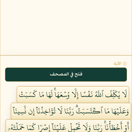
۞ الآية
فتح في المصحف
لَا يُكَلِّفُ ٱللَّهُ نَفۡسًا إِلَّا وُسۡعَهَاۚ لَهَا مَا كَسَبَتۡ
وَعَلَيۡهَا مَا ٱكۡتَسَبَتۡۗ رَبَّنَا لَا تُؤَاخِذۡنَآ إِن نَّسِينَآ
أَوۡ أَخۡطَأۡنَاۚ رَبَّنَا وَلَا تَحۡمِلۡ عَلَيۡنَآ إِصۡرٗا كَمَا حَمَلۡتَهُۥ