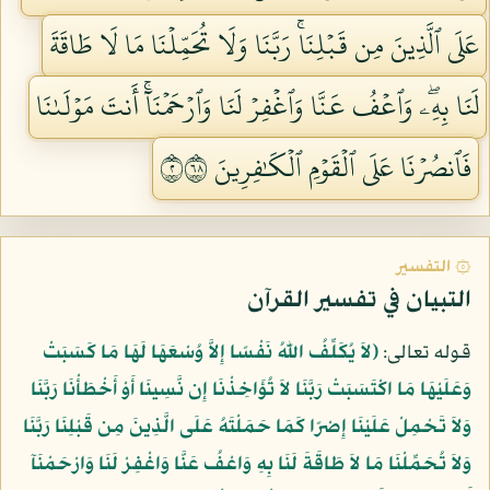
عَلَى ٱلَّذِينَ مِن قَبۡلِنَاۚ رَبَّنَا وَلَا تُحَمِّلۡنَا مَا لَا طَاقَةَ
لَنَا بِهِۦۖ وَٱعۡفُ عَنَّا وَٱغۡفِرۡ لَنَا وَٱرۡحَمۡنَآۚ أَنتَ مَوۡلَىٰنَا
فَٱنصُرۡنَا عَلَى ٱلۡقَوۡمِ ٱلۡكَٰفِرِينَ ٢٨٦
۞ التفسير
التبيان في تفسير القرآن
قوله تعالى:
﴿لاَ يُكَلِّفُ اللّهُ نَفْسًا إِلاَّ وُسْعَهَا لَهَا مَا كَسَبَتْ
وَعَلَيْهَا مَا اكْتَسَبَتْ رَبَّنَا لاَ تُؤَاخِذْنَا إِن نَّسِينَا أَوْ أَخْطَأْنَا رَبَّنَا
وَلاَ تَحْمِلْ عَلَيْنَا إِصْرًا كَمَا حَمَلْتَهُ عَلَى الَّذِينَ مِن قَبْلِنَا رَبَّنَا
وَلاَ تُحَمِّلْنَا مَا لاَ طَاقَةَ لَنَا بِهِ وَاعْفُ عَنَّا وَاغْفِرْ لَنَا وَارْحَمْنَآ