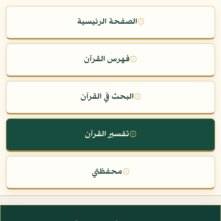
۞
الصفحة الرئيسية
۞
فهرس القرآن
۞
البحث في القرآن
۞
تفسير القرآن
۞
محفظتي