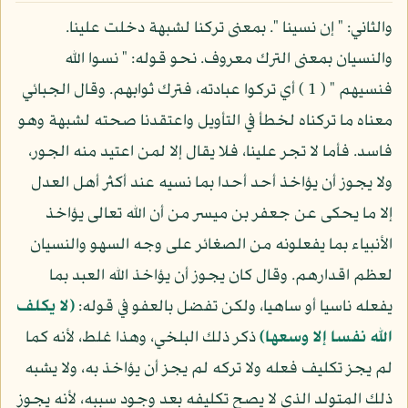
والثاني: " إن نسينا ". بمعنى تركنا لشبهة دخلت علينا.
والنسيان بمعنى الترك معروف. نحو قوله: " نسوا الله
فنسيهم " ( 1 ) أي تركوا عبادته، فترك ثوابهم. وقال الجبائي
معناه ما تركناه لخطأ في التأويل واعتقدنا صحته لشبهة وهو
فاسد. فأما لا تجر علينا، فلا يقال إلا لمن اعتيد منه الجور،
ولا يجوز أن يؤاخذ أحد أحدا بما نسيه عند أكثر أهل العدل
إلا ما يحكى عن جعفر بن ميسر من أن الله تعالى يؤاخذ
الأنبياء بما يفعلونه من الصغائر على وجه السهو والنسيان
لعظم اقدارهم. وقال كان يجوز أن يؤاخذ الله العبد بما
يفعله ناسيا أو ساهيا، ولكن تفضل بالعفو في قوله:
(لا يكلف
الله نفسا إلا وسعها)
ذكر ذلك البلخي، وهذا غلط، لأنه كما
لم يجز تكليف فعله ولا تركه لم يجز أن يؤاخذ به، ولا يشبه
ذلك المتولد الذي لا يصح تكليفه بعد وجود سببه، لأنه يجوز