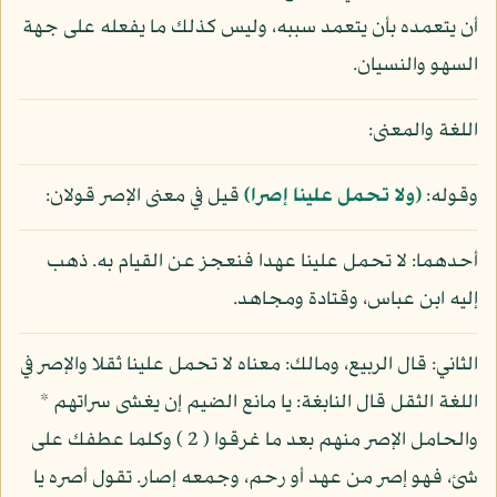
أن يتعمده بأن يتعمد سببه، وليس كذلك ما يفعله على جهة
السهو والنسيان.
اللغة والمعنى:
وقوله:
(ولا تحمل علينا إصرا)
قيل في معنى الإصر قولان:
أحدهما: لا تحمل علينا عهدا فنعجز عن القيام به. ذهب
إليه ابن عباس، وقتادة ومجاهد.
الثاني: قال الربيع، ومالك: معناه لا تحمل علينا ثقلا والإصر في
اللغة الثقل قال النابغة: يا مانع الضيم إن يغشى سراتهم *
والحامل الإصر منهم بعد ما غرقوا ( 2 ) وكلما عطفك على
شئ، فهو إصر من عهد أو رحم، وجمعه إصار. تقول أصره يا