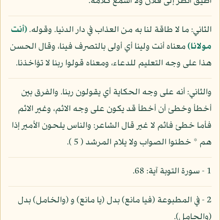
أطيق أنظر إلى فلان ولا أسمع كلامه.
الثاني: ما لا طاقة لنا به من العذاب في دار الدنيا. وقوله.
(أنت
مولانا)
معناه أنت ولينا أي أولى بالتصرف فينا، وقال الحسن
هذا على وجه التعليم للدعاء، ومعناه قولوا ربنا لا تؤاخذنا.
والثاني: أنه على وجه الحكاية أي يقولون ربنا. والفرق بين
أخطأ وخطئ أن أخطأ قد يكون على وجه الاثم، وغير الاثم
فأما خطئ فاثم لا غير قال الشاعر: والناس يلحون الأمير إذا
هم * خطئوا الصواب ولا يلام المرشد ( 5 ).
1 - سورة التوبة آية: 68.
2 - في المطبوعة (فيا مانع) بدل (يا مانع) و (والخامل) بدل
(والحامل).