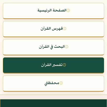
۞
الصفحة الرئيسية
۞
فهرس القرآن
۞
البحث في القرآن
۞
تفسير القرآن
۞
محفظتي