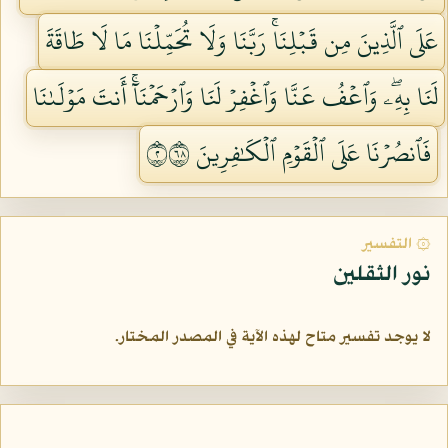
عَلَى ٱلَّذِينَ مِن قَبۡلِنَاۚ رَبَّنَا وَلَا تُحَمِّلۡنَا مَا لَا طَاقَةَ
لَنَا بِهِۦۖ وَٱعۡفُ عَنَّا وَٱغۡفِرۡ لَنَا وَٱرۡحَمۡنَآۚ أَنتَ مَوۡلَىٰنَا
فَٱنصُرۡنَا عَلَى ٱلۡقَوۡمِ ٱلۡكَٰفِرِينَ ٢٨٦
۞ التفسير
نور الثقلين
لا يوجد تفسير متاح لهذه الآية في المصدر المختار.