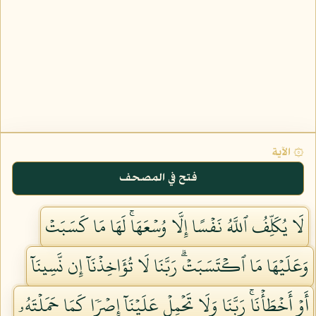
۞ الآية
فتح في المصحف
لَا يُكَلِّفُ ٱللَّهُ نَفۡسًا إِلَّا وُسۡعَهَاۚ لَهَا مَا كَسَبَتۡ
وَعَلَيۡهَا مَا ٱكۡتَسَبَتۡۗ رَبَّنَا لَا تُؤَاخِذۡنَآ إِن نَّسِينَآ
أَوۡ أَخۡطَأۡنَاۚ رَبَّنَا وَلَا تَحۡمِلۡ عَلَيۡنَآ إِصۡرٗا كَمَا حَمَلۡتَهُۥ